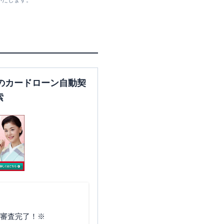
いたします。
のカードローン自動契
索
で審査完了！※