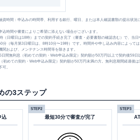
融資時間：申込みの時間帯、利用する銀行、曜日、または本人確認書類の提出状況
申込時間や審査によりご希望に添えない場合がございます。
1時（日曜日は18時）までの契約手続き完了（審査・必要書類の確認含む）で、当
時50分（毎月第3日曜日は、8時10分〜19時）です。時間外や申し込み内容によっ
機関および、メンテナンス時間等を除きます。
5日間無利息（初めての契約・Web申込み限定）契約額が50万円以上で契約後59
息（初めての契約・Web申込み限定）契約額が50万円未満の方。無利息期間経過後
不可。
めの3ステップ
STEP2
STEP3
申込
最短30分で審査が完了
A