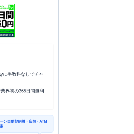
ayに手数料なしでチャ
業界初の365日間無利
ーン自動契約機・店舗・ATM
索