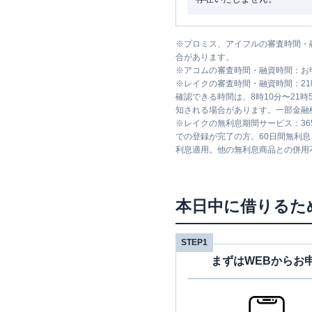
※
プロミス、アイフルの審査時間・
合があります。
※
アコムの審査時間・融資時間：お
※
レイクの審査時間・融資時間：2
確認できる時間は、8時10分〜21
知される場合があります。一部金融
※
レイクの無利息期間サービス：36
での登録が完了の方。60日間無利
利息適用。他の無利息商品との併用
本日中に借りるた
STEP1
まずはWEBからお