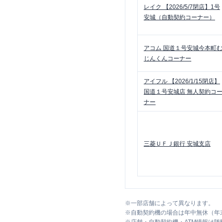
レイク
【2026/5/7閉店】1号
安城（自動契約コーナー）
アコム
国道１号安城今本町
じんくんコーナー
アイフル
【2026/1/15閉店】
国道１号安城店 無人契約コ
ナー
三菱ＵＦＪ銀行
安城支店
※
一部店舗によって異なります。
※
自動契約機の場合は年中無休（年