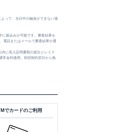
によって、当日中の融資ができない場
日中に振込みが可能です。審査結果を
ては、電話またはメールで審査結果が通
日以内に収入証明書類の提出とレイク
は通常金利適用。初回契約翌日から無
TMでカードのご利用