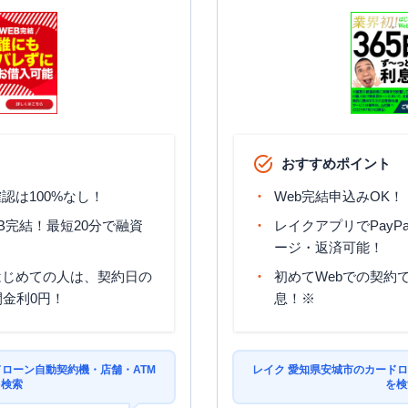
おすすめポイント
認は100%なし！
Web完結申込みOK！
B完結！最短20分で融資
レイクアプリでPayP
ージ・返済可能！
はじめての人は、契約日の
初めてWebでの契約で
間金利0円！
息！※
ドローン自動契約機・店舗・ATM
レイク 愛知県安城市のカードロ
を検索
を検