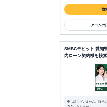
検
アコム
の
SMBCモビット 愛
内ローン契約機を検
申し訳ございません。該当
存在いたしません。