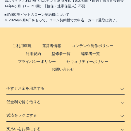
高スライド元利定額リボルビング返済方式【返済期間・回数】借入直後最長
14年6ヶ月（1～151回）【担保・連帯保証人】不要
■SMBCモビットのローン契約機について
※ 2026年9月6日をもって、ローン契約機での申込・カード受取は終了。
ご利用環境
運営者情報
コンテンツ制作ポリシー
利用規約
監修者一覧
編集者一覧
プライバシーポリシー
セキュリティーポリシー
お問い合わせ
今すぐお金を用意する
低金利で賢く借りる
返済をラクにする
支払いをお得にする