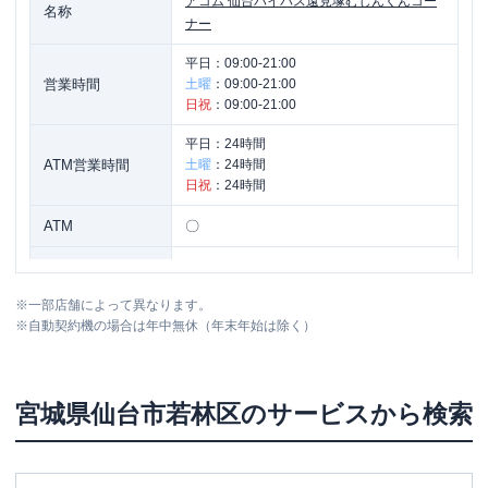
アコム
仙台バイパス遠見塚むじんくんコー
名称
ナー
平日：
09:00-21:00
営業時間
土曜
：
09:00-21:00
日祝
：
09:00-21:00
平日：
24時間
ATM営業時間
土曜
：
24時間
日祝
：
24時間
ATM
〇
駐車場
〇
※
一部店舗によって異なります。
宮城県仙台市若林区古城３丁目１１９番
住所
※
自動契約機の場合は年中無休（年末年始は除く）
１
宮城県
仙台市若林区
のサービスから検索