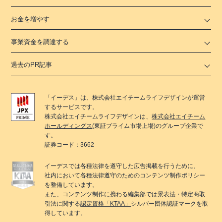
お金を増やす
事業資金を調達する
過去のPR記事
「
イーデス
」は、
株式会社エイチームライフデザイン
が運営
するサービスです。
株式会社エイチームライフデザイン
は、
株式会社エイチーム
ホールディングス
(東証プライム市場上場)のグループ企業で
す。
証券コード：3662
イーデス
では各種法律を遵守した広告掲載を行うために、
社内において各種法律遵守のためのコンテンツ制作ポリシー
を整備しています。
また、コンテンツ制作に携わる編集部では景表法・特定商取
引法に関する
認定資格「KTAA」
シルバー団体認証マークを取
得しています。