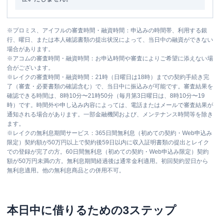
※
プロミス、アイフルの審査時間・融資時間：申込みの時間帯、利用する銀
行、曜日、または本人確認書類の提出状況によって、当日中の融資ができない
場合があります。
※
アコムの審査時間・融資時間：お申込時間や審査によりご希望に添えない場
合がございます。
※
レイクの審査時間・融資時間：21時（日曜日は18時）までの契約手続き完
了（審査・必要書類の確認含む）で、当日中に振込みが可能です。審査結果を
確認できる時間は、8時10分〜21時50分（毎月第3日曜日は、8時10分〜19
時）です。時間外や申し込み内容によっては、電話またはメールで審査結果が
通知される場合があります。一部金融機関および、メンテナンス時間等を除き
ます。
※
レイクの無利息期間サービス：365日間無利息（初めての契約・Web申込み
限定）契約額が50万円以上で契約後59日以内に収入証明書類の提出とレイク
での登録が完了の方。60日間無利息（初めての契約・Web申込み限定）契約
額が50万円未満の方。無利息期間経過後は通常金利適用。初回契約翌日から
無利息適用。他の無利息商品との併用不可。
本日中に借りるための3ステップ