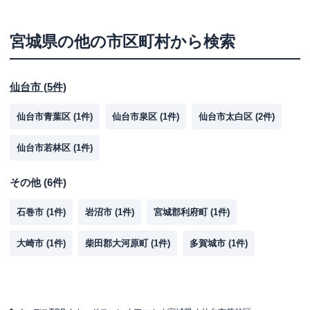
宮城県
の他の市区町村から検索
仙台市
(
5
件)
仙台市青葉区
(
1
件)
仙台市泉区
(
1
件)
仙台市太白区
(
2
件)
仙台市若林区
(
1
件)
その他
(
6
件)
石巻市
(
1
件)
岩沼市
(
1
件)
宮城郡利府町
(
1
件)
大崎市
(
1
件)
柴田郡大河原町
(
1
件)
多賀城市
(
1
件)