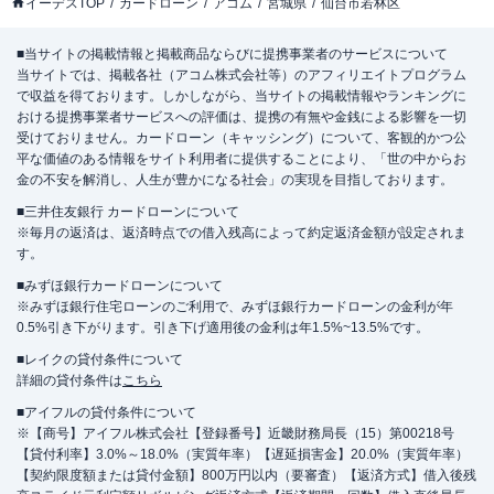
イーデスTOP
カードローン
アコム
宮城県
仙台市若林区
■当サイトの掲載情報と掲載商品ならびに提携事業者のサービスについて
当サイトでは、掲載各社（アコム株式会社等）のアフィリエイトプログラム
で収益を得ております。しかしながら、当サイトの掲載情報やランキングに
おける提携事業者サービスへの評価は、提携の有無や金銭による影響を一切
受けておりません。カードローン（キャッシング）について、客観的かつ公
平な価値のある情報をサイト利用者に提供することにより、「世の中からお
金の不安を解消し、人生が豊かになる社会」の実現を目指しております。
■三井住友銀行 カードローンについて
※毎月の返済は、返済時点での借入残高によって約定返済金額が設定されま
す。
■みずほ銀行カードローンについて
※みずほ銀行住宅ローンのご利用で、みずほ銀行カードローンの金利が年
0.5%引き下がります。引き下げ適用後の金利は年1.5%~13.5%です。
■レイクの貸付条件について
詳細の貸付条件は
こちら
■アイフルの貸付条件について
※【商号】アイフル株式会社【登録番号】近畿財務局長（15）第00218号
【貸付利率】3.0%～18.0%（実質年率）【遅延損害金】20.0%（実質年率）
【契約限度額または貸付金額】800万円以内（要審査）【返済方式】借入後残