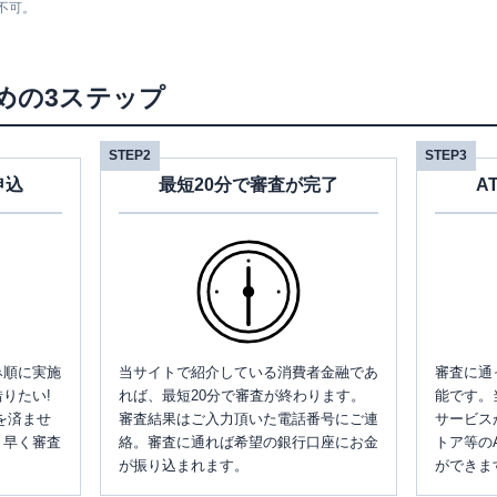
不可。
めの3ステップ
STEP2
STEP3
申込
最短20分で審査が完了
A
み順に実施
当サイトで紹介している消費者金融であ
審査に通
りたい!
れば、最短20分で審査が終わります。
能です。
を済ませ
審査結果はご入力頂いた電話番号にご連
サービス
、早く審査
絡。審査に通れば希望の銀行口座にお金
トア等の
が振り込まれます。
ができま