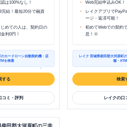
認は100%なし！
Web完結申込みOK！
B完結！最短20分で融資
レイクアプリでPayP
ージ・返済可能！
はじめての人は、契約日の
初めてWebでの契約で
間金利0円！
息！※
町のカードローン自動契約機・店
レイク 宮城県柴田郡大河原町
TMを検索
舗・AT
索する
検索
口コミ・評判
レイク
の口
城県柴田郡大河原町の三井