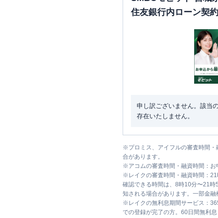
住友銀行内ローン契
申し訳ございません。該当
存在いたしません。
※
プロミス、アイフルの審査時間・
合があります。
※
アコムの審査時間・融資時間：お
※
レイクの審査時間・融資時間：2
確認できる時間は、8時10分〜21
知される場合があります。一部金融
※
レイクの無利息期間サービス：36
での登録が完了の方。60日間無利