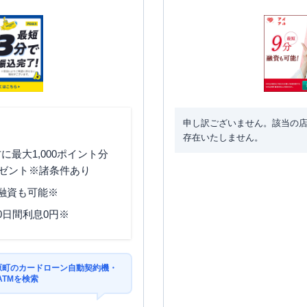
申し訳ございません。該当の
存在いたしません。
最大1,000ポイント分
ゼント※諸条件あり
分融資も可能※
0日間利息0円※
原町のカードローン自動契約機・
ATMを検索