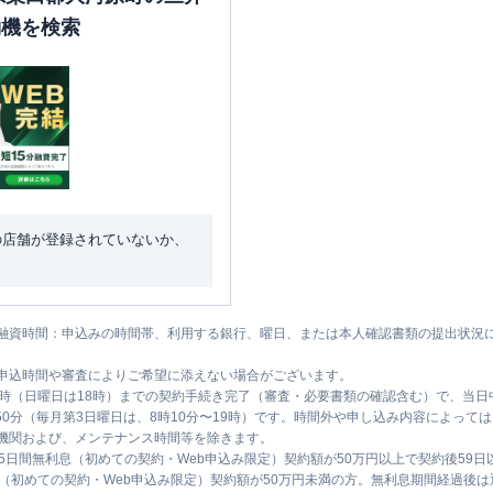
約機を検索
の店舗が登録されていないか、
融資時間：申込みの時間帯、利用する銀行、曜日、または本人確認書類の提出状況
申込時間や審査によりご希望に添えない場合がございます。
1時（日曜日は18時）までの契約手続き完了（審査・必要書類の確認含む）で、当
時50分（毎月第3日曜日は、8時10分〜19時）です。時間外や申し込み内容によっ
機関および、メンテナンス時間等を除きます。
5日間無利息（初めての契約・Web申込み限定）契約額が50万円以上で契約後59
息（初めての契約・Web申込み限定）契約額が50万円未満の方。無利息期間経過後