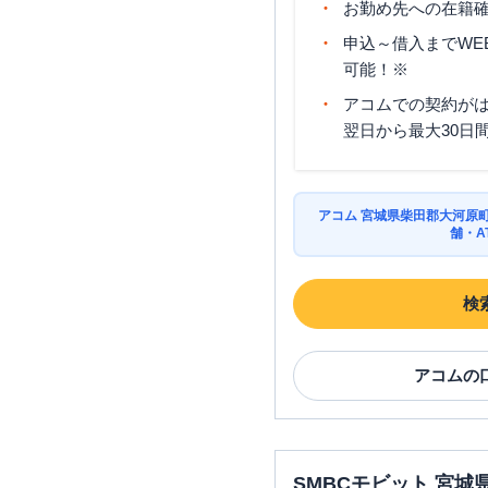
お勤め先への在籍確
申込～借入までWE
可能！※
アコムでの契約が
翌日から最大30日
アコム 宮城県柴田郡大河原
舗・A
検
アコム
の
SMBCモビット 宮