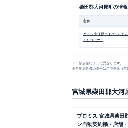
柴田郡大河原町
の情報
名称
アコム
大河原バイパスむじ
くんコーナー
※
一部店舗によって異なります。
※
自動契約機の場合は年中無休（年
宮城県
柴田郡大河
プロミス 宮城県柴田
ン自動契約機・店舗・