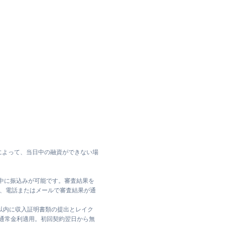
によって、当日中の融資ができない場
日中に振込みが可能です。審査結果を
ては、電話またはメールで審査結果が通
日以内に収入証明書類の提出とレイク
は通常金利適用。初回契約翌日から無