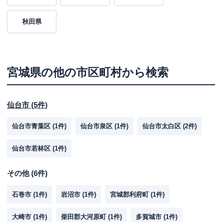
秋田県
宮城県
の他の市区町村から検索
仙台市
(
5
件)
仙台市青葉区
(
1
件)
仙台市泉区
(
1
件)
仙台市太白区
(
2
件)
仙台市若林区
(
1
件)
その他
(
6
件)
石巻市
(
1
件)
岩沼市
(
1
件)
宮城郡利府町
(
1
件)
大崎市
(
1
件)
柴田郡大河原町
(
1
件)
多賀城市
(
1
件)