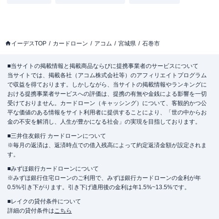
イーデスTOP
カードローン
アコム
宮城県
石巻市
■当サイトの掲載情報と掲載商品ならびに提携事業者のサービスについて
当サイトでは、掲載各社（アコム株式会社等）のアフィリエイトプログラム
で収益を得ております。しかしながら、当サイトの掲載情報やランキングに
おける提携事業者サービスへの評価は、提携の有無や金銭による影響を一切
受けておりません。カードローン（キャッシング）について、客観的かつ公
平な価値のある情報をサイト利用者に提供することにより、「世の中からお
金の不安を解消し、人生が豊かになる社会」の実現を目指しております。
■三井住友銀行 カードローンについて
※毎月の返済は、返済時点での借入残高によって約定返済金額が設定されま
す。
■みずほ銀行カードローンについて
※みずほ銀行住宅ローンのご利用で、みずほ銀行カードローンの金利が年
0.5%引き下がります。引き下げ適用後の金利は年1.5%~13.5%です。
■レイクの貸付条件について
詳細の貸付条件は
こちら