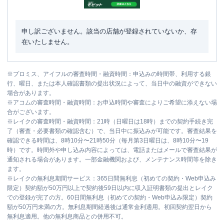
申し訳ございません。該当の店舗が登録されていないか、存
在いたしません。
※
プロミス、アイフルの審査時間・融資時間：申込みの時間帯、利用する銀
行、曜日、または本人確認書類の提出状況によって、当日中の融資ができない
場合があります。
※
アコムの審査時間・融資時間：お申込時間や審査によりご希望に添えない場
合がございます。
※
レイクの審査時間・融資時間：21時（日曜日は18時）までの契約手続き完
了（審査・必要書類の確認含む）で、当日中に振込みが可能です。審査結果を
確認できる時間は、8時10分〜21時50分（毎月第3日曜日は、8時10分〜19
時）です。時間外や申し込み内容によっては、電話またはメールで審査結果が
通知される場合があります。一部金融機関および、メンテナンス時間等を除き
ます。
※
レイクの無利息期間サービス：365日間無利息（初めての契約・Web申込み
限定）契約額が50万円以上で契約後59日以内に収入証明書類の提出とレイク
での登録が完了の方。60日間無利息（初めての契約・Web申込み限定）契約
額が50万円未満の方。無利息期間経過後は通常金利適用。初回契約翌日から
無利息適用。他の無利息商品との併用不可。