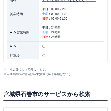
名称
アコム
石巻バイパスむじんくんコーナー
平日：
09:00-21:00
営業時間
土曜
：
09:00-21:00
日祝
：
09:00-21:00
平日：
24時間
ATM営業時間
土曜
：
24時間
日祝
：
24時間
ATM
〇
駐車場
〇
住所
宮城県石巻市中里1丁目1-１
※
一部店舗によって異なります。
※
自動契約機の場合は年中無休（年末年始は除く）
宮城県
石巻市
のサービスから検索