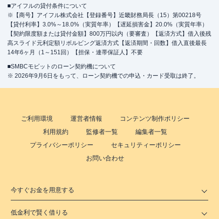
■アイフルの貸付条件について
※【商号】アイフル株式会社【登録番号】近畿財務局長（15）第00218号
【貸付利率】3.0%～18.0%（実質年率）【遅延損害金】20.0%（実質年率）
【契約限度額または貸付金額】800万円以内（要審査）【返済方式】借入後残
高スライド元利定額リボルビング返済方式【返済期間・回数】借入直後最長
14年6ヶ月（1～151回）【担保・連帯保証人】不要
■SMBCモビットのローン契約機について
※ 2026年9月6日をもって、ローン契約機での申込・カード受取は終了。
ご利用環境
運営者情報
コンテンツ制作ポリシー
利用規約
監修者一覧
編集者一覧
プライバシーポリシー
セキュリティーポリシー
お問い合わせ
今すぐお金を用意する
低金利で賢く借りる