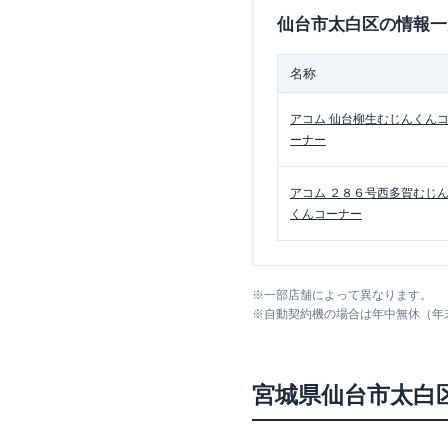
仙台市太白区
の情報一
名称
アコム
仙台柳生むじんくん
ーナー
アコム
２８６号西多賀むじ
くんコーナー
※
一部店舗によって異なります。
※
自動契約機の場合は年中無休（年
宮城県
仙台市太白