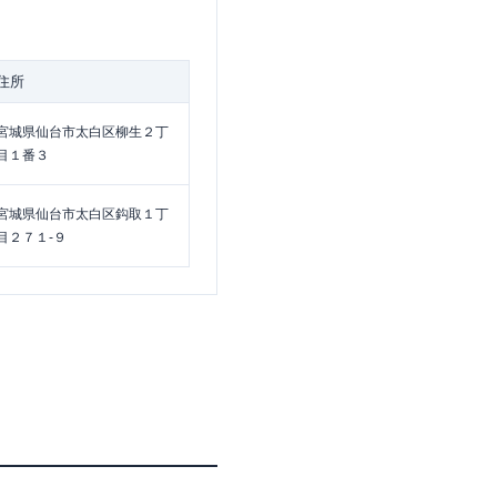
住所
宮城県仙台市太白区柳生２丁
目１番３
宮城県仙台市太白区鈎取１丁
目２７１-９