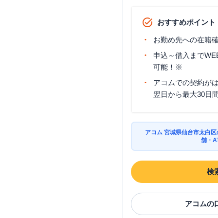
おすすめポイント
お勤め先への在籍確
申込～借入までWE
可能！※
アコムでの契約が
翌日から最大30日
アコム 宮城県仙台市太白
舗・A
検
アコム
の