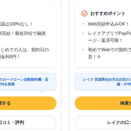
おすすめポイント
認は100%なし！
Web完結申込みOK！
B完結！最短20分で融資
レイクアプリでPayP
ージ・返済可能！
はじめての人は、契約日の
初めてWebでの契約で
間金利0円！
息！※
区のカードローン自動契約機・店
レイク 宮城県仙台市太白区の
TMを検索
舗・AT
索する
検索
口コミ・評判
レイク
の口