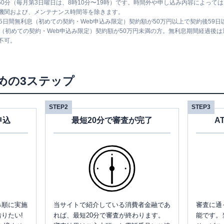
時50分（毎月第3日曜日は、8時10分〜19時）です。時間外や申し込み内容によっ
機関および、メンテナンス時間等を除きます。
5日間無利息（初めての契約・Web申込み限定）契約額が50万円以上で契約後59
息（初めての契約・Web申込み限定）契約額が50万円未満の方。無利息期間経過後
不可。
めの3ステップ
STEP2
STEP3
申込
最短20分で審査が完了
A
み順に実施
当サイトで紹介している消費者金融であ
審査に通
りたい!
れば、最短20分で審査が終わります。
能です。