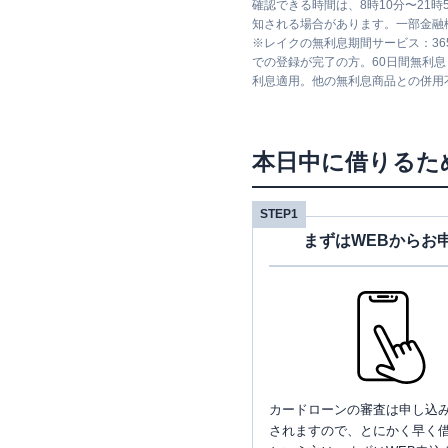
確認できる時間は、8時10分〜21
知される場合があります。一部金融
※
レイクの無利息期間サービス：36
での登録が完了の方。60日間無利
利息適用。他の無利息商品との併用
本日中に借りるた
STEP1
まずはWEBからお
カードローンの審査は申し込
されますので、とにかく早く借