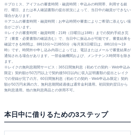
※
プロミス、アイフルの審査時間・融資時間：申込みの時間帯、利用する銀
行、曜日、または本人確認書類の提出状況によって、当日中の融資ができない
場合があります。
※
アコムの審査時間・融資時間：お申込時間や審査によりご希望に添えない場
合がございます。
※
レイクの審査時間・融資時間：21時（日曜日は18時）までの契約手続き完
了（審査・必要書類の確認含む）で、当日中に振込みが可能です。審査結果を
確認できる時間は、8時10分〜21時50分（毎月第3日曜日は、8時10分〜19
時）です。時間外や申し込み内容によっては、電話またはメールで審査結果が
通知される場合があります。一部金融機関および、メンテナンス時間等を除き
ます。
※
レイクの無利息期間サービス：365日間無利息（初めての契約・Web申込み
限定）契約額が50万円以上で契約後59日以内に収入証明書類の提出とレイク
での登録が完了の方。60日間無利息（初めての契約・Web申込み限定）契約
額が50万円未満の方。無利息期間経過後は通常金利適用。初回契約翌日から
無利息適用。他の無利息商品との併用不可。
本日中に借りるための3ステップ