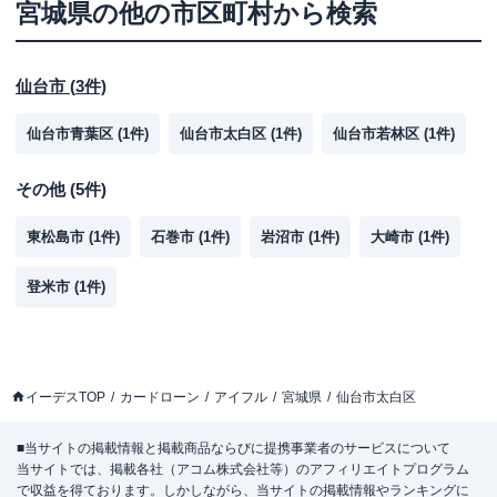
宮城県
の他の市区町村から検索
仙台市
(
3
件)
仙台市青葉区
(
1
件)
仙台市太白区
(
1
件)
仙台市若林区
(
1
件)
その他
(
5
件)
東松島市
(
1
件)
石巻市
(
1
件)
岩沼市
(
1
件)
大崎市
(
1
件)
登米市
(
1
件)
イーデスTOP
カードローン
アイフル
宮城県
仙台市太白区
■当サイトの掲載情報と掲載商品ならびに提携事業者のサービスについて
当サイトでは、掲載各社（アコム株式会社等）のアフィリエイトプログラム
で収益を得ております。しかしながら、当サイトの掲載情報やランキングに