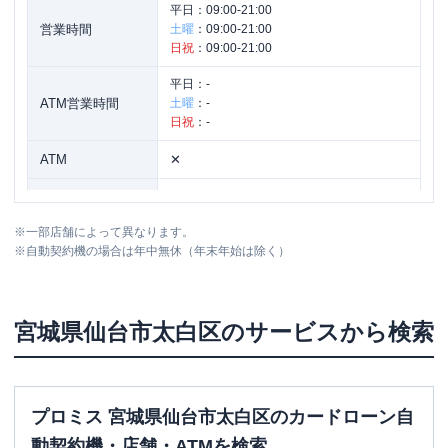
平日：
09:00-21:00
営業時間
土曜
：
09:00-21:00
日祝
：
09:00-21:00
平日：
-
ATM営業時間
土曜
：
-
日祝
：
-
ATM
✕
駐車場
〇
※
一部店舗によって異なります。
宮城県仙台市太白区鈎取１丁目２７１－
住所
※
自動契約機の場合は年中無休（年末年始は除く）
１ １Ｆ
宮城県
仙台市太白区
のサービスから検索
プロミス 宮城県仙台市太白区のカードローン自
動契約機・店舗・ATMを検索