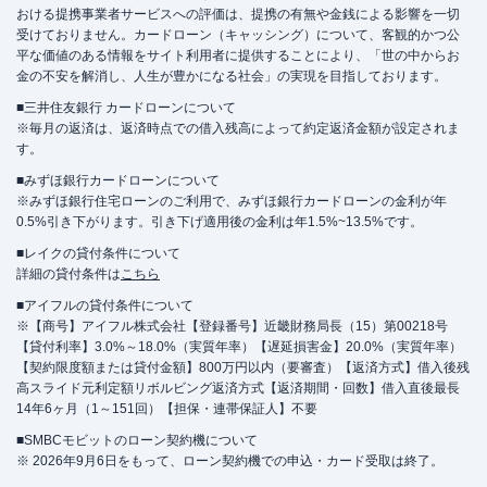
おける提携事業者サービスへの評価は、提携の有無や金銭による影響を一切
受けておりません。カードローン（キャッシング）について、客観的かつ公
平な価値のある情報をサイト利用者に提供することにより、「世の中からお
金の不安を解消し、人生が豊かになる社会」の実現を目指しております。
■三井住友銀行 カードローンについて
※毎月の返済は、返済時点での借入残高によって約定返済金額が設定されま
す。
■みずほ銀行カードローンについて
※みずほ銀行住宅ローンのご利用で、みずほ銀行カードローンの金利が年
0.5%引き下がります。引き下げ適用後の金利は年1.5%~13.5%です。
■レイクの貸付条件について
詳細の貸付条件は
こちら
■アイフルの貸付条件について
※【商号】アイフル株式会社【登録番号】近畿財務局長（15）第00218号
【貸付利率】3.0%～18.0%（実質年率）【遅延損害金】20.0%（実質年率）
【契約限度額または貸付金額】800万円以内（要審査）【返済方式】借入後残
高スライド元利定額リボルビング返済方式【返済期間・回数】借入直後最長
14年6ヶ月（1～151回）【担保・連帯保証人】不要
■SMBCモビットのローン契約機について
※ 2026年9月6日をもって、ローン契約機での申込・カード受取は終了。