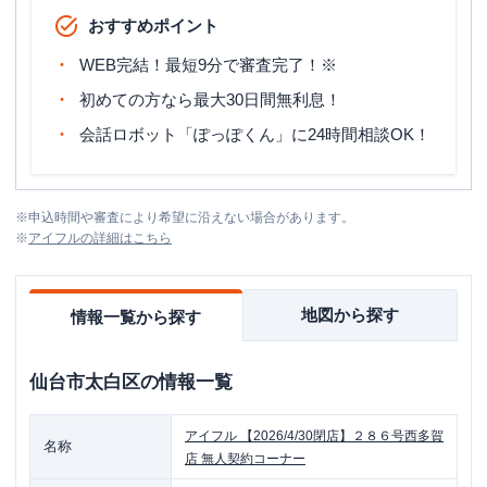
おすすめポイント
WEB完結！最短9分で審査完了！※
初めての方なら最大30日間無利息！
会話ロボット「ぽっぽくん」に24時間相談OK！
※
申込時間や審査により希望に沿えない場合があります。
※
アイフル
の詳細はこちら
地図から探す
情報一覧から探す
仙台市太白区
の情報一覧
アイフル
【2026/4/30閉店】２８６号西多賀
名称
店 無人契約コーナー