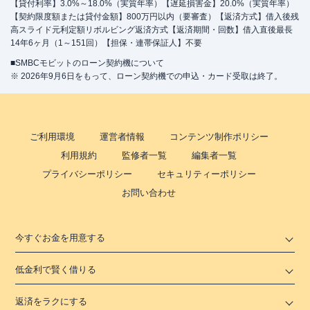
【貸付利率】3.0%～18.0%（実質年率）【遅延損害金】20.0%（実質年率）
【契約限度額または貸付金額】800万円以内（要審査）【返済方式】借入後残
高スライド元利定額リボルビング返済方式【返済期間・回数】借入直後最長
14年6ヶ月（1～151回）【担保・連帯保証人】不要
■SMBCモビットのローン契約機について
※ 2026年9月6日をもって、ローン契約機での申込・カード受取は終了。
ご利用環境
運営者情報
コンテンツ制作ポリシー
利用規約
監修者一覧
編集者一覧
プライバシーポリシー
セキュリティーポリシー
お問い合わせ
今すぐお金を用意する
低金利で賢く借りる
返済をラクにする