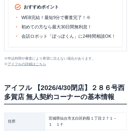
おすすめポイント
WEB完結！最短9分で審査完了！※
初めての方なら最大30日間無利息！
会話ロボット「ぽっぽくん」に24時間相談OK！
※
申込時間や審査により希望に沿えない場合があります。
※
アイフル
の詳細はこちら
アイフル
【2026/4/30閉店】２８６号西
多賀店 無人契約コーナー
の基本情報
宮城県仙台市太白区鈎取１丁目２７１－
住所
１ １Ｆ