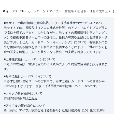
イーデスTOP
カードローン
アイフル
宮城県
仙台市
仙台市太白区
【
■当サイトの掲載情報と掲載商品ならびに提携事業者のサービスについて
当サイトでは、掲載各社（アコム株式会社等）のアフィリエイトプログラム
で収益を得ております。しかしながら、当サイトの掲載情報やランキングに
おける提携事業者サービスへの評価は、提携の有無や金銭による影響を一切
受けておりません。カードローン（キャッシング）について、客観的かつ公
平な価値のある情報をサイト利用者に提供することにより、「世の中からお
金の不安を解消し、人生が豊かになる社会」の実現を目指しております。
■三井住友銀行 カードローンについて
※毎月の返済は、返済時点での借入残高によって約定返済金額が設定されま
す。
■みずほ銀行カードローンについて
※みずほ銀行住宅ローンのご利用で、みずほ銀行カードローンの金利が年
0.5%引き下がります。引き下げ適用後の金利は年1.5%~13.5%です。
■レイクの貸付条件について
詳細の貸付条件は
こちら
■アイフルの貸付条件について
※【商号】アイフル株式会社【登録番号】近畿財務局長（15）第00218号