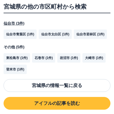
宮城県
の他の市区町村から検索
仙台市
(
3
件)
仙台市青葉区
(
1
件)
仙台市太白区
(
1
件)
仙台市若林区
(
1
件)
その他
(
5
件)
東松島市
(
1
件)
石巻市
(
1
件)
岩沼市
(
1
件)
大崎市
(
1
件)
登米市
(
1
件)
宮城県
の情報一覧に戻る
アイフル
の記事を読む