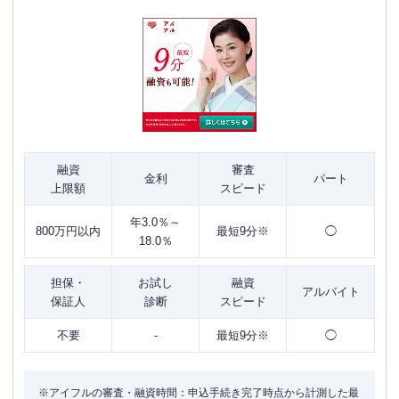
融資
審査
金利
パート
上限額
スピード
年3.0％～
800万円以内
最短9分※
◯
18.0％
担保・
お試し
融資
アルバイト
保証人
診断
スピード
不要
-
最短9分※
◯
※アイフルの審査・融資時間：申込手続き完了時点から計測した最