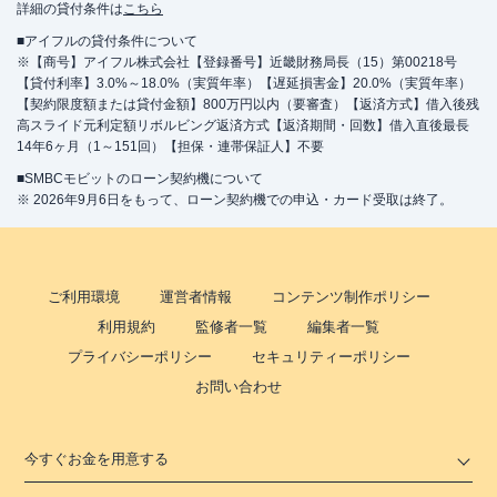
詳細の貸付条件は
こちら
■アイフルの貸付条件について
※【商号】アイフル株式会社【登録番号】近畿財務局長（15）第00218号
【貸付利率】3.0%～18.0%（実質年率）【遅延損害金】20.0%（実質年率）
【契約限度額または貸付金額】800万円以内（要審査）【返済方式】借入後残
高スライド元利定額リボルビング返済方式【返済期間・回数】借入直後最長
14年6ヶ月（1～151回）【担保・連帯保証人】不要
■SMBCモビットのローン契約機について
※ 2026年9月6日をもって、ローン契約機での申込・カード受取は終了。
ご利用環境
運営者情報
コンテンツ制作ポリシー
利用規約
監修者一覧
編集者一覧
プライバシーポリシー
セキュリティーポリシー
お問い合わせ
今すぐお金を用意する