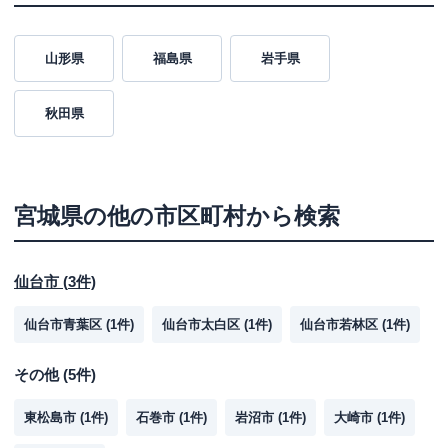
山形県
福島県
岩手県
秋田県
宮城県
の他の市区町村から検索
仙台市
(
3
件)
仙台市青葉区
(
1
件)
仙台市太白区
(
1
件)
仙台市若林区
(
1
件)
その他
(
5
件)
東松島市
(
1
件)
石巻市
(
1
件)
岩沼市
(
1
件)
大崎市
(
1
件)