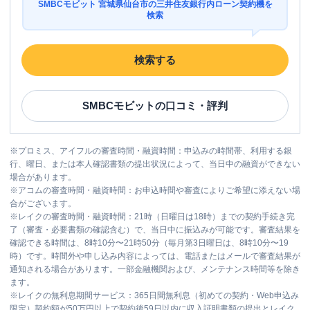
SMBCモビット 宮城県仙台市の三井住友銀行内ローン契約機を
検索
検索する
SMBCモビット
の口コミ・評判
※
プロミス、アイフルの審査時間・融資時間：申込みの時間帯、利用する銀
行、曜日、または本人確認書類の提出状況によって、当日中の融資ができない
場合があります。
※
アコムの審査時間・融資時間：お申込時間や審査によりご希望に添えない場
合がございます。
※
レイクの審査時間・融資時間：21時（日曜日は18時）までの契約手続き完
了（審査・必要書類の確認含む）で、当日中に振込みが可能です。審査結果を
確認できる時間は、8時10分〜21時50分（毎月第3日曜日は、8時10分〜19
時）です。時間外や申し込み内容によっては、電話またはメールで審査結果が
通知される場合があります。一部金融機関および、メンテナンス時間等を除き
ます。
※
レイクの無利息期間サービス：365日間無利息（初めての契約・Web申込み
限定）契約額が50万円以上で契約後59日以内に収入証明書類の提出とレイク