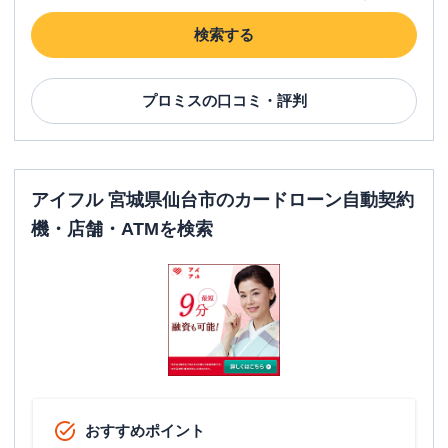
平日：
-
検索する
ATM営業時間
土曜
：
-
日祝
：
-
ATM
プロミス
✕
の口コミ・評判
駐車場
✕
宮城県仙台市青葉区中央３－６－７
住所
SSスチール仙台駅前ビル４Ｆ
アイフル 宮城県仙台市のカードローン自動契約
機・店舗・ATMを検索
おすすめポイント