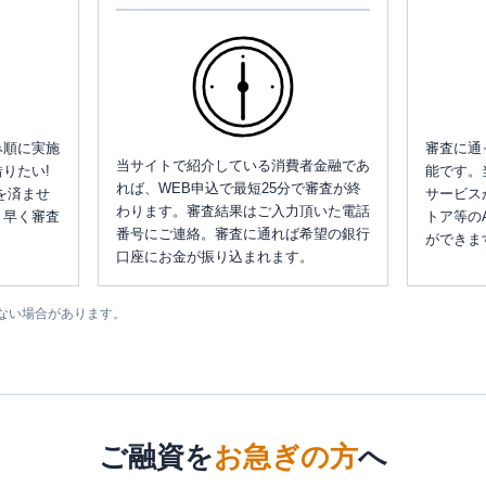
み順に実施
審査に通
当サイトで紹介している消費者金融であ
りたい!
能です。
れば、WEB申込で最短25分で審査が終
を済ませ
サービス
わります。審査結果はご入力頂いた電話
、早く審査
トア等の
番号にご連絡。審査に通れば希望の銀行
ができま
口座にお金が振り込まれます。
ない場合があります。
ご融資を
お急ぎの方
へ