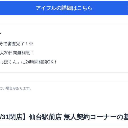
アイフル
の詳細はこちら
ト
9分で審査完了！※
大30日間無利息！
っぽくん」に24時間相談OK！
ない場合があります。
/7/31閉店】仙台駅前店 無人契約コーナー
の