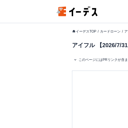
イーデスTOP
カードローン
ア
アイフル 【2026/
このページにはPRリンクが含