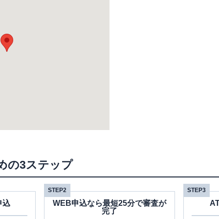
めの3ステップ
STEP2
STEP3
申込
WEB申込なら最短25分で審査が
A
完了