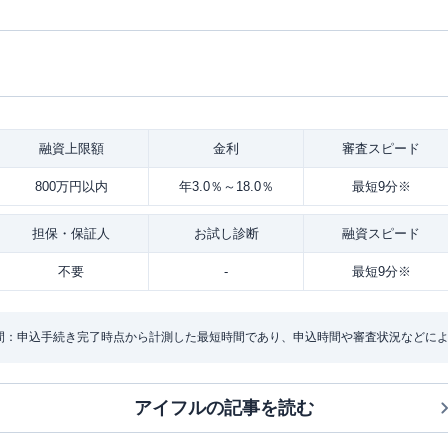
融資
上限額
金利
審査
スピード
800万円以内
年3.0％～18.0％
最短9分※
担保・
保証人
お試し
診断
融資
スピード
不要
-
最短9分※
間：申込手続き完了時点から計測した最短時間であり、申込時間や審査状況などに
アイフル
の記事を読む