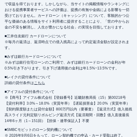
で収益を得ております。しかしながら、当サイトの掲載情報やランキングに
おける提携事業者サービスへの評価は、提携の有無や金銭による影響を一切
受けておりません。カードローン（キャッシング）について、客観的かつ公
平な価値のある情報をサイト利用者に提供することにより、「世の中からお
金の不安を解消し、人生が豊かになる社会」の実現を目指しております。
■三井住友銀行 カードローンについて
※毎月の返済は、返済時点での借入残高によって約定返済金額が設定されま
す。
■みずほ銀行カードローンについて
※みずほ銀行住宅ローンのご利用で、みずほ銀行カードローンの金利が年
0.5%引き下がります。引き下げ適用後の金利は年1.5%~13.5%です。
■レイクの貸付条件について
詳細の貸付条件は
こちら
■アイフルの貸付条件について
※【商号】アイフル株式会社【登録番号】近畿財務局長（15）第00218号
【貸付利率】3.0%～18.0%（実質年率）【遅延損害金】20.0%（実質年率）
【契約限度額または貸付金額】800万円以内（要審査）【返済方式】借入後残
高スライド元利定額リボルビング返済方式【返済期間・回数】借入直後最長
14年6ヶ月（1～151回）【担保・連帯保証人】不要
■SMBCモビットのローン契約機について
※ 2026年9月6日をもって、ローン契約機での申込・カード受取は終了。