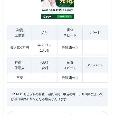
融資
審査
金利
パート
上限額
スピード
年3.0％～
最大800万円
最短15分※
-
18.0％
担保・
お試し
融資
アルバイト
保証人
診断
スピード
不要
-
最短15分※
-
※SMBCモビットの審査・融資時間：申込の曜日、時間帯によって
は翌日以降の取扱となる場合があります。