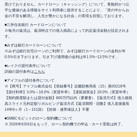
受けておりません。カードローン（キャッシング）について、客観的かつ公
平な価値のある情報をサイト利用者に提供することにより、「世の中からお
金の不安を解消し、人生が豊かになる社会」の実現を目指しております。
■三井住友銀行 カードローンについて
※毎月の返済は、返済時点での借入残高によって約定返済金額が設定されま
す。
■みずほ銀行カードローンについて
※みずほ銀行住宅ローンのご利用で、みずほ銀行カードローンの金利が年
0.5%引き下がります。引き下げ適用後の金利は年1.5%~13.5%です。
■レイクの貸付条件について
詳細の貸付条件は
こちら
■アイフルの貸付条件について
※【商号】アイフル株式会社【登録番号】近畿財務局長（15）第00218号
【貸付利率】3.0%～18.0%（実質年率）【遅延損害金】20.0%（実質年率）
【契約限度額または貸付金額】800万円以内（要審査）【返済方式】借入後残
高スライド元利定額リボルビング返済方式【返済期間・回数】借入直後最長
14年6ヶ月（1～151回）【担保・連帯保証人】不要
■SMBCモビットのローン契約機について
※ 2026年9月6日をもって、ローン契約機での申込・カード受取は終了。