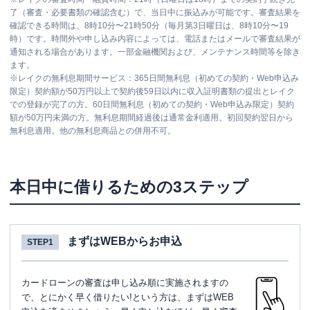
了（審査・必要書類の確認含む）で、当日中に振込みが可能です。審査結果を
確認できる時間は、8時10分〜21時50分（毎月第3日曜日は、8時10分〜19
時）です。時間外や申し込み内容によっては、電話またはメールで審査結果が
通知される場合があります。一部金融機関および、メンテナンス時間等を除き
ます。
※
レイクの無利息期間サービス：365日間無利息（初めての契約・Web申込み
限定）契約額が50万円以上で契約後59日以内に収入証明書類の提出とレイク
での登録が完了の方。60日間無利息（初めての契約・Web申込み限定）契約
額が50万円未満の方。無利息期間経過後は通常金利適用。初回契約翌日から
無利息適用。他の無利息商品との併用不可。
本日中に借りるための3ステップ
まずはWEBからお申込
STEP1
カードローンの審査は申し込み順に実施されますの
で、とにかく早く借りたい!という方は、まずはWEB