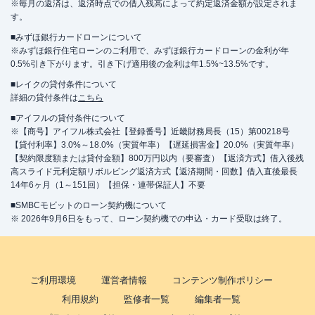
※毎月の返済は、返済時点での借入残高によって約定返済金額が設定されま
す。
■みずほ銀行カードローンについて
※みずほ銀行住宅ローンのご利用で、みずほ銀行カードローンの金利が年
0.5%引き下がります。引き下げ適用後の金利は年1.5%~13.5%です。
■レイクの貸付条件について
詳細の貸付条件は
こちら
■アイフルの貸付条件について
※【商号】アイフル株式会社【登録番号】近畿財務局長（15）第00218号
【貸付利率】3.0%～18.0%（実質年率）【遅延損害金】20.0%（実質年率）
【契約限度額または貸付金額】800万円以内（要審査）【返済方式】借入後残
高スライド元利定額リボルビング返済方式【返済期間・回数】借入直後最長
14年6ヶ月（1～151回）【担保・連帯保証人】不要
■SMBCモビットのローン契約機について
※ 2026年9月6日をもって、ローン契約機での申込・カード受取は終了。
ご利用環境
運営者情報
コンテンツ制作ポリシー
利用規約
監修者一覧
編集者一覧