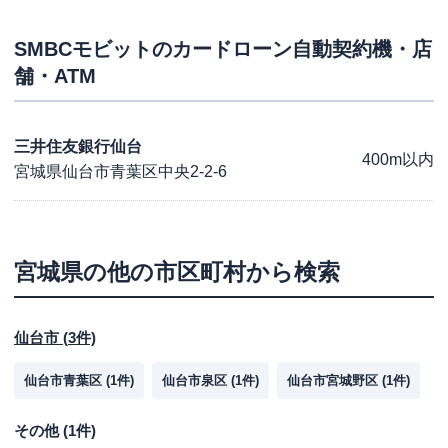
SMBCモビット
のカードローン自動契約機・店
舗・ATM
三井住友銀行仙台
400m以内
宮城県仙台市青葉区中央2-2-6
宮城県
の他の市区町村から検索
仙台市
(
3
件)
仙台市青葉区
(
1
件)
仙台市泉区
(
1
件)
仙台市宮城野区
(
1
件)
その他
(
1
件)