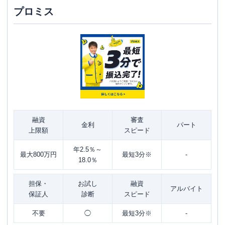
プロミス
融資
審査
金利
パート
上限額
スピード
年2.5％～
最大800万円
最短3分※
-
18.0％
担保・
お試し
融資
アルバイト
保証人
診断
スピード
不要
◯
最短3分※
-