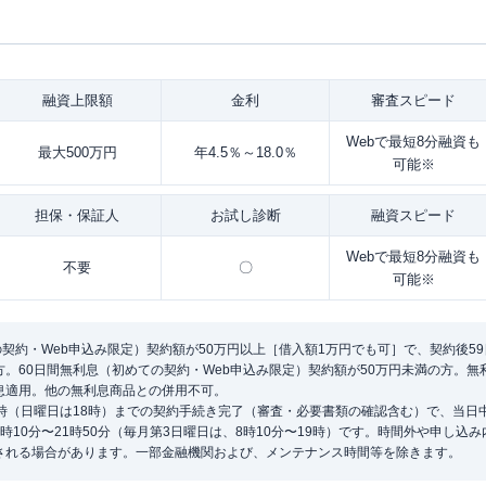
融資
上限額
金利
審査
スピード
Webで最短8分融資も
最大500万円
年4.5％～18.0％
可能※
担保・
保証人
お試し
診断
融資
スピード
Webで最短8分融資も
不要
〇
可能※
の契約・Web申込み限定）契約額が50万円以上［借入額1万円でも可］で、契約後5
。60日間無利息（初めての契約・Web申込み限定）契約額が50万円未満の方。
息適用。他の無利息商品との併用不可。
1時（日曜日は18時）までの契約手続き完了（審査・必要書類の確認含む）で、当日
時10分〜21時50分（毎月第3日曜日は、8時10分〜19時）です。時間外や申し込
される場合があります。一部金融機関および、メンテナンス時間等を除きます。