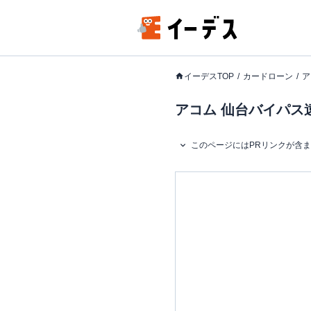
イーデスTOP
カードローン
ア
アコム 仙台バイパス
このページにはPRリンクが含