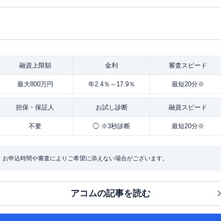
融資
上限額
金利
審査
スピード
最大800万円
年2.4％～17.9％
最短20分※
担保・
保証人
お試し
診断
融資
スピード
不要
◯ ※3秒診断
最短20分※
：お申込時間や審査によりご希望に添えない場合がございます。
アコム
の記事を読む