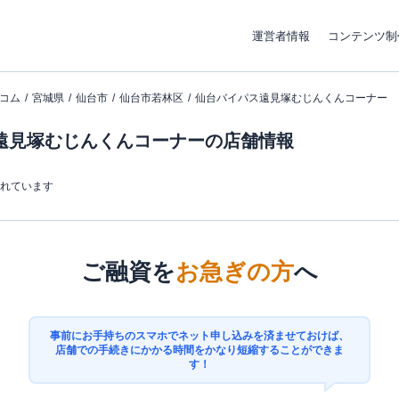
運営者情報
コンテンツ制
コム
宮城県
仙台市
仙台市若林区
仙台バイパス遠見塚むじんくんコーナー
遠見塚むじんくんコーナーの店舗情報
まれています
ご融資を
お急ぎの方
へ
事前にお手持ちのスマホでネット申し込みを済ませておけば、
店舗での手続きにかかる時間をかなり短縮することができま
す！