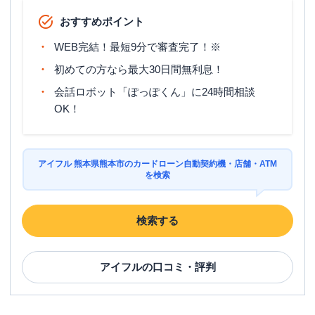
ATM
〇
おすすめポイント
駐車場
〇
WEB完結！最短9分で審査完了！※
熊本県熊本市南区南高江３-２-１１０
初めての方なら最大30日間無利息！
住所
ウェッチビル１Ｆ
会話ロボット「ぽっぽくん」に24時間相談
OK！
名称
アコム
浜線バイパスむじんくんコーナー
平日：
09:00-21:00
営業時間
土曜
：
09:00-21:00
アイフル 熊本県熊本市のカードローン自動契約機・店舗・ATM
を検索
日祝
：
09:00-21:00
平日：
24時間
ATM営業時間
土曜
：
24時間
検索する
日祝
：
24時間
ATM
〇
アイフル
の口コミ・評判
駐車場
〇
熊本県熊本市南区田迎６丁目２-２０ マ