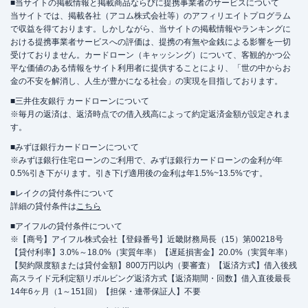
■当サイトの掲載情報と掲載商品ならびに提携事業者のサービスについて
当サイトでは、掲載各社（アコム株式会社等）のアフィリエイトプログラム
で収益を得ております。しかしながら、当サイトの掲載情報やランキングに
おける提携事業者サービスへの評価は、提携の有無や金銭による影響を一切
受けておりません。カードローン（キャッシング）について、客観的かつ公
平な価値のある情報をサイト利用者に提供することにより、「世の中からお
金の不安を解消し、人生が豊かになる社会」の実現を目指しております。
■三井住友銀行 カードローンについて
※毎月の返済は、返済時点での借入残高によって約定返済金額が設定されま
す。
■みずほ銀行カードローンについて
※みずほ銀行住宅ローンのご利用で、みずほ銀行カードローンの金利が年
0.5%引き下がります。引き下げ適用後の金利は年1.5%~13.5%です。
■レイクの貸付条件について
詳細の貸付条件は
こちら
■アイフルの貸付条件について
※【商号】アイフル株式会社【登録番号】近畿財務局長（15）第00218号
【貸付利率】3.0%～18.0%（実質年率）【遅延損害金】20.0%（実質年率）
【契約限度額または貸付金額】800万円以内（要審査）【返済方式】借入後残
高スライド元利定額リボルビング返済方式【返済期間・回数】借入直後最長
14年6ヶ月（1～151回）【担保・連帯保証人】不要