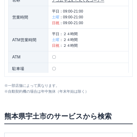
名称
アコム
宇土むじんくんコーナー
平日：
09:00-21:00
営業時間
土曜
：
09:00-21:00
日祝
：
09:00-21:00
平日：
２４時間
ATM営業時間
土曜
：
２４時間
日祝
：
２４時間
ATM
〇
駐車場
〇
住所
熊本県宇土市境目町３３１
※
一部店舗によって異なります。
※
自動契約機の場合は年中無休（年末年始は除く）
熊本県
宇土市
のサービスから検索