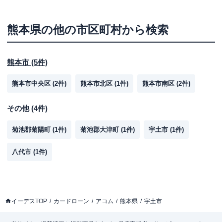
熊本県
の他の市区町村から検索
熊本市
(
5
件)
熊本市中央区
(
2
件)
熊本市北区
(
1
件)
熊本市南区
(
2
件)
その他
(
4
件)
菊池郡菊陽町
(
1
件)
菊池郡大津町
(
1
件)
宇土市
(
1
件)
八代市
(
1
件)
イーデスTOP
カードローン
アコム
熊本県
宇土市