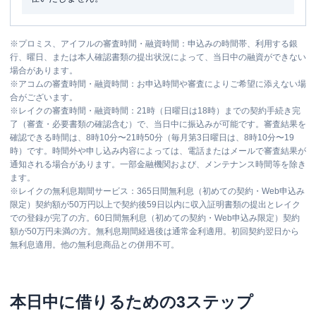
※
プロミス、アイフルの審査時間・融資時間：申込みの時間帯、利用する銀
行、曜日、または本人確認書類の提出状況によって、当日中の融資ができない
場合があります。
※
アコムの審査時間・融資時間：お申込時間や審査によりご希望に添えない場
合がございます。
※
レイクの審査時間・融資時間：21時（日曜日は18時）までの契約手続き完
了（審査・必要書類の確認含む）で、当日中に振込みが可能です。審査結果を
確認できる時間は、8時10分〜21時50分（毎月第3日曜日は、8時10分〜19
時）です。時間外や申し込み内容によっては、電話またはメールで審査結果が
通知される場合があります。一部金融機関および、メンテナンス時間等を除き
ます。
※
レイクの無利息期間サービス：365日間無利息（初めての契約・Web申込み
限定）契約額が50万円以上で契約後59日以内に収入証明書類の提出とレイク
での登録が完了の方。60日間無利息（初めての契約・Web申込み限定）契約
額が50万円未満の方。無利息期間経過後は通常金利適用。初回契約翌日から
無利息適用。他の無利息商品との併用不可。
本日中に借りるための3ステップ