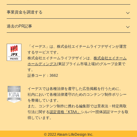
事業資金を調達する
過去のPR記事
「
イーデス
」は、
株式会社エイチームライフデザイン
が運営
するサービスです。
株式会社エイチームライフデザイン
は、
株式会社エイチーム
ホールディングス
(東証プライム市場上場)のグループ企業で
す。
証券コード：3662
イーデス
では各種法律を遵守した広告掲載を行うために、
社内において各種法律遵守のためのコンテンツ制作ポリシー
を整備しています。
また、コンテンツ制作に携わる編集部では景表法・特定商取
引法に関する
認定資格「KTAA」
シルバー団体認証マークを取
得しています。
© 2022 Ateam LifeDesign Inc.