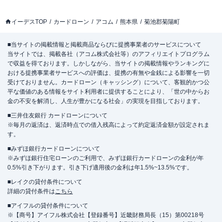
イーデスTOP
カードローン
アコム
熊本県
菊池郡菊陽町
■当サイトの掲載情報と掲載商品ならびに提携事業者のサービスについて
当サイトでは、掲載各社（アコム株式会社等）のアフィリエイトプログラム
で収益を得ております。しかしながら、当サイトの掲載情報やランキングに
おける提携事業者サービスへの評価は、提携の有無や金銭による影響を一切
受けておりません。カードローン（キャッシング）について、客観的かつ公
平な価値のある情報をサイト利用者に提供することにより、「世の中からお
金の不安を解消し、人生が豊かになる社会」の実現を目指しております。
■三井住友銀行 カードローンについて
※毎月の返済は、返済時点での借入残高によって約定返済金額が設定されま
す。
■みずほ銀行カードローンについて
※みずほ銀行住宅ローンのご利用で、みずほ銀行カードローンの金利が年
0.5%引き下がります。引き下げ適用後の金利は年1.5%~13.5%です。
■レイクの貸付条件について
詳細の貸付条件は
こちら
■アイフルの貸付条件について
※【商号】アイフル株式会社【登録番号】近畿財務局長（15）第00218号