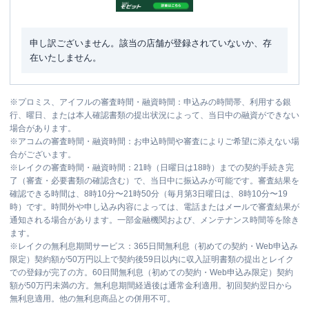
申し訳ございません。該当の店舗が登録されていないか、存
在いたしません。
※
プロミス、アイフルの審査時間・融資時間：申込みの時間帯、利用する銀
行、曜日、または本人確認書類の提出状況によって、当日中の融資ができない
場合があります。
※
アコムの審査時間・融資時間：お申込時間や審査によりご希望に添えない場
合がございます。
※
レイクの審査時間・融資時間：21時（日曜日は18時）までの契約手続き完
了（審査・必要書類の確認含む）で、当日中に振込みが可能です。審査結果を
確認できる時間は、8時10分〜21時50分（毎月第3日曜日は、8時10分〜19
時）です。時間外や申し込み内容によっては、電話またはメールで審査結果が
通知される場合があります。一部金融機関および、メンテナンス時間等を除き
ます。
※
レイクの無利息期間サービス：365日間無利息（初めての契約・Web申込み
限定）契約額が50万円以上で契約後59日以内に収入証明書類の提出とレイク
での登録が完了の方。60日間無利息（初めての契約・Web申込み限定）契約
額が50万円未満の方。無利息期間経過後は通常金利適用。初回契約翌日から
無利息適用。他の無利息商品との併用不可。