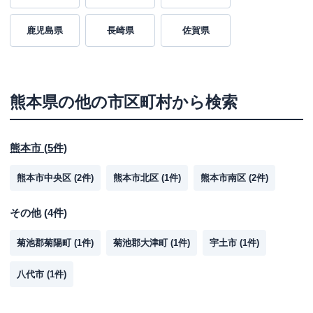
鹿児島県
長崎県
佐賀県
熊本県
の他の市区町村から検索
熊本市
(
5
件)
熊本市中央区
(
2
件)
熊本市北区
(
1
件)
熊本市南区
(
2
件)
その他
(
4
件)
菊池郡菊陽町
(
1
件)
菊池郡大津町
(
1
件)
宇土市
(
1
件)
八代市
(
1
件)