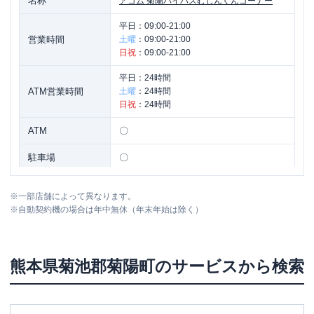
名称
アコム
菊陽バイパスむじんくんコーナー
平日：
09:00-21:00
営業時間
土曜
：
09:00-21:00
日祝
：
09:00-21:00
平日：
24時間
ATM営業時間
土曜
：
24時間
日祝
：
24時間
ATM
〇
駐車場
〇
熊本県菊池郡菊陽町津久礼字石坂２１５
住所
※
一部店舗によって異なります。
８番２６ ベルハウス津久礼１Ｆ
※
自動契約機の場合は年中無休（年末年始は除く）
熊本県
菊池郡菊陽町
のサービスから検索