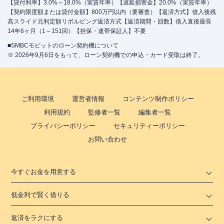
【貸付利率】3.0%～18.0%（実質年率）【遅延損害金】20.0%（実質年率）
【契約限度額または貸付金額】800万円以内（要審査）【返済方式】借入後残
高スライド元利定額リボルビング返済方式【返済期間・回数】借入直後最長
14年6ヶ月（1～151回）【担保・連帯保証人】不要
■SMBCモビットのローン契約機について
※ 2026年9月6日をもって、ローン契約機での申込・カード受取は終了。
ご利用環境
運営者情報
コンテンツ制作ポリシー
利用規約
監修者一覧
編集者一覧
プライバシーポリシー
セキュリティーポリシー
お問い合わせ
今すぐお金を用意する
低金利で賢く借りる
返済をラクにする