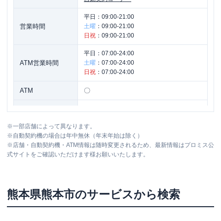
平日：
09:00-21:00
営業時間
土曜
：
09:00-21:00
日祝
：
09:00-21:00
平日：
07:00-24:00
ATM営業時間
土曜
：
07:00-24:00
日祝
：
07:00-24:00
ATM
〇
駐車場
〇
※
一部店舗によって異なります。
熊本県熊本市中央区帯山４－４５－６
住所
※
自動契約機の場合は年中無休（年末年始は除く）
太陽ビル３Ｆ
※
店舗・自動契約機・ATM情報は随時変更されるため、最新情報はプロミス公
式サイトをご確認いただけます様お願いいたします。
プロミス
【2026/7/8閉店】熊本新市街自動
名称
契約コーナー
熊本県
熊本市
のサービスから検索
平日：
09:00-21:00
営業時間
土曜
：
09:00-21:00
日祝
：
09:00-21:00