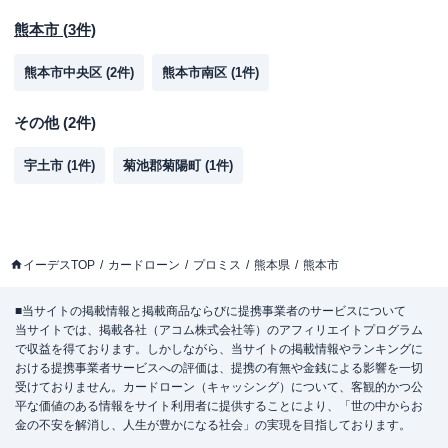
熊本市
(
3
件)
熊本市中央区
(
2
件)
熊本市南区
(
1
件)
その他
(
2
件)
宇土市
(
1
件)
菊池郡菊陽町
(
1
件)
イーデスTOP
カードローン
プロミス
熊本県
熊本市
■当サイトの掲載情報と掲載商品ならびに提携事業者のサービスについて
当サイトでは、掲載各社（アコム株式会社等）のアフィリエイトプログラム
で収益を得ております。しかしながら、当サイトの掲載情報やランキングに
おける提携事業者サービスへの評価は、提携の有無や金銭による影響を一切
受けておりません。カードローン（キャッシング）について、客観的かつ公
平な価値のある情報をサイト利用者に提供することにより、「世の中からお
金の不安を解消し、人生が豊かになる社会」の実現を目指しております。