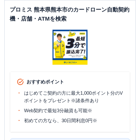
平日：
08:00-23:00
プロミス 熊本県熊本市のカードローン自動契約
ATM営業時間
土曜
：
08:00-23:00
機・店舗・ATMを検索
日祝
：
08:00-23:00
ATM
〇
駐車場
✕
住所
熊本県熊本市中央区新市街１ー２２ ３Ｆ
熊本市南区
の情報一覧
おすすめポイント
プロミス
【2025/12/2閉店】浜線自動契約コ
はじめてご契約の方に最大1,000ポイント分のV
名称
ーナー
ポイントをプレゼント※諸条件あり
平日：
09:00-21:00
Web契約で最短3分融資も可能※
営業時間
土曜
：
09:00-21:00
初めての方なら、30日間利息0円※
日祝
：
09:00-21:00
平日：
07:00-24:00
ATM営業時間
土曜
：
07:00-24:00