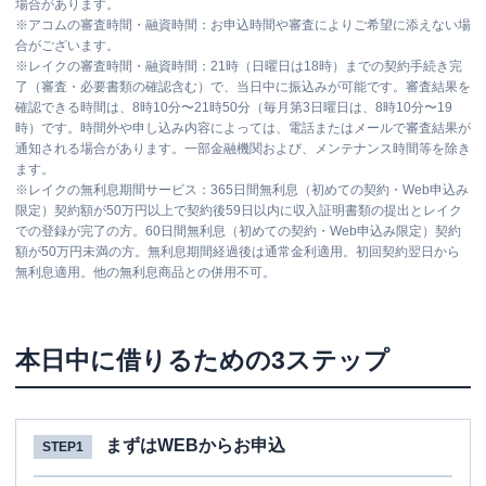
場合があります。
※
アコムの審査時間・融資時間：お申込時間や審査によりご希望に添えない場
合がございます。
※
レイクの審査時間・融資時間：21時（日曜日は18時）までの契約手続き完
了（審査・必要書類の確認含む）で、当日中に振込みが可能です。審査結果を
確認できる時間は、8時10分〜21時50分（毎月第3日曜日は、8時10分〜19
時）です。時間外や申し込み内容によっては、電話またはメールで審査結果が
通知される場合があります。一部金融機関および、メンテナンス時間等を除き
ます。
※
レイクの無利息期間サービス：365日間無利息（初めての契約・Web申込み
限定）契約額が50万円以上で契約後59日以内に収入証明書類の提出とレイク
での登録が完了の方。60日間無利息（初めての契約・Web申込み限定）契約
額が50万円未満の方。無利息期間経過後は通常金利適用。初回契約翌日から
無利息適用。他の無利息商品との併用不可。
本日中に借りるための3ステップ
まずはWEBからお申込
STEP1