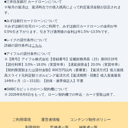
■三井住友銀行 カードローンについて
※毎月の返済は、返済時点での借入残高によって約定返済金額が設定されま
す。
■みずほ銀行カードローンについて
※みずほ銀行住宅ローンのご利用で、みずほ銀行カードローンの金利が年
0.5%引き下がります。引き下げ適用後の金利は年1.5%~13.5%です。
■レイクの貸付条件について
詳細の貸付条件は
こちら
■アイフルの貸付条件について
※【商号】アイフル株式会社【登録番号】近畿財務局長（15）第00218号
【貸付利率】3.0%～18.0%（実質年率）【遅延損害金】20.0%（実質年率）
【契約限度額または貸付金額】800万円以内（要審査）【返済方式】借入後残
高スライド元利定額リボルビング返済方式【返済期間・回数】借入直後最長
14年6ヶ月（1～151回）【担保・連帯保証人】不要
■SMBCモビットのローン契約機について
※ 2026年9月6日をもって、ローン契約機での申込・カード受取は終了。
ご利用環境
運営者情報
コンテンツ制作ポリシー
利用規約
監修者一覧
編集者一覧