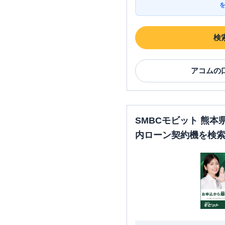
検
アコム
の
SMBCモビット 熊
内ローン契約機を検