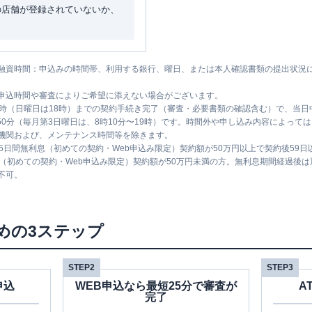
の店舗が登録されていないか、
融資時間：申込みの時間帯、利用する銀行、曜日、または本人確認書類の提出状況
申込時間や審査によりご希望に添えない場合がございます。
1時（日曜日は18時）までの契約手続き完了（審査・必要書類の確認含む）で、当
時50分（毎月第3日曜日は、8時10分〜19時）です。時間外や申し込み内容によっ
機関および、メンテナンス時間等を除きます。
5日間無利息（初めての契約・Web申込み限定）契約額が50万円以上で契約後59
息（初めての契約・Web申込み限定）契約額が50万円未満の方。無利息期間経過後
不可。
めの3ステップ
STEP2
STEP3
申込
WEB申込なら最短25分で審査が
A
完了