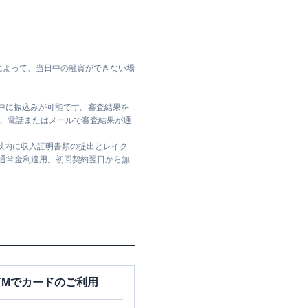
によって、当日中の融資ができない場
日中に振込みが可能です。審査結果を
ては、電話またはメールで審査結果が通
日以内に収入証明書類の提出とレイク
は通常金利適用。初回契約翌日から無
TMでカードのご利用