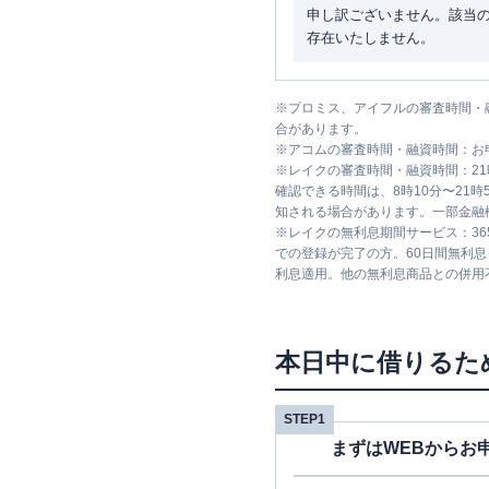
申し訳ございません。該当
存在いたしません。
※
プロミス、アイフルの審査時間・
合があります。
※
アコムの審査時間・融資時間：お
※
レイクの審査時間・融資時間：2
確認できる時間は、8時10分〜21
知される場合があります。一部金融
※
レイクの無利息期間サービス：36
での登録が完了の方。60日間無利
利息適用。他の無利息商品との併用
本日中に借りるた
STEP1
まずはWEBからお