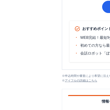
おすすめポイン
WEB完結！最短
初めての方なら最
会話ロボット「ぽ
※
申込時間や審査により希望に沿え
※
アイフル
の詳細はこちら
情報