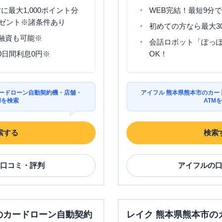
最大1,000ポイント分
WEB完結！最短9分
ゼント※諸条件あり
初めての方なら最大3
分融資も可能※
会話ロボット「ぽっぽ
0日間利息0円※
OK！
カードローン自動契約機・店舗・
アイフル 熊本県熊本市のカー
Mを検索
ATM
索する
検索
口コミ・評判
アイフル
の
のカードローン自動契約
レイク 熊本県熊本市の