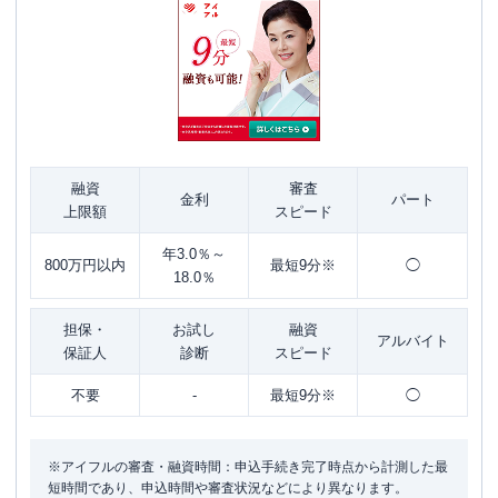
融資
審査
金利
パート
上限額
スピード
年3.0％～
800万円以内
最短9分※
◯
18.0％
担保・
お試し
融資
アルバイト
保証人
診断
スピード
不要
-
最短9分※
◯
※アイフルの審査・融資時間：申込手続き完了時点から計測した最
短時間であり、申込時間や審査状況などにより異なります。