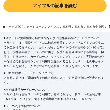
アイフル
の記事を読む
イーデスTOP
カードローン
アイフル
熊本県
熊本市
熊本市中央区
【
■当サイトの掲載情報と掲載商品ならびに提携事業者のサービスについて
当サイトでは、掲載各社（アコム株式会社等）のアフィリエイトプログラム
で収益を得ております。しかしながら、当サイトの掲載情報やランキングに
おける提携事業者サービスへの評価は、提携の有無や金銭による影響を一切
受けておりません。カードローン（キャッシング）について、客観的かつ公
平な価値のある情報をサイト利用者に提供することにより、「世の中からお
金の不安を解消し、人生が豊かになる社会」の実現を目指しております。
■三井住友銀行 カードローンについて
※毎月の返済は、返済時点での借入残高によって約定返済金額が設定されま
す。
■みずほ銀行カードローンについて
※みずほ銀行住宅ローンのご利用で、みずほ銀行カードローンの金利が年
0.5%引き下がります。引き下げ適用後の金利は年1.5%~13.5%です。
■レイクの貸付条件について