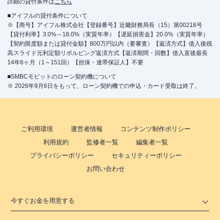
詳細の貸付条件は
こちら
■アイフルの貸付条件について
※【商号】アイフル株式会社【登録番号】近畿財務局長（15）第00218号
【貸付利率】3.0%～18.0%（実質年率）【遅延損害金】20.0%（実質年率）
【契約限度額または貸付金額】800万円以内（要審査）【返済方式】借入後残
高スライド元利定額リボルビング返済方式【返済期間・回数】借入直後最長
14年6ヶ月（1～151回）【担保・連帯保証人】不要
■SMBCモビットのローン契約機について
※ 2026年9月6日をもって、ローン契約機での申込・カード受取は終了。
ご利用環境
運営者情報
コンテンツ制作ポリシー
利用規約
監修者一覧
編集者一覧
プライバシーポリシー
セキュリティーポリシー
お問い合わせ
今すぐお金を用意する