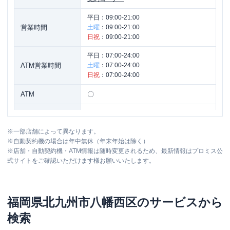
平日：
09:00-21:00
営業時間
土曜
：
09:00-21:00
日祝
：
09:00-21:00
平日：
07:00-24:00
ATM営業時間
土曜
：
07:00-24:00
日祝
：
07:00-24:00
ATM
〇
駐車場
〇
※
一部店舗によって異なります。
福岡県北九州市八幡西区則松１－１７６
住所
※
自動契約機の場合は年中無休（年末年始は除く）
９
※
店舗・自動契約機・ATM情報は随時変更されるため、最新情報はプロミス公
式サイトをご確認いただけます様お願いいたします。
福岡県
北九州市八幡西区
のサービスから
検索