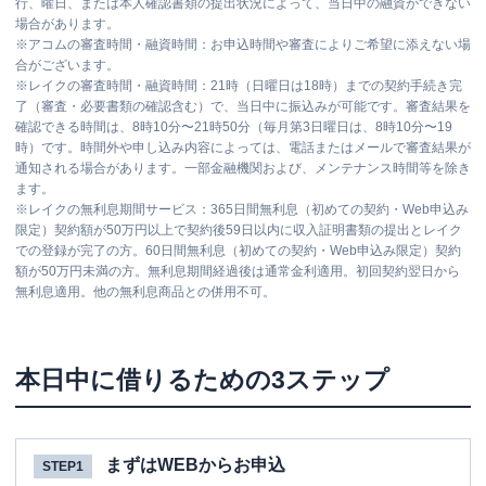
行、曜日、または本人確認書類の提出状況によって、当日中の融資ができない
場合があります。
※
アコムの審査時間・融資時間：お申込時間や審査によりご希望に添えない場
合がございます。
※
レイクの審査時間・融資時間：21時（日曜日は18時）までの契約手続き完
了（審査・必要書類の確認含む）で、当日中に振込みが可能です。審査結果を
確認できる時間は、8時10分〜21時50分（毎月第3日曜日は、8時10分〜19
時）です。時間外や申し込み内容によっては、電話またはメールで審査結果が
通知される場合があります。一部金融機関および、メンテナンス時間等を除き
ます。
※
レイクの無利息期間サービス：365日間無利息（初めての契約・Web申込み
限定）契約額が50万円以上で契約後59日以内に収入証明書類の提出とレイク
での登録が完了の方。60日間無利息（初めての契約・Web申込み限定）契約
額が50万円未満の方。無利息期間経過後は通常金利適用。初回契約翌日から
無利息適用。他の無利息商品との併用不可。
本日中に借りるための3ステップ
まずはWEBからお申込
STEP1