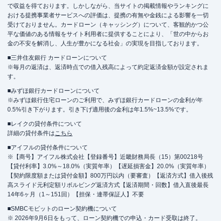
で収益を得ております。しかしながら、当サイトの掲載情報やランキングに
おける提携事業者サービスへの評価は、提携の有無や金銭による影響を一切
受けておりません。カードローン（キャッシング）について、客観的かつ公
平な価値のある情報をサイト利用者に提供することにより、「世の中からお
金の不安を解消し、人生が豊かになる社会」の実現を目指しております。
■三井住友銀行 カードローンについて
※毎月の返済は、返済時点での借入残高によって約定返済金額が設定されま
す。
■みずほ銀行カードローンについて
※みずほ銀行住宅ローンのご利用で、みずほ銀行カードローンの金利が年
0.5%引き下がります。引き下げ適用後の金利は年1.5%~13.5%です。
■レイクの貸付条件について
詳細の貸付条件は
こちら
■アイフルの貸付条件について
※【商号】アイフル株式会社【登録番号】近畿財務局長（15）第00218号
【貸付利率】3.0%～18.0%（実質年率）【遅延損害金】20.0%（実質年率）
【契約限度額または貸付金額】800万円以内（要審査）【返済方式】借入後残
高スライド元利定額リボルビング返済方式【返済期間・回数】借入直後最長
14年6ヶ月（1～151回）【担保・連帯保証人】不要
■SMBCモビットのローン契約機について
※ 2026年9月6日をもって、ローン契約機での申込・カード受取は終了。