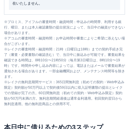
在いたしません。
※
プロミス、アイフルの審査時間・融資時間：申込みの時間帯、利用する銀
行、曜日、または本人確認書類の提出状況によって、当日中の融資ができない
場合があります。
※
アコムの審査時間・融資時間：お申込時間や審査によりご希望に添えない場
合がございます。
※
レイクの審査時間・融資時間：21時（日曜日は18時）までの契約手続き完
了（審査・必要書類の確認含む）で、当日中に振込みが可能です。審査結果を
確認できる時間は、8時10分〜21時50分（毎月第3日曜日は、8時10分〜19
時）です。時間外や申し込み内容によっては、電話またはメールで審査結果が
通知される場合があります。一部金融機関および、メンテナンス時間等を除き
ます。
※
レイクの無利息期間サービス：365日間無利息（初めての契約・Web申込み
限定）契約額が50万円以上で契約後59日以内に収入証明書類の提出とレイク
での登録が完了の方。60日間無利息（初めての契約・Web申込み限定）契約
額が50万円未満の方。無利息期間経過後は通常金利適用。初回契約翌日から
無利息適用。他の無利息商品との併用不可。
本日中に借りるための3ステップ