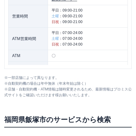
平日：
09:00-21:00
営業時間
土曜
：
09:00-21:00
日祝
：
09:00-21:00
平日：
07:00-24:00
ATM営業時間
土曜
：
07:00-24:00
日祝
：
07:00-24:00
ATM
〇
駐車場
〇
※
一部店舗によって異なります。
住所
福岡県飯塚市弁分字門ノ町９－１
※
自動契約機の場合は年中無休（年末年始は除く）
※
店舗・自動契約機・ATM情報は随時変更されるため、最新情報はプロミス公
式サイトをご確認いただけます様お願いいたします。
福岡県
飯塚市
のサービスから検索