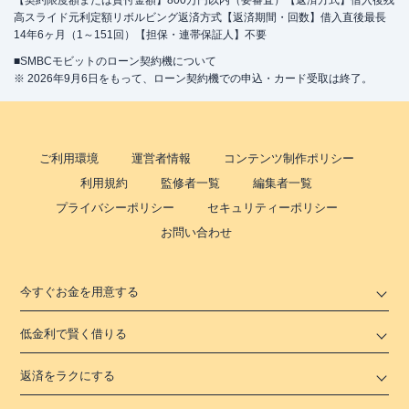
【契約限度額または貸付金額】800万円以内（要審査）【返済方式】借入後残
高スライド元利定額リボルビング返済方式【返済期間・回数】借入直後最長
14年6ヶ月（1～151回）【担保・連帯保証人】不要
■SMBCモビットのローン契約機について
※ 2026年9月6日をもって、ローン契約機での申込・カード受取は終了。
ご利用環境
運営者情報
コンテンツ制作ポリシー
利用規約
監修者一覧
編集者一覧
プライバシーポリシー
セキュリティーポリシー
お問い合わせ
今すぐお金を用意する
低金利で賢く借りる
返済をラクにする