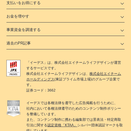
支払いをお得にする
お金を増やす
事業資金を調達する
過去のPR記事
「
イーデス
」は、
株式会社エイチームライフデザイン
が運営
するサービスです。
株式会社エイチームライフデザイン
は、
株式会社エイチーム
ホールディングス
(東証プライム市場上場)のグループ企業で
す。
証券コード：3662
イーデス
では各種法律を遵守した広告掲載を行うために、
社内において各種法律遵守のためのコンテンツ制作ポリシー
を整備しています。
また、コンテンツ制作に携わる編集部では景表法・特定商取
引法に関する
認定資格「KTAA」
シルバー団体認証マークを取
得しています。