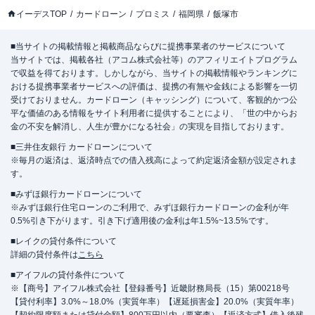
イーデスTOP
カードローン
プロミス
福岡県
飯塚市
■当サイトの掲載情報と掲載商品ならびに提携事業者のサービスについて
当サイトでは、掲載各社（アコム株式会社等）のアフィリエイトプログラム
で収益を得ております。しかしながら、当サイトの掲載情報やランキングに
おける提携事業者サービスへの評価は、提携の有無や金銭による影響を一切
受けておりません。カードローン（キャッシング）について、客観的かつ公
平な価値のある情報をサイト利用者に提供することにより、「世の中からお
金の不安を解消し、人生が豊かになる社会」の実現を目指しております。
■三井住友銀行 カードローンについて
※毎月の返済は、返済時点での借入残高によって約定返済金額が設定されま
す。
■みずほ銀行カードローンについて
※みずほ銀行住宅ローンのご利用で、みずほ銀行カードローンの金利が年
0.5%引き下がります。引き下げ適用後の金利は年1.5%~13.5%です。
■レイクの貸付条件について
詳細の貸付条件は
こちら
■アイフルの貸付条件について
※【商号】アイフル株式会社【登録番号】近畿財務局長（15）第00218号
【貸付利率】3.0%～18.0%（実質年率）【遅延損害金】20.0%（実質年率）