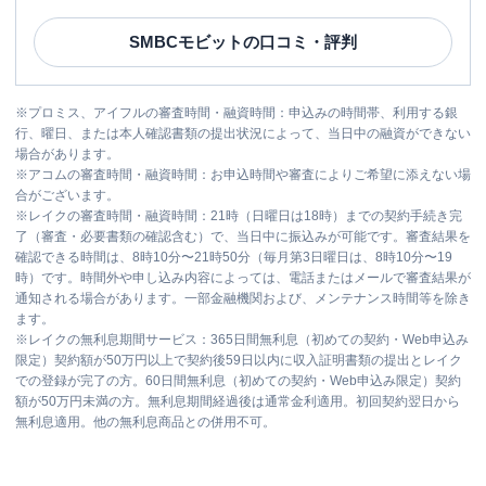
SMBCモビット
の口コミ・評判
※
プロミス、アイフルの審査時間・融資時間：申込みの時間帯、利用する銀
行、曜日、または本人確認書類の提出状況によって、当日中の融資ができない
場合があります。
※
アコムの審査時間・融資時間：お申込時間や審査によりご希望に添えない場
合がございます。
※
レイクの審査時間・融資時間：21時（日曜日は18時）までの契約手続き完
了（審査・必要書類の確認含む）で、当日中に振込みが可能です。審査結果を
確認できる時間は、8時10分〜21時50分（毎月第3日曜日は、8時10分〜19
時）です。時間外や申し込み内容によっては、電話またはメールで審査結果が
通知される場合があります。一部金融機関および、メンテナンス時間等を除き
ます。
※
レイクの無利息期間サービス：365日間無利息（初めての契約・Web申込み
限定）契約額が50万円以上で契約後59日以内に収入証明書類の提出とレイク
での登録が完了の方。60日間無利息（初めての契約・Web申込み限定）契約
額が50万円未満の方。無利息期間経過後は通常金利適用。初回契約翌日から
無利息適用。他の無利息商品との併用不可。