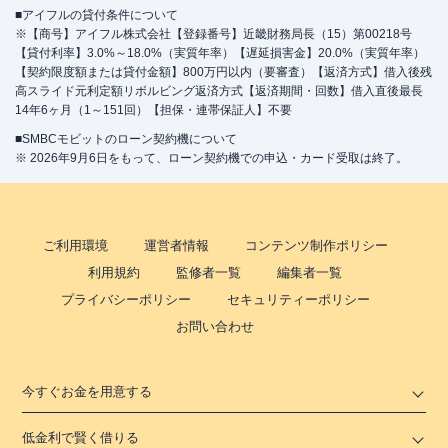
■アイフルの貸付条件について
※【商号】アイフル株式会社【登録番号】近畿財務局長（15）第00218号
【貸付利率】3.0%～18.0%（実質年率）【遅延損害金】20.0%（実質年率）
【契約限度額または貸付金額】800万円以内（要審査）【返済方式】借入後残
高スライド元利定額リボルビング返済方式【返済期間・回数】借入直後最長
14年6ヶ月（1～151回）【担保・連帯保証人】不要
■SMBCモビットのローン契約機について
※ 2026年9月6日をもって、ローン契約機での申込・カード受取は終了。
ご利用環境
運営者情報
コンテンツ制作ポリシー
利用規約
監修者一覧
編集者一覧
プライバシーポリシー
セキュリティーポリシー
お問い合わせ
今すぐお金を用意する
低金利で賢く借りる