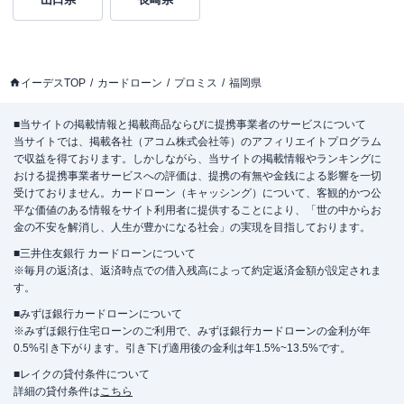
イーデスTOP
カードローン
プロミス
福岡県
■当サイトの掲載情報と掲載商品ならびに提携事業者のサービスについて
当サイトでは、掲載各社（アコム株式会社等）のアフィリエイトプログラム
で収益を得ております。しかしながら、当サイトの掲載情報やランキングに
おける提携事業者サービスへの評価は、提携の有無や金銭による影響を一切
受けておりません。カードローン（キャッシング）について、客観的かつ公
平な価値のある情報をサイト利用者に提供することにより、「世の中からお
金の不安を解消し、人生が豊かになる社会」の実現を目指しております。
■三井住友銀行 カードローンについて
※毎月の返済は、返済時点での借入残高によって約定返済金額が設定されま
す。
■みずほ銀行カードローンについて
※みずほ銀行住宅ローンのご利用で、みずほ銀行カードローンの金利が年
0.5%引き下がります。引き下げ適用後の金利は年1.5%~13.5%です。
■レイクの貸付条件について
詳細の貸付条件は
こちら