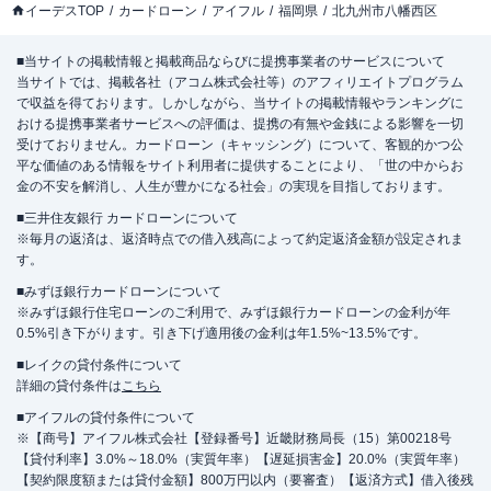
イーデスTOP
カードローン
アイフル
福岡県
北九州市八幡西区
■当サイトの掲載情報と掲載商品ならびに提携事業者のサービスについて
当サイトでは、掲載各社（アコム株式会社等）のアフィリエイトプログラム
で収益を得ております。しかしながら、当サイトの掲載情報やランキングに
おける提携事業者サービスへの評価は、提携の有無や金銭による影響を一切
受けておりません。カードローン（キャッシング）について、客観的かつ公
平な価値のある情報をサイト利用者に提供することにより、「世の中からお
金の不安を解消し、人生が豊かになる社会」の実現を目指しております。
■三井住友銀行 カードローンについて
※毎月の返済は、返済時点での借入残高によって約定返済金額が設定されま
す。
■みずほ銀行カードローンについて
※みずほ銀行住宅ローンのご利用で、みずほ銀行カードローンの金利が年
0.5%引き下がります。引き下げ適用後の金利は年1.5%~13.5%です。
■レイクの貸付条件について
詳細の貸付条件は
こちら
■アイフルの貸付条件について
※【商号】アイフル株式会社【登録番号】近畿財務局長（15）第00218号
【貸付利率】3.0%～18.0%（実質年率）【遅延損害金】20.0%（実質年率）
【契約限度額または貸付金額】800万円以内（要審査）【返済方式】借入後残