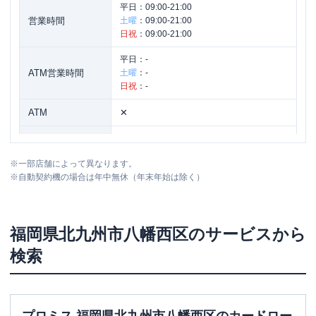
平日：
09:00-21:00
営業時間
土曜
：
09:00-21:00
日祝
：
09:00-21:00
平日：
-
ATM営業時間
土曜
：
-
日祝
：
-
ATM
✕
駐車場
〇
※
一部店舗によって異なります。
住所
福岡県北九州市八幡西区力丸町１６－６
※
自動契約機の場合は年中無休（年末年始は除く）
福岡県
北九州市八幡西区
のサービスから
検索