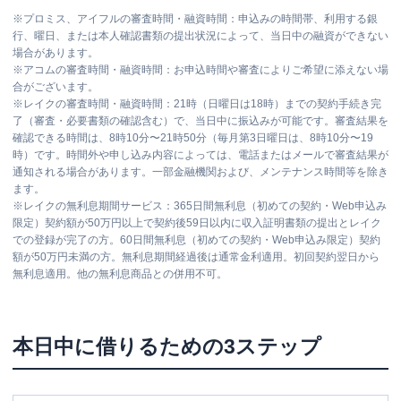
※
プロミス、アイフルの審査時間・融資時間：申込みの時間帯、利用する銀
行、曜日、または本人確認書類の提出状況によって、当日中の融資ができない
場合があります。
※
アコムの審査時間・融資時間：お申込時間や審査によりご希望に添えない場
合がございます。
※
レイクの審査時間・融資時間：21時（日曜日は18時）までの契約手続き完
了（審査・必要書類の確認含む）で、当日中に振込みが可能です。審査結果を
確認できる時間は、8時10分〜21時50分（毎月第3日曜日は、8時10分〜19
時）です。時間外や申し込み内容によっては、電話またはメールで審査結果が
通知される場合があります。一部金融機関および、メンテナンス時間等を除き
ます。
※
レイクの無利息期間サービス：365日間無利息（初めての契約・Web申込み
限定）契約額が50万円以上で契約後59日以内に収入証明書類の提出とレイク
での登録が完了の方。60日間無利息（初めての契約・Web申込み限定）契約
額が50万円未満の方。無利息期間経過後は通常金利適用。初回契約翌日から
無利息適用。他の無利息商品との併用不可。
本日中に借りるための3ステップ