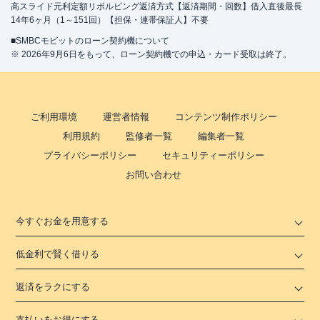
高スライド元利定額リボルビング返済方式【返済期間・回数】借入直後最長
14年6ヶ月（1～151回）【担保・連帯保証人】不要
■SMBCモビットのローン契約機について
※ 2026年9月6日をもって、ローン契約機での申込・カード受取は終了。
ご利用環境
運営者情報
コンテンツ制作ポリシー
利用規約
監修者一覧
編集者一覧
プライバシーポリシー
セキュリティーポリシー
お問い合わせ
今すぐお金を用意する
低金利で賢く借りる
返済をラクにする
支払いをお得にする