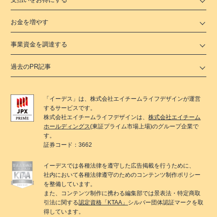
お金を増やす
事業資金を調達する
過去のPR記事
「
イーデス
」は、
株式会社エイチームライフデザイン
が運営
するサービスです。
株式会社エイチームライフデザイン
は、
株式会社エイチーム
ホールディングス
(東証プライム市場上場)のグループ企業で
す。
証券コード：3662
イーデス
では各種法律を遵守した広告掲載を行うために、
社内において各種法律遵守のためのコンテンツ制作ポリシー
を整備しています。
また、コンテンツ制作に携わる編集部では景表法・特定商取
引法に関する
認定資格「KTAA」
シルバー団体認証マークを取
得しています。