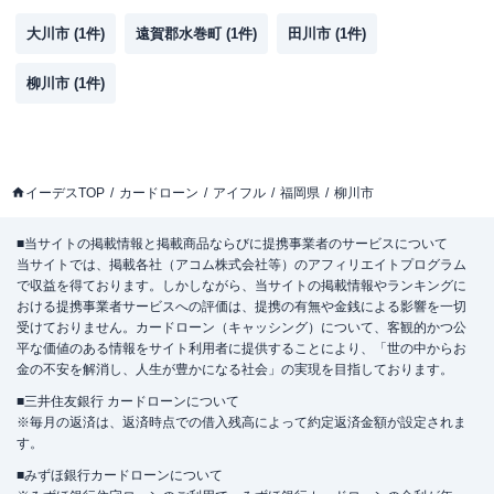
大川市
(
1
件)
遠賀郡水巻町
(
1
件)
田川市
(
1
件)
柳川市
(
1
件)
イーデスTOP
カードローン
アイフル
福岡県
柳川市
■当サイトの掲載情報と掲載商品ならびに提携事業者のサービスについて
当サイトでは、掲載各社（アコム株式会社等）のアフィリエイトプログラム
で収益を得ております。しかしながら、当サイトの掲載情報やランキングに
おける提携事業者サービスへの評価は、提携の有無や金銭による影響を一切
受けておりません。カードローン（キャッシング）について、客観的かつ公
平な価値のある情報をサイト利用者に提供することにより、「世の中からお
金の不安を解消し、人生が豊かになる社会」の実現を目指しております。
■三井住友銀行 カードローンについて
※毎月の返済は、返済時点での借入残高によって約定返済金額が設定されま
す。
■みずほ銀行カードローンについて