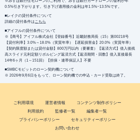
※みずほ銀行住宅ローンのご利用で、みずほ銀行カードローンの金利が年
0.5%引き下がります。引き下げ適用後の金利は年1.5%~13.5%です。
■レイクの貸付条件について
詳細の貸付条件は
こちら
■アイフルの貸付条件について
※【商号】アイフル株式会社【登録番号】近畿財務局長（15）第00218号
【貸付利率】3.0%～18.0%（実質年率）【遅延損害金】20.0%（実質年率）
【契約限度額または貸付金額】800万円以内（要審査）【返済方式】借入後残
高スライド元利定額リボルビング返済方式【返済期間・回数】借入直後最長
14年6ヶ月（1～151回）【担保・連帯保証人】不要
■SMBCモビットのローン契約機について
※ 2026年9月6日をもって、ローン契約機での申込・カード受取は終了。
ご利用環境
運営者情報
コンテンツ制作ポリシー
利用規約
監修者一覧
編集者一覧
プライバシーポリシー
セキュリティーポリシー
お問い合わせ