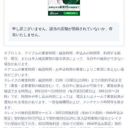
申し訳ございません。該当の店舗が登録されていないか、存
在いたしません。
※
プロミス、アイフルの審査時間・融資時間：申込みの時間帯、利用する銀
行、曜日、または本人確認書類の提出状況によって、当日中の融資ができない
場合があります。
※
アコムの審査時間・融資時間：お申込時間や審査によりご希望に添えない場
合がございます。
※
レイクの審査時間・融資時間：21時（日曜日は18時）までの契約手続き完
了（審査・必要書類の確認含む）で、当日中に振込みが可能です。審査結果を
確認できる時間は、8時10分〜21時50分（毎月第3日曜日は、8時10分〜19
時）です。時間外や申し込み内容によっては、電話またはメールで審査結果が
通知される場合があります。一部金融機関および、メンテナンス時間等を除き
ます。
※
レイクの無利息期間サービス：365日間無利息（初めての契約・Web申込み
限定）契約額が50万円以上で契約後59日以内に収入証明書類の提出とレイク
での登録が完了の方。60日間無利息（初めての契約・Web申込み限定）契約