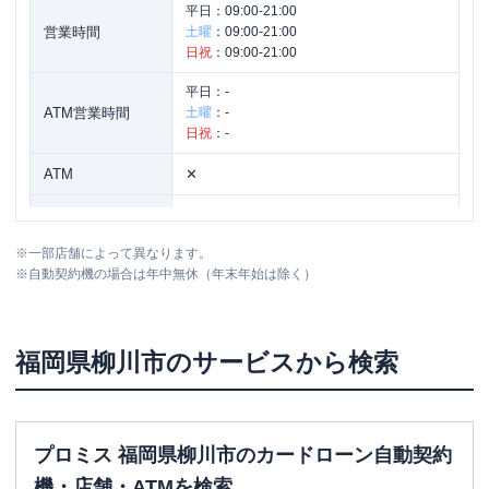
平日：
09:00-21:00
営業時間
土曜
：
09:00-21:00
日祝
：
09:00-21:00
平日：
-
ATM営業時間
土曜
：
-
日祝
：
-
ATM
✕
駐車場
〇
※
一部店舗によって異なります。
福岡県柳川市三橋町下百町１８－１ ダ
住所
※
自動契約機の場合は年中無休（年末年始は除く）
ン商事ビル１F
福岡県
柳川市
のサービスから検索
プロミス 福岡県柳川市のカードローン自動契約
機・店舗・ATMを検索