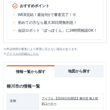
おすすめポイント
WEB完結！最短9分で審査完了！※
初めての方なら最大30日間無利息！
会話ロボット「ぽっぽくん」に24時間相談OK！
※
申込時間や審査により希望に沿えない場合があります。
※
アイフル
の詳細はこちら
地図から探す
情報一覧から探す
柳川市
の情報一覧
アイフル
【2026/1/31閉店】柳川店 無人契
名称
約コーナー