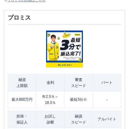
※
プロミス
の詳細はこちら
プロミス
融資
審査
金利
パート
上限額
スピード
年2.5％～
最大800万円
最短3分※
-
18.0％
担保・
お試し
融資
アルバイト
保証人
診断
スピード