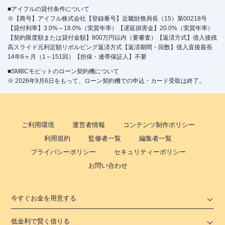
■アイフルの貸付条件について
※【商号】アイフル株式会社【登録番号】近畿財務局長（15）第00218号
【貸付利率】3.0%～18.0%（実質年率）【遅延損害金】20.0%（実質年率）
【契約限度額または貸付金額】800万円以内（要審査）【返済方式】借入後残
高スライド元利定額リボルビング返済方式【返済期間・回数】借入直後最長
14年6ヶ月（1～151回）【担保・連帯保証人】不要
■SMBCモビットのローン契約機について
※ 2026年9月6日をもって、ローン契約機での申込・カード受取は終了。
ご利用環境
運営者情報
コンテンツ制作ポリシー
利用規約
監修者一覧
編集者一覧
プライバシーポリシー
セキュリティーポリシー
お問い合わせ
今すぐお金を用意する
低金利で賢く借りる