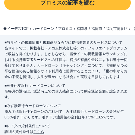
プロミス
の記事を読む
イーデスTOP
カードローン
プロミス
福岡県
福岡市
福岡市博多区
【
■当サイトの掲載情報と掲載商品ならびに提携事業者のサービスについて
当サイトでは、掲載各社（アコム株式会社等）のアフィリエイトプログラム
で収益を得ております。しかしながら、当サイトの掲載情報やランキングに
おける提携事業者サービスへの評価は、提携の有無や金銭による影響を一切
受けておりません。カードローン（キャッシング）について、客観的かつ公
平な価値のある情報をサイト利用者に提供することにより、「世の中からお
金の不安を解消し、人生が豊かになる社会」の実現を目指しております。
■三井住友銀行 カードローンについて
※毎月の返済は、返済時点での借入残高によって約定返済金額が設定されま
す。
■みずほ銀行カードローンについて
※みずほ銀行住宅ローンのご利用で、みずほ銀行カードローンの金利が年
0.5%引き下がります。引き下げ適用後の金利は年1.5%~13.5%です。
■レイクの貸付条件について
詳細の貸付条件は
こちら