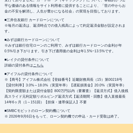
受けておりません。カードローン（キャッシング）について、客観的かつ公
平な価値のある情報をサイト利用者に提供することにより、「世の中からお
金の不安を解消し、人生が豊かになる社会」の実現を目指しております。
■三井住友銀行 カードローンについて
※毎月の返済は、返済時点での借入残高によって約定返済金額が設定されま
す。
■みずほ銀行カードローンについて
※みずほ銀行住宅ローンのご利用で、みずほ銀行カードローンの金利が年
0.5%引き下がります。引き下げ適用後の金利は年1.5%~13.5%です。
■レイクの貸付条件について
詳細の貸付条件は
こちら
■アイフルの貸付条件について
※【商号】アイフル株式会社【登録番号】近畿財務局長（15）第00218号
【貸付利率】3.0%～18.0%（実質年率）【遅延損害金】20.0%（実質年率）
【契約限度額または貸付金額】800万円以内（要審査）【返済方式】借入後残
高スライド元利定額リボルビング返済方式【返済期間・回数】借入直後最長
14年6ヶ月（1～151回）【担保・連帯保証人】不要
■SMBCモビットのローン契約機について
※ 2026年9月6日をもって、ローン契約機での申込・カード受取は終了。