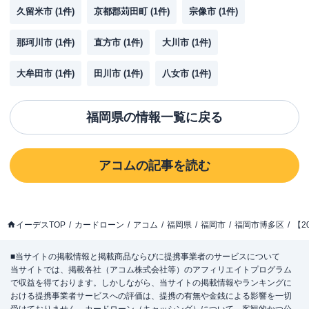
久留米市
(
1
件)
京都郡苅田町
(
1
件)
宗像市
(
1
件)
那珂川市
(
1
件)
直方市
(
1
件)
大川市
(
1
件)
大牟田市
(
1
件)
田川市
(
1
件)
八女市
(
1
件)
福岡県
の情報一覧に戻る
アコム
の記事を読む
イーデスTOP
カードローン
アコム
福岡県
福岡市
福岡市博多区
【2
■当サイトの掲載情報と掲載商品ならびに提携事業者のサービスについて
当サイトでは、掲載各社（アコム株式会社等）のアフィリエイトプログラム
で収益を得ております。しかしながら、当サイトの掲載情報やランキングに
おける提携事業者サービスへの評価は、提携の有無や金銭による影響を一切