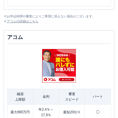
※
お申込時間や審査によりご希望に添えない場合がございます。
※
アコム
の詳細はこちら
アコム
融資
審査
金利
パート
上限額
スピード
年2.4％～
最大800万円
最短20分※
◯
17.9％