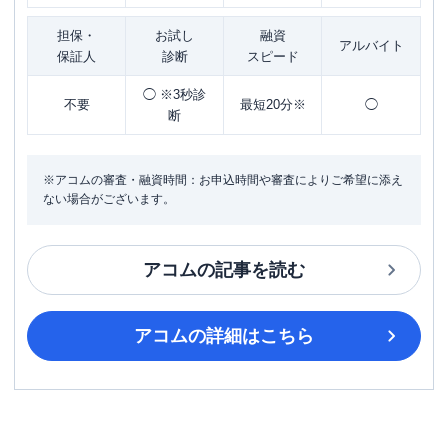
担保・
お試し
融資
アルバイト
保証人
診断
スピード
◯ ※3秒診
不要
最短20分※
◯
断
※アコムの審査・融資時間：お申込時間や審査によりご希望に添え
ない場合がございます。
アコム
の記事を読む
アコム
の詳細はこちら