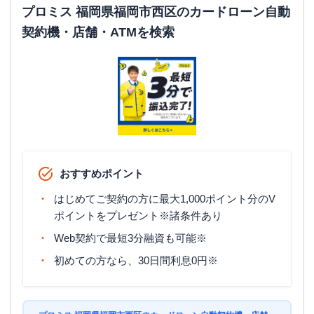
ATM営業時間
土曜
：
24時間
プロミス 福岡県福岡市西区のカードローン自動
日祝
：
24時間
契約機・店舗・ATMを検索
ATM
〇
駐車場
〇
福岡県福岡市西区今宿二丁目５番４号
住所
エム・スクエア２Ｆ
おすすめポイント
はじめてご契約の方に最大1,000ポイント分のV
ポイントをプレゼント※諸条件あり
Web契約で最短3分融資も可能※
初めての方なら、30日間利息0円※