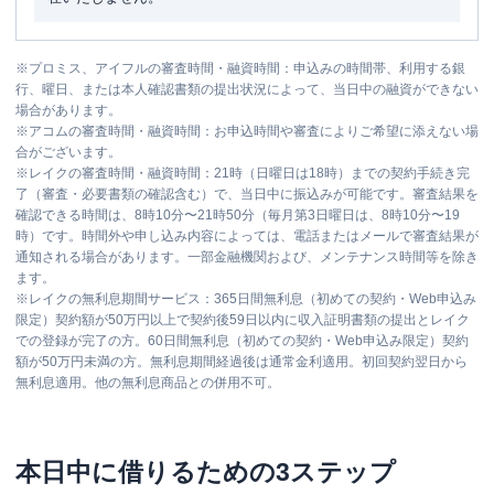
※
プロミス、アイフルの審査時間・融資時間：申込みの時間帯、利用する銀
行、曜日、または本人確認書類の提出状況によって、当日中の融資ができない
場合があります。
※
アコムの審査時間・融資時間：お申込時間や審査によりご希望に添えない場
合がございます。
※
レイクの審査時間・融資時間：21時（日曜日は18時）までの契約手続き完
了（審査・必要書類の確認含む）で、当日中に振込みが可能です。審査結果を
確認できる時間は、8時10分〜21時50分（毎月第3日曜日は、8時10分〜19
時）です。時間外や申し込み内容によっては、電話またはメールで審査結果が
通知される場合があります。一部金融機関および、メンテナンス時間等を除き
ます。
※
レイクの無利息期間サービス：365日間無利息（初めての契約・Web申込み
限定）契約額が50万円以上で契約後59日以内に収入証明書類の提出とレイク
での登録が完了の方。60日間無利息（初めての契約・Web申込み限定）契約
額が50万円未満の方。無利息期間経過後は通常金利適用。初回契約翌日から
無利息適用。他の無利息商品との併用不可。
本日中に借りるための3ステップ