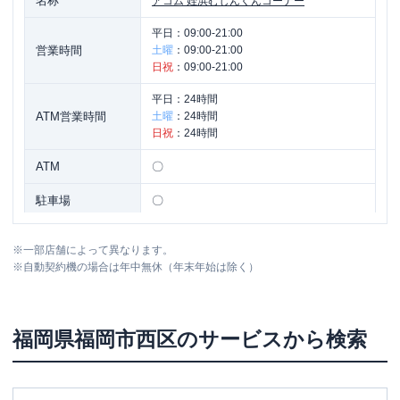
名称
アコム
姪浜むじんくんコーナー
平日：
09:00-21:00
営業時間
土曜
：
09:00-21:00
日祝
：
09:00-21:00
平日：
24時間
ATM営業時間
土曜
：
24時間
日祝
：
24時間
ATM
〇
駐車場
〇
住所
福岡県福岡市西区内浜１丁目８-５
※
一部店舗によって異なります。
※
自動契約機の場合は年中無休（年末年始は除く）
名称
アコム
２０２号今宿むじんくんコーナー
平日：
09:00-21:00
福岡県
福岡市西区
のサービスから検索
営業時間
土曜
：
09:00-21:00
日祝
：
09:00-21:00
平日：
24時間