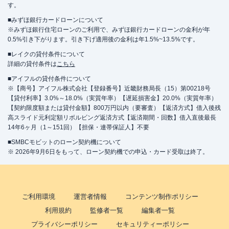
す。
■みずほ銀行カードローンについて
※みずほ銀行住宅ローンのご利用で、みずほ銀行カードローンの金利が年
0.5%引き下がります。引き下げ適用後の金利は年1.5%~13.5%です。
■レイクの貸付条件について
詳細の貸付条件は
こちら
■アイフルの貸付条件について
※【商号】アイフル株式会社【登録番号】近畿財務局長（15）第00218号
【貸付利率】3.0%～18.0%（実質年率）【遅延損害金】20.0%（実質年率）
【契約限度額または貸付金額】800万円以内（要審査）【返済方式】借入後残
高スライド元利定額リボルビング返済方式【返済期間・回数】借入直後最長
14年6ヶ月（1～151回）【担保・連帯保証人】不要
■SMBCモビットのローン契約機について
※ 2026年9月6日をもって、ローン契約機での申込・カード受取は終了。
ご利用環境
運営者情報
コンテンツ制作ポリシー
利用規約
監修者一覧
編集者一覧
プライバシーポリシー
セキュリティーポリシー