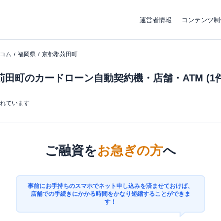
運営者情報
コンテンツ制
コム
福岡県
京都郡苅田町
田町のカードローン自動契約機・店舗・ATM (1件
まれています
ご融資を
お急ぎの方
へ
事前にお手持ちのスマホでネット申し込みを済ませておけば、
店舗での手続きにかかる時間をかなり短縮することができま
す！