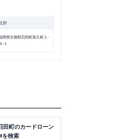
住所
福岡県京都郡苅田町富久町１-
４-１
苅田町のカードローン
Mを検索