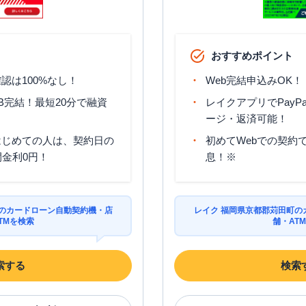
おすすめポイント
認は100%なし！
Web完結申込みOK！
B完結！最短20分で融資
レイクアプリでPayP
ージ・返済可能！
はじめての人は、契約日の
初めてWebでの契約で
間金利0円！
息！※
町のカードローン自動契約機・店
レイク 福岡県京都郡苅田町の
TMを検索
舗・AT
索する
検索