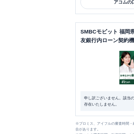
アコム
の
SMBCモビット 福
友銀行内ローン契約
申し訳ございません。該当
存在いたしません。
※
プロミス、アイフルの審査時間・
合があります。