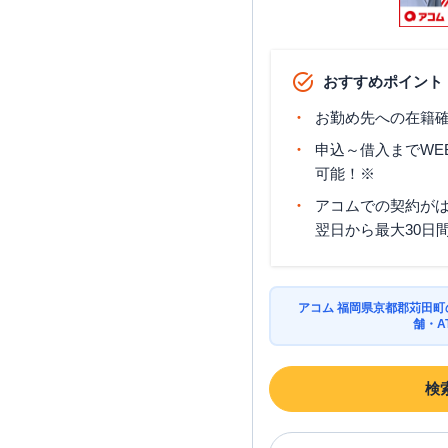
おすすめポイント
お勤め先への在籍確
申込～借入までWE
可能！※
アコムでの契約が
翌日から最大30日
アコム 福岡県京都郡苅田
舗・A
検