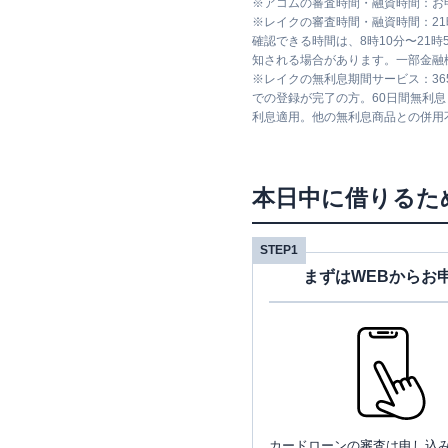
※
アコムの審査時間・融資時間：お
※
レイクの審査時間・融資時間：2
確認できる時間は、8時10分〜21
知される場合があります。一部金融
※
レイクの無利息期間サービス：36
での登録が完了の方。60日間無利
利息適用。他の無利息商品との併用
本日中に借りるた
STEP1
まずはWEBからお
カードローンの審査は申し込