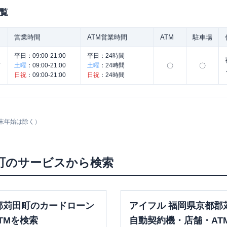
覧
営業時間
ATM営業時間
ATM
駐車場
平日：
09:00-21:00
平日：
24時間
ナ
土曜
：
09:00-21:00
土曜
：
24時間
〇
〇
日祝
：
09:00-21:00
日祝
：
24時間
末年始は除く）
町
のサービスから検索
郡苅田町のカードローン
アイフル 福岡県京都郡
TMを検索
自動契約機・店舗・AT