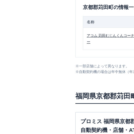
京都郡苅田町
の情報一
名称
アコム
苅田むじんくんコー
ー
※
一部店舗によって異なります。
※
自動契約機の場合は年中無休（年
福岡県
京都郡苅田
プロミス 福岡県京都
自動契約機・店舗・A