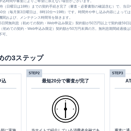
申込時間や審査によりご希望に添えない場合がございます。
1時（日曜日は18時）までの契約手続き完了（審査・必要書類の確認含む）で、当
時50分（毎月第3日曜日は、8時10分〜19時）です。時間外や申し込み内容によっ
機関および、メンテナンス時間等を除きます。
5日間無利息（初めての契約・Web申込み限定）契約額が50万円以上で契約後59
息（初めての契約・Web申込み限定）契約額が50万円未満の方。無利息期間経過後
不可。
めの3ステップ
STEP2
STEP3
申込
最短20分で審査が完了
A
み順に実施
当サイトで紹介している消費者金融であ
審査に通