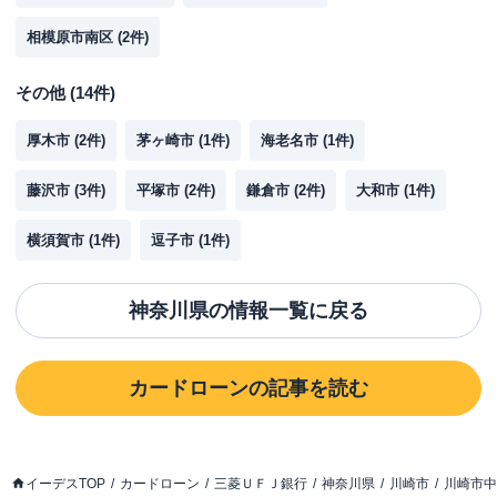
相模原市南区
(
2
件)
その他
(
14
件)
厚木市
(
2
件)
茅ヶ崎市
(
1
件)
海老名市
(
1
件)
藤沢市
(
3
件)
平塚市
(
2
件)
鎌倉市
(
2
件)
大和市
(
1
件)
横須賀市
(
1
件)
逗子市
(
1
件)
神奈川県
の情報一覧に戻る
カードローン
の記事を読む
イーデスTOP
カードローン
三菱ＵＦＪ銀行
神奈川県
川崎市
川崎市中