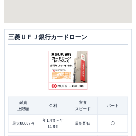
三菱ＵＦＪ銀行カードローン
融資
審査
金利
パート
上限額
スピード
年1.4％～年
最大800万円
最短即日
◯
14.6％