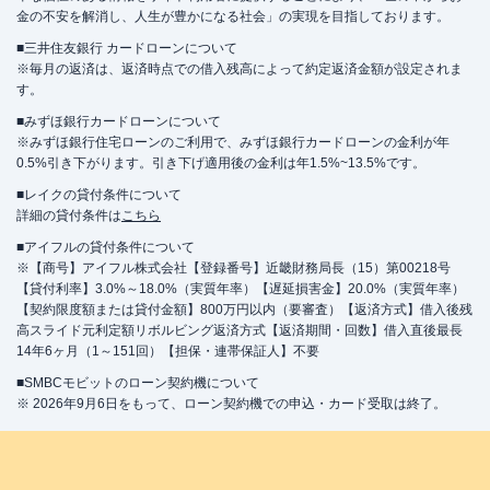
金の不安を解消し、人生が豊かになる社会」の実現を目指しております。
■三井住友銀行 カードローンについて
※毎月の返済は、返済時点での借入残高によって約定返済金額が設定されま
す。
■みずほ銀行カードローンについて
※みずほ銀行住宅ローンのご利用で、みずほ銀行カードローンの金利が年
0.5%引き下がります。引き下げ適用後の金利は年1.5%~13.5%です。
■レイクの貸付条件について
詳細の貸付条件は
こちら
■アイフルの貸付条件について
※【商号】アイフル株式会社【登録番号】近畿財務局長（15）第00218号
【貸付利率】3.0%～18.0%（実質年率）【遅延損害金】20.0%（実質年率）
【契約限度額または貸付金額】800万円以内（要審査）【返済方式】借入後残
高スライド元利定額リボルビング返済方式【返済期間・回数】借入直後最長
14年6ヶ月（1～151回）【担保・連帯保証人】不要
■SMBCモビットのローン契約機について
※ 2026年9月6日をもって、ローン契約機での申込・カード受取は終了。