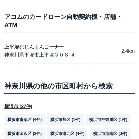
アコム
のカードローン自動契約機・店舗・
ATM
上平塚むじんくんコーナー
2.4km
神奈川県平塚市上平塚３０８-４
神奈川県
の他の市区町村から検索
横浜市
(
27
件)
横浜市青葉区
(
4
件)
横浜市旭区
(
1
件)
横浜市神奈川区
(
1
件)
横浜市金沢区
(
2
件)
横浜市港北区
(
4
件)
横浜市港南区
(
3
件)