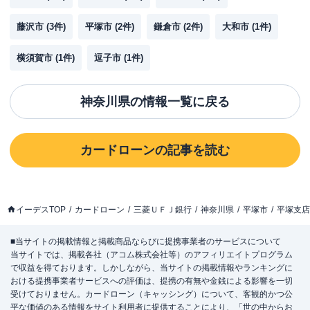
藤沢市
(
3
件)
平塚市
(
2
件)
鎌倉市
(
2
件)
大和市
(
1
件)
横須賀市
(
1
件)
逗子市
(
1
件)
神奈川県
の情報一覧に戻る
カードローン
の記事を読む
イーデスTOP
カードローン
三菱ＵＦＪ銀行
神奈川県
平塚市
平塚支店
■当サイトの掲載情報と掲載商品ならびに提携事業者のサービスについて
当サイトでは、掲載各社（アコム株式会社等）のアフィリエイトプログラム
で収益を得ております。しかしながら、当サイトの掲載情報やランキングに
おける提携事業者サービスへの評価は、提携の有無や金銭による影響を一切
受けておりません。カードローン（キャッシング）について、客観的かつ公
平な価値のある情報をサイト利用者に提供することにより、「世の中からお