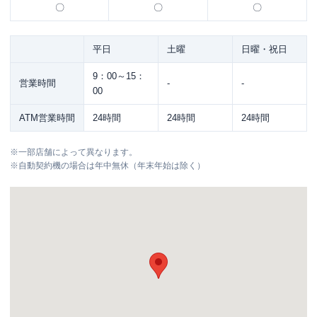
〇
〇
〇
平日
土曜
日曜・祝日
9：00～15：
営業時間
-
-
00
ATM営業時間
24時間
24時間
24時間
※
一部店舗によって異なります。
※
自動契約機の場合は年中無休（年末年始は除く）