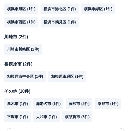
横浜市旭区
(
1
件)
横浜市港北区
(
1
件)
横浜市緑区
(
1
件)
横浜市西区
(
1
件)
横浜市鶴見区
(
1
件)
川崎市
(
2
件)
川崎市川崎区
(
2
件)
相模原市
(
2
件)
相模原市中央区
(
1
件)
相模原市緑区
(
1
件)
その他
(
10
件)
厚木市
(
1
件)
海老名市
(
1
件)
藤沢市
(
2
件)
秦野市
(
1
件)
平塚市
(
1
件)
大和市
(
1
件)
横須賀市
(
3
件)