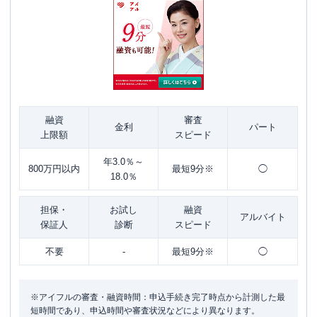
融資
審査
金利
パート
上限額
スピード
年3.0％～
800万円以内
最短9分※
◯
18.0％
担保・
お試し
融資
アルバイト
保証人
診断
スピード
不要
-
最短9分※
◯
※アイフルの審査・融資時間：申込手続き完了時点から計測した最
短時間であり、申込時間や審査状況などにより異なります。