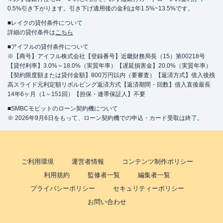
0.5%引き下がります。引き下げ適用後の金利は年1.5%~13.5%です。
■レイクの貸付条件について
詳細の貸付条件は
こちら
■アイフルの貸付条件について
※【商号】アイフル株式会社【登録番号】近畿財務局長（15）第00218号
【貸付利率】3.0%～18.0%（実質年率）【遅延損害金】20.0%（実質年率）
【契約限度額または貸付金額】800万円以内（要審査）【返済方式】借入後残
高スライド元利定額リボルビング返済方式【返済期間・回数】借入直後最長
14年6ヶ月（1～151回）【担保・連帯保証人】不要
■SMBCモビットのローン契約機について
※ 2026年9月6日をもって、ローン契約機での申込・カード受取は終了。
ご利用環境
運営者情報
コンテンツ制作ポリシー
利用規約
監修者一覧
編集者一覧
プライバシーポリシー
セキュリティーポリシー
お問い合わせ