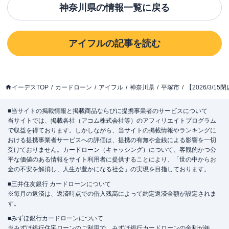
神奈川県
の情報一覧に戻る
アイフル
の記事を読む
イーデスTOP
カードローン
アイフル
神奈川県
平塚市
【2026/3/
■当サイトの掲載情報と掲載商品ならびに提携事業者のサービスについて
当サイトでは、掲載各社（アコム株式会社等）のアフィリエイトプログラム
で収益を得ております。しかしながら、当サイトの掲載情報やランキングに
おける提携事業者サービスへの評価は、提携の有無や金銭による影響を一切
受けておりません。カードローン（キャッシング）について、客観的かつ公
平な価値のある情報をサイト利用者に提供することにより、「世の中からお
金の不安を解消し、人生が豊かになる社会」の実現を目指しております。
■三井住友銀行 カードローンについて
※毎月の返済は、返済時点での借入残高によって約定返済金額が設定されま
す。
■みずほ銀行カードローンについて
※みずほ銀行住宅ローンのご利用で、みずほ銀行カードローンの金利が年