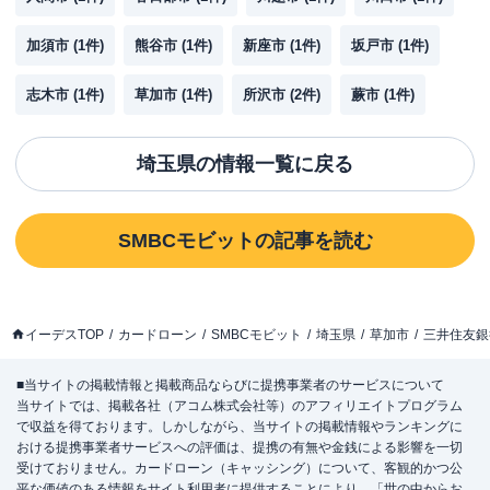
加須市
(
1
件)
熊谷市
(
1
件)
新座市
(
1
件)
坂戸市
(
1
件)
志木市
(
1
件)
草加市
(
1
件)
所沢市
(
2
件)
蕨市
(
1
件)
埼玉県
の情報一覧に戻る
SMBCモビット
の記事を読む
イーデスTOP
カードローン
SMBCモビット
埼玉県
草加市
三井住友銀
■当サイトの掲載情報と掲載商品ならびに提携事業者のサービスについて
当サイトでは、掲載各社（アコム株式会社等）のアフィリエイトプログラム
で収益を得ております。しかしながら、当サイトの掲載情報やランキングに
おける提携事業者サービスへの評価は、提携の有無や金銭による影響を一切
受けておりません。カードローン（キャッシング）について、客観的かつ公
平な価値のある情報をサイト利用者に提供することにより、「世の中からお