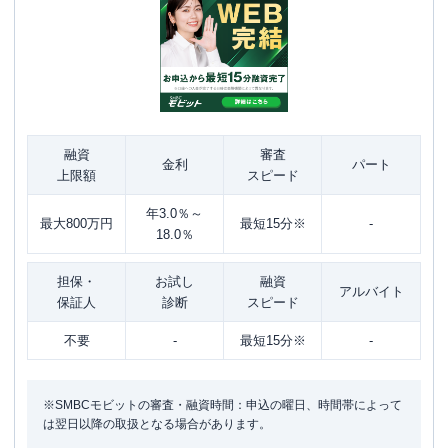
融資
審査
金利
パート
上限額
スピード
年3.0％～
最大800万円
最短15分※
-
18.0％
担保・
お試し
融資
アルバイト
保証人
診断
スピード
不要
-
最短15分※
-
※SMBCモビットの審査・融資時間：申込の曜日、時間帯によって
は翌日以降の取扱となる場合があります。