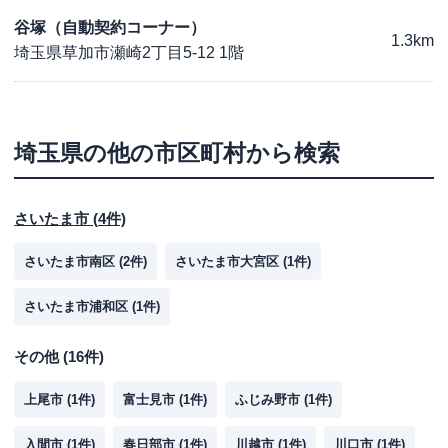
谷塚（自動契約コーナー）
1.3km
埼玉県草加市瀬崎2丁目5-12 1階
埼玉県
の他の市区町村から検索
さいたま市
(
4
件)
さいたま市南区
(
2
件)
さいたま市大宮区
(
1
件)
さいたま市浦和区
(
1
件)
その他
(
16
件)
上尾市
(
1
件)
富士見市
(
1
件)
ふじみ野市
(
1
件)
入間市
(
1
件)
春日部市
(
1
件)
川越市
(
1
件)
川口市
(
1
件)