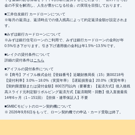
金の不安を解消し、人生が豊かになる社会」の実現を目指しております。
■三井住友銀行 カードローンについて
※毎月の返済は、返済時点での借入残高によって約定返済金額が設定されま
す。
■みずほ銀行カードローンについて
※みずほ銀行住宅ローンのご利用で、みずほ銀行カードローンの金利が年
0.5%引き下がります。引き下げ適用後の金利は年1.5%~13.5%です。
■レイクの貸付条件について
詳細の貸付条件は
こちら
■アイフルの貸付条件について
※【商号】アイフル株式会社【登録番号】近畿財務局長（15）第00218号
【貸付利率】3.0%～18.0%（実質年率）【遅延損害金】20.0%（実質年率）
【契約限度額または貸付金額】800万円以内（要審査）【返済方式】借入後残
高スライド元利定額リボルビング返済方式【返済期間・回数】借入直後最長
14年6ヶ月（1～151回）【担保・連帯保証人】不要
■SMBCモビットのローン契約機について
※ 2026年9月6日をもって、ローン契約機での申込・カード受取は終了。