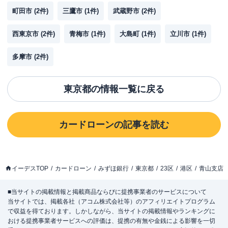
町田市
(
2
件)
三鷹市
(
1
件)
武蔵野市
(
2
件)
西東京市
(
2
件)
青梅市
(
1
件)
大島町
(
1
件)
立川市
(
1
件)
多摩市
(
2
件)
東京都
の情報一覧に戻る
カードローン
の記事を読む
イーデスTOP
カードローン
みずほ銀行
東京都
23区
港区
青山支店
■当サイトの掲載情報と掲載商品ならびに提携事業者のサービスについて
当サイトでは、掲載各社（アコム株式会社等）のアフィリエイトプログラム
で収益を得ております。しかしながら、当サイトの掲載情報やランキングに
おける提携事業者サービスへの評価は、提携の有無や金銭による影響を一切