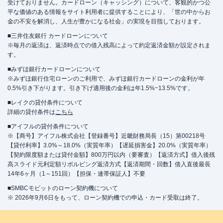
受けておりません。カードローン（キャッシング）について、客観的かつ公
平な価値のある情報をサイト利用者に提供することにより、「世の中からお
金の不安を解消し、人生が豊かになる社会」の実現を目指しております。
■三井住友銀行 カードローンについて
※毎月の返済は、返済時点での借入残高によって約定返済金額が設定されま
す。
■みずほ銀行カードローンについて
※みずほ銀行住宅ローンのご利用で、みずほ銀行カードローンの金利が年
0.5%引き下がります。引き下げ適用後の金利は年1.5%~13.5%です。
■レイクの貸付条件について
詳細の貸付条件は
こちら
■アイフルの貸付条件について
※【商号】アイフル株式会社【登録番号】近畿財務局長（15）第00218号
【貸付利率】3.0%～18.0%（実質年率）【遅延損害金】20.0%（実質年率）
【契約限度額または貸付金額】800万円以内（要審査）【返済方式】借入後残
高スライド元利定額リボルビング返済方式【返済期間・回数】借入直後最長
14年6ヶ月（1～151回）【担保・連帯保証人】不要
■SMBCモビットのローン契約機について
※ 2026年9月6日をもって、ローン契約機での申込・カード受取は終了。