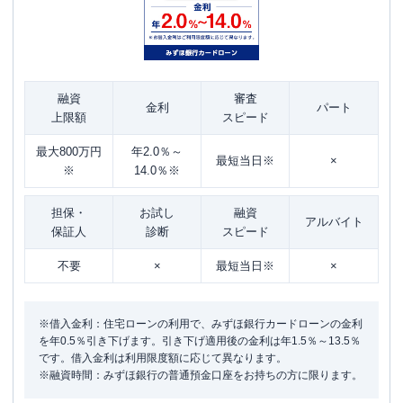
融資
審査
金利
パート
上限額
スピード
最大800万円
年2.0％～
最短当日※
×
※
14.0％※
担保・
お試し
融資
アルバイト
保証人
診断
スピード
不要
×
最短当日※
×
※借入金利：住宅ローンの利用で、みずほ銀行カードローンの金利
を年0.5％引き下げます。引き下げ適用後の金利は年1.5％～13.5％
です。借入金利は利用限度額に応じて異なります。
※融資時間：みずほ銀行の普通預金口座をお持ちの方に限ります。