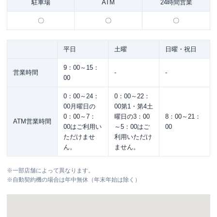
駐車場
ATM
24時間営業
〇
〇
〇
平日
土曜
日曜・祝日
9：00～15：
営業時間
-
-
00
0：00～24：
0：00～22：
00月曜日の
00第1・第4土
0：00～7：
曜日の3：00
8：00～21：
ATM営業時間
00はご利用い
～5：00はご
00
ただけませ
利用いただけ
ん。
ません。
※
一部店舗によって異なります。
※
自動契約機の場合は年中無休（年末年始は除く）