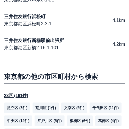
三井住友銀行浜松町
4.1km
東京都港区浜松町2-3-1
三井住友銀行新橋駅前出張所
4.2km
東京都港区新橋2-16-1-101
東京都
の他の市区町村から検索
23区
(
161
件)
足立区
(
3
件)
荒川区
(
1
件)
文京区
(
5
件)
千代田区
(
11
件)
中央区
(
12
件)
江戸川区
(
5
件)
板橋区
(
6
件)
葛飾区
(
4
件)