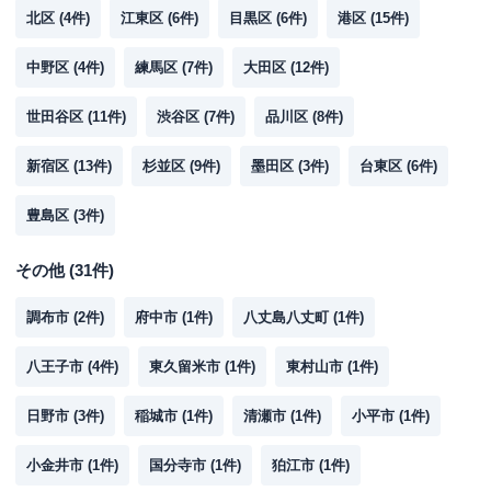
北区
(
4
件)
江東区
(
6
件)
目黒区
(
6
件)
港区
(
15
件)
中野区
(
4
件)
練馬区
(
7
件)
大田区
(
12
件)
世田谷区
(
11
件)
渋谷区
(
7
件)
品川区
(
8
件)
新宿区
(
13
件)
杉並区
(
9
件)
墨田区
(
3
件)
台東区
(
6
件)
豊島区
(
3
件)
その他
(
31
件)
調布市
(
2
件)
府中市
(
1
件)
八丈島八丈町
(
1
件)
八王子市
(
4
件)
東久留米市
(
1
件)
東村山市
(
1
件)
日野市
(
3
件)
稲城市
(
1
件)
清瀬市
(
1
件)
小平市
(
1
件)
小金井市
(
1
件)
国分寺市
(
1
件)
狛江市
(
1
件)