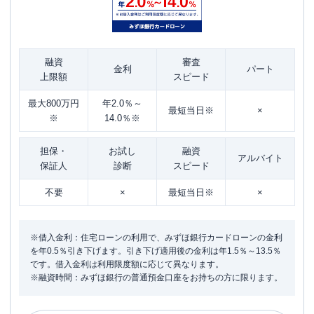
融資
審査
金利
パート
上限額
スピード
最大800万円
年2.0％～
最短当日※
×
※
14.0％※
担保・
お試し
融資
アルバイト
保証人
診断
スピード
不要
×
最短当日※
×
※借入金利：住宅ローンの利用で、みずほ銀行カードローンの金利
を年0.5％引き下げます。引き下げ適用後の金利は年1.5％～13.5％
です。借入金利は利用限度額に応じて異なります。
※融資時間：みずほ銀行の普通預金口座をお持ちの方に限ります。