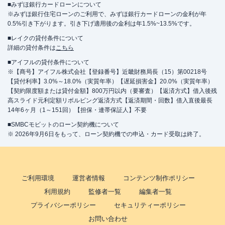
■みずほ銀行カードローンについて
※みずほ銀行住宅ローンのご利用で、みずほ銀行カードローンの金利が年
0.5%引き下がります。引き下げ適用後の金利は年1.5%~13.5%です。
■レイクの貸付条件について
詳細の貸付条件は
こちら
■アイフルの貸付条件について
※【商号】アイフル株式会社【登録番号】近畿財務局長（15）第00218号
【貸付利率】3.0%～18.0%（実質年率）【遅延損害金】20.0%（実質年率）
【契約限度額または貸付金額】800万円以内（要審査）【返済方式】借入後残
高スライド元利定額リボルビング返済方式【返済期間・回数】借入直後最長
14年6ヶ月（1～151回）【担保・連帯保証人】不要
■SMBCモビットのローン契約機について
※ 2026年9月6日をもって、ローン契約機での申込・カード受取は終了。
ご利用環境
運営者情報
コンテンツ制作ポリシー
利用規約
監修者一覧
編集者一覧
プライバシーポリシー
セキュリティーポリシー
お問い合わせ