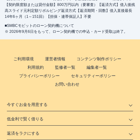
【契約限度額または貸付金額】800万円以内（要審査）【返済方式】借入後残
高スライド元利定額リボルビング返済方式【返済期間・回数】借入直後最長
14年6ヶ月（1～151回）【担保・連帯保証人】不要
■SMBCモビットのローン契約機について
※ 2026年9月6日をもって、ローン契約機での申込・カード受取は終了。
ご利用環境
運営者情報
コンテンツ制作ポリシー
利用規約
監修者一覧
編集者一覧
プライバシーポリシー
セキュリティーポリシー
お問い合わせ
今すぐお金を用意する
低金利で賢く借りる
返済をラクにする