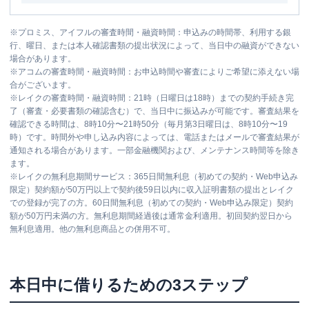
※
プロミス、アイフルの審査時間・融資時間：申込みの時間帯、利用する銀
行、曜日、または本人確認書類の提出状況によって、当日中の融資ができない
場合があります。
※
アコムの審査時間・融資時間：お申込時間や審査によりご希望に添えない場
合がございます。
※
レイクの審査時間・融資時間：21時（日曜日は18時）までの契約手続き完
了（審査・必要書類の確認含む）で、当日中に振込みが可能です。審査結果を
確認できる時間は、8時10分〜21時50分（毎月第3日曜日は、8時10分〜19
時）です。時間外や申し込み内容によっては、電話またはメールで審査結果が
通知される場合があります。一部金融機関および、メンテナンス時間等を除き
ます。
※
レイクの無利息期間サービス：365日間無利息（初めての契約・Web申込み
限定）契約額が50万円以上で契約後59日以内に収入証明書類の提出とレイク
での登録が完了の方。60日間無利息（初めての契約・Web申込み限定）契約
額が50万円未満の方。無利息期間経過後は通常金利適用。初回契約翌日から
無利息適用。他の無利息商品との併用不可。
本日中に借りるための3ステップ