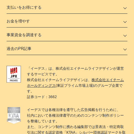
支払いをお得にする
お金を増やす
事業資金を調達する
過去のPR記事
「
イーデス
」は、
株式会社エイチームライフデザイン
が運営
するサービスです。
株式会社エイチームライフデザイン
は、
株式会社エイチーム
ホールディングス
(東証プライム市場上場)のグループ企業で
す。
証券コード：3662
イーデス
では各種法律を遵守した広告掲載を行うために、
社内において各種法律遵守のためのコンテンツ制作ポリシー
を整備しています。
また、コンテンツ制作に携わる編集部では景表法・特定商取
引法に関する
認定資格「KTAA」
シルバー団体認証マークを取