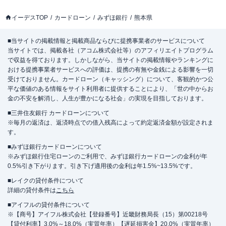
イーデスTOP
カードローン
みずほ銀行
熊本県
■当サイトの掲載情報と掲載商品ならびに提携事業者のサービスについて
当サイトでは、掲載各社（アコム株式会社等）のアフィリエイトプログラム
で収益を得ております。しかしながら、当サイトの掲載情報やランキングに
おける提携事業者サービスへの評価は、提携の有無や金銭による影響を一切
受けておりません。カードローン（キャッシング）について、客観的かつ公
平な価値のある情報をサイト利用者に提供することにより、「世の中からお
金の不安を解消し、人生が豊かになる社会」の実現を目指しております。
■三井住友銀行 カードローンについて
※毎月の返済は、返済時点での借入残高によって約定返済金額が設定されま
す。
■みずほ銀行カードローンについて
※みずほ銀行住宅ローンのご利用で、みずほ銀行カードローンの金利が年
0.5%引き下がります。引き下げ適用後の金利は年1.5%~13.5%です。
■レイクの貸付条件について
詳細の貸付条件は
こちら
■アイフルの貸付条件について
※【商号】アイフル株式会社【登録番号】近畿財務局長（15）第00218号
【貸付利率】3.0%～18.0%（実質年率）【遅延損害金】20.0%（実質年率）