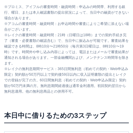
※
プロミス、アイフルの審査時間・融資時間：申込みの時間帯、利用する銀
行、曜日、または本人確認書類の提出状況によって、当日中の融資ができない
場合があります。
※
アコムの審査時間・融資時間：お申込時間や審査によりご希望に添えない場
合がございます。
※
レイクの審査時間・融資時間：21時（日曜日は18時）までの契約手続き完
了（審査・必要書類の確認含む）で、当日中に振込みが可能です。審査結果を
確認できる時間は、8時10分〜21時50分（毎月第3日曜日は、8時10分〜19
時）です。時間外や申し込み内容によっては、電話またはメールで審査結果が
通知される場合があります。一部金融機関および、メンテナンス時間等を除き
ます。
※
レイクの無利息期間サービス：365日間無利息（初めての契約・Web申込み
限定）契約額が50万円以上で契約後59日以内に収入証明書類の提出とレイク
での登録が完了の方。60日間無利息（初めての契約・Web申込み限定）契約
額が50万円未満の方。無利息期間経過後は通常金利適用。初回契約翌日から
無利息適用。他の無利息商品との併用不可。
本日中に借りるための3ステップ