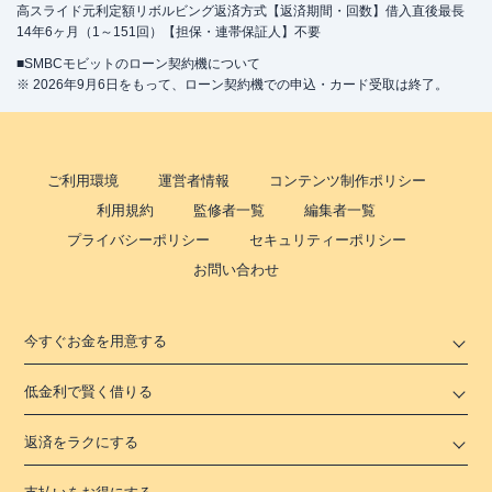
高スライド元利定額リボルビング返済方式【返済期間・回数】借入直後最長
14年6ヶ月（1～151回）【担保・連帯保証人】不要
■SMBCモビットのローン契約機について
※ 2026年9月6日をもって、ローン契約機での申込・カード受取は終了。
ご利用環境
運営者情報
コンテンツ制作ポリシー
利用規約
監修者一覧
編集者一覧
プライバシーポリシー
セキュリティーポリシー
お問い合わせ
今すぐお金を用意する
低金利で賢く借りる
返済をラクにする