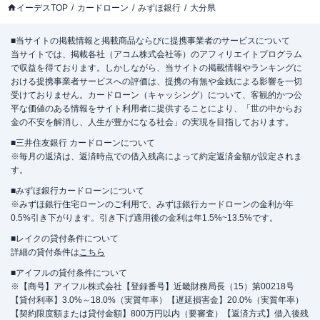
イーデスTOP
カードローン
みずほ銀行
大分県
■当サイトの掲載情報と掲載商品ならびに提携事業者のサービスについて
当サイトでは、掲載各社（アコム株式会社等）のアフィリエイトプログラム
で収益を得ております。しかしながら、当サイトの掲載情報やランキングに
おける提携事業者サービスへの評価は、提携の有無や金銭による影響を一切
受けておりません。カードローン（キャッシング）について、客観的かつ公
平な価値のある情報をサイト利用者に提供することにより、「世の中からお
金の不安を解消し、人生が豊かになる社会」の実現を目指しております。
■三井住友銀行 カードローンについて
※毎月の返済は、返済時点での借入残高によって約定返済金額が設定されま
す。
■みずほ銀行カードローンについて
※みずほ銀行住宅ローンのご利用で、みずほ銀行カードローンの金利が年
0.5%引き下がります。引き下げ適用後の金利は年1.5%~13.5%です。
■レイクの貸付条件について
詳細の貸付条件は
こちら
■アイフルの貸付条件について
※【商号】アイフル株式会社【登録番号】近畿財務局長（15）第00218号
【貸付利率】3.0%～18.0%（実質年率）【遅延損害金】20.0%（実質年率）
【契約限度額または貸付金額】800万円以内（要審査）【返済方式】借入後残