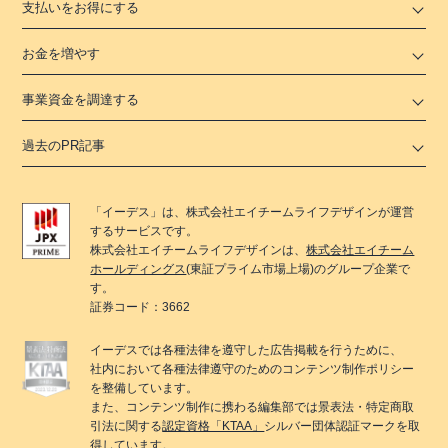
支払いをお得にする
お金を増やす
事業資金を調達する
過去のPR記事
「
イーデス
」は、
株式会社エイチームライフデザイン
が運営
するサービスです。
株式会社エイチームライフデザイン
は、
株式会社エイチーム
ホールディングス
(東証プライム市場上場)のグループ企業で
す。
証券コード：3662
イーデス
では各種法律を遵守した広告掲載を行うために、
社内において各種法律遵守のためのコンテンツ制作ポリシー
を整備しています。
また、コンテンツ制作に携わる編集部では景表法・特定商取
引法に関する
認定資格「KTAA」
シルバー団体認証マークを取
得しています。