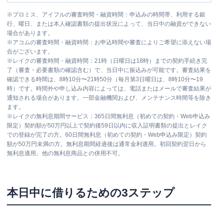
※
プロミス、アイフルの審査時間・融資時間：申込みの時間帯、利用する銀
行、曜日、または本人確認書類の提出状況によって、当日中の融資ができない
場合があります。
※
アコムの審査時間・融資時間：お申込時間や審査によりご希望に添えない場
合がございます。
※
レイクの審査時間・融資時間：21時（日曜日は18時）までの契約手続き完
了（審査・必要書類の確認含む）で、当日中に振込みが可能です。審査結果を
確認できる時間は、8時10分〜21時50分（毎月第3日曜日は、8時10分〜19
時）です。時間外や申し込み内容によっては、電話またはメールで審査結果が
通知される場合があります。一部金融機関および、メンテナンス時間等を除き
ます。
※
レイクの無利息期間サービス：365日間無利息（初めての契約・Web申込み
限定）契約額が50万円以上で契約後59日以内に収入証明書類の提出とレイク
での登録が完了の方。60日間無利息（初めての契約・Web申込み限定）契約
額が50万円未満の方。無利息期間経過後は通常金利適用。初回契約翌日から
無利息適用。他の無利息商品との併用不可。
本日中に借りるための3ステップ