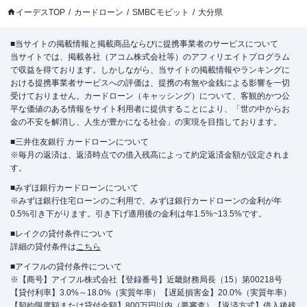
イーデスTOP
カードローン
SMBCモビット
大分県
■当サイトの掲載情報と掲載商品ならびに提携事業者のサービスについて
当サイトでは、掲載各社（アコム株式会社等）のアフィリエイトプログラム
で収益を得ております。しかしながら、当サイトの掲載情報やランキングに
おける提携事業者サービスへの評価は、提携の有無や金銭による影響を一切
受けておりません。カードローン（キャッシング）について、客観的かつ公
平な価値のある情報をサイト利用者に提供することにより、「世の中からお
金の不安を解消し、人生が豊かになる社会」の実現を目指しております。
■三井住友銀行 カードローンについて
※毎月の返済は、返済時点での借入残高によって約定返済金額が設定されま
す。
■みずほ銀行カードローンについて
※みずほ銀行住宅ローンのご利用で、みずほ銀行カードローンの金利が年
0.5%引き下がります。引き下げ適用後の金利は年1.5%~13.5%です。
■レイクの貸付条件について
詳細の貸付条件は
こちら
■アイフルの貸付条件について
※【商号】アイフル株式会社【登録番号】近畿財務局長（15）第00218号
【貸付利率】3.0%～18.0%（実質年率）【遅延損害金】20.0%（実質年率）
【契約限度額または貸付金額】800万円以内（要審査）【返済方式】借入後残