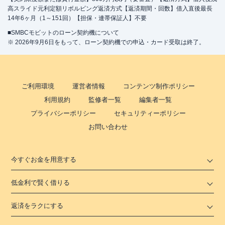
高スライド元利定額リボルビング返済方式【返済期間・回数】借入直後最長
14年6ヶ月（1～151回）【担保・連帯保証人】不要
■SMBCモビットのローン契約機について
※ 2026年9月6日をもって、ローン契約機での申込・カード受取は終了。
ご利用環境
運営者情報
コンテンツ制作ポリシー
利用規約
監修者一覧
編集者一覧
プライバシーポリシー
セキュリティーポリシー
お問い合わせ
今すぐお金を用意する
低金利で賢く借りる
返済をラクにする