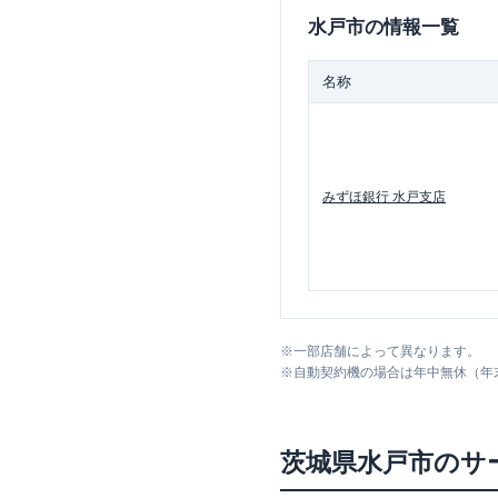
水戸市
の情報一覧
名称
みずほ銀行
水戸支店
※
一部店舗によって異なります。
※
自動契約機の場合は年中無休（年
茨城県
水戸市
のサ