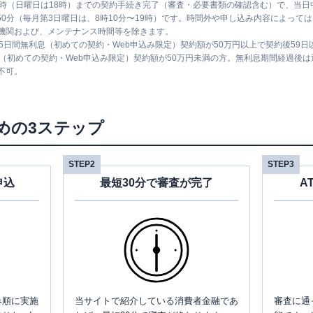
1時（日曜日は18時）までの契約手続き完了（審査・必要書類の確認含む）で、当
時50分（毎月第3日曜日は、8時10分〜19時）です。時間外や申し込み内容によっ
機関および、メンテナンス時間等を除きます。
5日間無利息（初めての契約・Web申込み限定）契約額が50万円以上で契約後59
息（初めての契約・Web申込み限定）契約額が50万円未満の方。無利息期間経過後
不可。
めの3ステップ
STEP2
STEP3
申込
最短30分で審査が完了
A
み順に実施
当サイトで紹介している消費者金融であ
審査に通