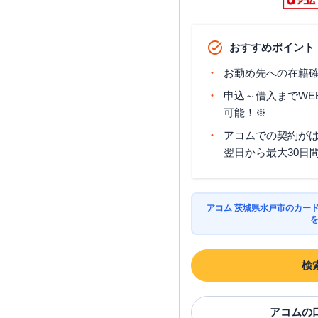
おすすめポイント
お勤め先への在籍確
申込～借入までWE
可能！※
アコムでの契約が
翌日から最大30日
アコム 茨城県水戸市のカー
検
アコム
の