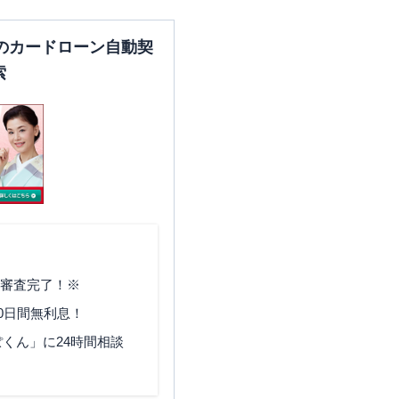
のカードローン自動契
索
で審査完了！※
0日間無利息！
くん」に24時間相談