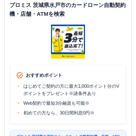
プロミス 茨城県水戸市のカードローン自動契約
平日：
24時間
機・店舗・ATMを検索
ATM営業時間
土曜
：
24時間
日祝
：
24時間
ATM
〇
駐車場
〇
住所
茨城県水戸市河和田３-２３１９-５
おすすめポイント
はじめてご契約の方に最大1,000ポイント分のV
ポイントをプレゼント※諸条件あり
Web契約で最短3分融資も可能※
初めての方なら、30日間利息0円※