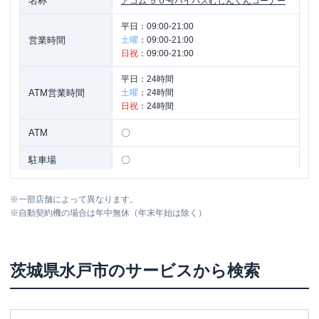
名称
アコム
５０号バイパスむじんくんコーナー
平日：
09:00-21:00
営業時間
土曜
：
09:00-21:00
日祝
：
09:00-21:00
平日：
24時間
ATM営業時間
土曜
：
24時間
日祝
：
24時間
ATM
〇
駐車場
〇
茨城県水戸市笠原町１１９１-２ 斉藤ビ
住所
※
一部店舗によって異なります。
ル１Ｆ
※
自動契約機の場合は年中無休（年末年始は除く）
アコム
５０号バイパス河和田むじんくんコ
名称
ーナー
茨城県
水戸市
のサービスから検索
平日：
09:00-21:00
営業時間
土曜
：
09:00-21:00
日祝
：
09:00-21:00