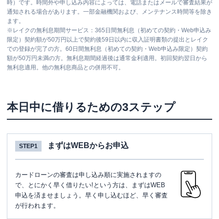
時）です。時間外や申し込み内容によっては、電話またはメールで審査結果が
通知される場合があります。一部金融機関および、メンテナンス時間等を除き
ます。
※
レイクの無利息期間サービス：365日間無利息（初めての契約・Web申込み
限定）契約額が50万円以上で契約後59日以内に収入証明書類の提出とレイク
での登録が完了の方。60日間無利息（初めての契約・Web申込み限定）契約
額が50万円未満の方。無利息期間経過後は通常金利適用。初回契約翌日から
無利息適用。他の無利息商品との併用不可。
本日中に借りるための3ステップ
まずはWEBからお申込
STEP1
カードローンの審査は申し込み順に実施されますの
で、とにかく早く借りたい!という方は、まずはWEB
申込を済ませましょう。早く申し込むほど、早く審査
が行われます。