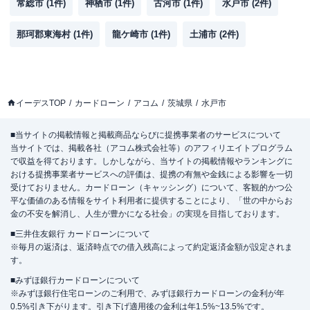
常総市
(
1
件)
神栖市
(
1
件)
古河市
(
1
件)
水戸市
(
2
件)
那珂郡東海村
(
1
件)
龍ケ崎市
(
1
件)
土浦市
(
2
件)
イーデスTOP
カードローン
アコム
茨城県
水戸市
■当サイトの掲載情報と掲載商品ならびに提携事業者のサービスについて
当サイトでは、掲載各社（アコム株式会社等）のアフィリエイトプログラム
で収益を得ております。しかしながら、当サイトの掲載情報やランキングに
おける提携事業者サービスへの評価は、提携の有無や金銭による影響を一切
受けておりません。カードローン（キャッシング）について、客観的かつ公
平な価値のある情報をサイト利用者に提供することにより、「世の中からお
金の不安を解消し、人生が豊かになる社会」の実現を目指しております。
■三井住友銀行 カードローンについて
※毎月の返済は、返済時点での借入残高によって約定返済金額が設定されま
す。
■みずほ銀行カードローンについて
※みずほ銀行住宅ローンのご利用で、みずほ銀行カードローンの金利が年
0.5%引き下がります。引き下げ適用後の金利は年1.5%~13.5%です。