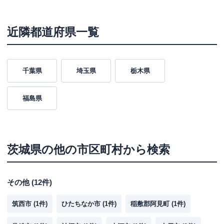
近隣都道府県一覧
千葉県
埼玉県
栃木県
福島県
茨城県
の他の市区町村から検索
その他
(
12
件)
筑西市
(
1
件)
ひたちなか市
(
1
件)
稲敷郡阿見町
(
1
件)