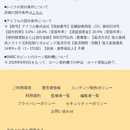
■レイクの貸付条件について
詳細の貸付条件は
こちら
■アイフルの貸付条件について
※【商号】アイフル株式会社【登録番号】近畿財務局長（15）第00218号
【貸付利率】3.0%～18.0%（実質年率）【遅延損害金】20.0%（実質年率）
【契約限度額または貸付金額】800万円以内（要審査）【返済方式】借入後残
高スライド元利定額リボルビング返済方式【返済期間・回数】借入直後最長
14年6ヶ月（1～151回）【担保・連帯保証人】不要
■SMBCモビットのローン契約機について
※ 2026年9月6日をもって、ローン契約機での申込・カード受取は終了。
ご利用環境
運営者情報
コンテンツ制作ポリシー
利用規約
監修者一覧
編集者一覧
プライバシーポリシー
セキュリティーポリシー
お問い合わせ