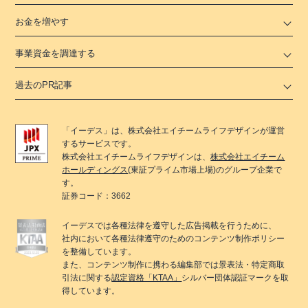
お金を増やす
事業資金を調達する
過去のPR記事
「
イーデス
」は、
株式会社エイチームライフデザイン
が運営
するサービスです。
株式会社エイチームライフデザイン
は、
株式会社エイチーム
ホールディングス
(東証プライム市場上場)のグループ企業で
す。
証券コード：3662
イーデス
では各種法律を遵守した広告掲載を行うために、
社内において各種法律遵守のためのコンテンツ制作ポリシー
を整備しています。
また、コンテンツ制作に携わる編集部では景表法・特定商取
引法に関する
認定資格「KTAA」
シルバー団体認証マークを取
得しています。