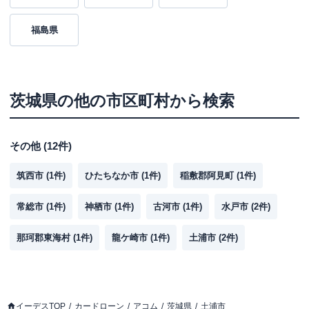
福島県
茨城県
の他の市区町村から検索
その他
(
12
件)
筑西市
(
1
件)
ひたちなか市
(
1
件)
稲敷郡阿見町
(
1
件)
常総市
(
1
件)
神栖市
(
1
件)
古河市
(
1
件)
水戸市
(
2
件)
那珂郡東海村
(
1
件)
龍ケ崎市
(
1
件)
土浦市
(
2
件)
イーデスTOP
カードローン
アコム
茨城県
土浦市