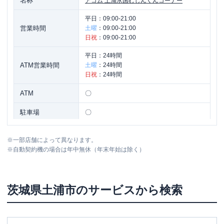
名称
アコム
土浦永国むじんくんコーナー
平日：
09:00-21:00
営業時間
土曜
：
09:00-21:00
日祝
：
09:00-21:00
平日：
24時間
ATM営業時間
土曜
：
24時間
日祝
：
24時間
ATM
〇
駐車場
〇
住所
茨城県土浦市永国１０５９
※
一部店舗によって異なります。
※
自動契約機の場合は年中無休（年末年始は除く）
名称
アコム
土浦神立むじんくんコーナー
平日：
09:00-21:00
茨城県
土浦市
のサービスから検索
営業時間
土曜
：
09:00-21:00
日祝
：
09:00-21:00
平日：
24時間