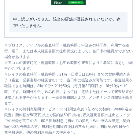
申し訳ございません。該当の店舗が登録されていないか、存
在いたしません。
※
プロミス、アイフルの審査時間・融資時間：申込みの時間帯、利用する銀
行、曜日、または本人確認書類の提出状況によって、当日中の融資ができない
場合があります。
※
アコムの審査時間・融資時間：お申込時間や審査によりご希望に添えない場
合がございます。
※
レイクの審査時間・融資時間：21時（日曜日は18時）までの契約手続き完
了（審査・必要書類の確認含む）で、当日中に振込みが可能です。審査結果を
確認できる時間は、8時10分〜21時50分（毎月第3日曜日は、8時10分〜19
時）です。時間外や申し込み内容によっては、電話またはメールで審査結果が
通知される場合があります。一部金融機関および、メンテナンス時間等を除き
ます。
※
レイクの無利息期間サービス：365日間無利息（初めての契約・Web申込み
限定）契約額が50万円以上で契約後59日以内に収入証明書類の提出とレイク
での登録が完了の方。60日間無利息（初めての契約・Web申込み限定）契約
額が50万円未満の方。無利息期間経過後は通常金利適用。初回契約翌日から
無利息適用。他の無利息商品との併用不可。