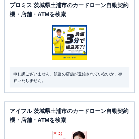
ATM営業時間
土曜
：
24時間
プロミス 茨城県土浦市のカードローン自動契約
日祝
：
24時間
機・店舗・ATMを検索
ATM
〇
駐車場
〇
住所
茨城県土浦市中神立町２-１１
申し訳ございません。該当の店舗が登録されていないか、存
在いたしません。
アイフル 茨城県土浦市のカードローン自動契約
機・店舗・ATMを検索