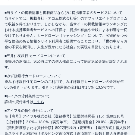
■当サイトの掲載情報と掲載商品ならびに提携事業者のサービスについて
当サイトでは、掲載各社（アコム株式会社等）のアフィリエイトプログラム
で収益を得ております。しかしながら、当サイトの掲載情報やランキングに
おける提携事業者サービスへの評価は、提携の有無や金銭による影響を一切
受けておりません。カードローン（キャッシング）について、客観的かつ公
平な価値のある情報をサイト利用者に提供することにより、「世の中からお
金の不安を解消し、人生が豊かになる社会」の実現を目指しております。
■三井住友銀行 カードローンについて
※毎月の返済は、返済時点での借入残高によって約定返済金額が設定されま
す。
■みずほ銀行カードローンについて
※みずほ銀行住宅ローンのご利用で、みずほ銀行カードローンの金利が年
0.5%引き下がります。引き下げ適用後の金利は年1.5%~13.5%です。
■レイクの貸付条件について
詳細の貸付条件は
こちら
■アイフルの貸付条件について
※【商号】アイフル株式会社【登録番号】近畿財務局長（15）第00218号
【貸付利率】3.0%～18.0%（実質年率）【遅延損害金】20.0%（実質年率）
【契約限度額または貸付金額】800万円以内（要審査）【返済方式】借入後残
高スライド元利定額リボルビング返済方式【返済期間・回数】借入直後最長