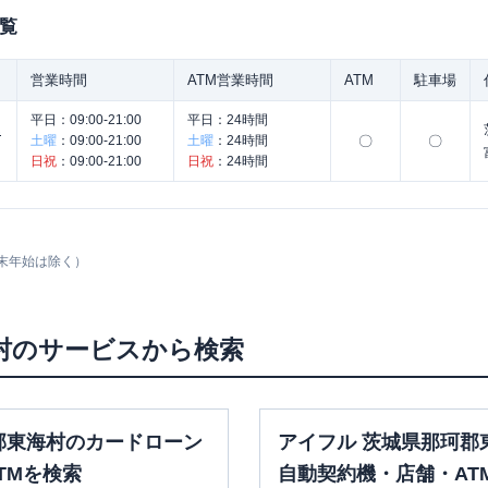
覧
営業時間
ATM営業時間
ATM
駐車場
平日：
09:00-21:00
平日：
24時間
ん
土曜
：
09:00-21:00
土曜
：
24時間
〇
〇
日祝
：
09:00-21:00
日祝
：
24時間
末年始は除く）
村
のサービスから検索
郡東海村のカードローン
アイフル 茨城県那珂郡
TMを検索
自動契約機・店舗・AT