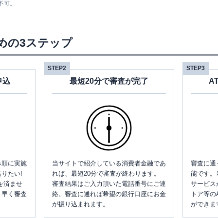
不可。
めの3ステップ
STEP2
STEP3
申込
最短20分で審査が完了
A
み順に実施
当サイトで紹介している消費者金融であ
審査に通
りたい!
れば、最短20分で審査が終わります。
能です。
を済ませ
審査結果はご入力頂いた電話番号にご連
サービス
、早く審査
絡。審査に通れば希望の銀行口座にお金
トア等の
が振り込まれます。
ができま