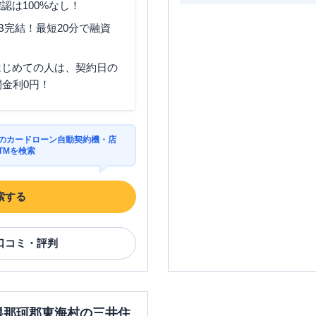
認は100%なし！
B完結！最短20分で融資
はじめての人は、契約日の
間金利0円！
村のカードローン自動契約機・店
TMを検索
索する
口コミ・評判
城県那珂郡東海村の三井住