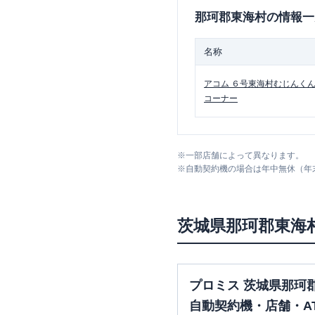
那珂郡東海村
の情報一
名称
アコム
６号東海村むじんく
コーナー
※
一部店舗によって異なります。
※
自動契約機の場合は年中無休（年
茨城県
那珂郡東海
プロミス 茨城県那珂
自動契約機・店舗・A