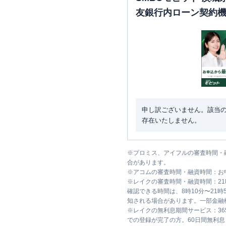
友銀行内ローン契約
申し訳ございません。該当
存在いたしません。
※
プロミス、アイフルの審査時間・
合があります。
※
アコムの審査時間・融資時間：お
※
レイクの審査時間・融資時間：2
確認できる時間は、8時10分〜21
知される場合があります。一部金融
※
レイクの無利息期間サービス：36
での登録が完了の方。60日間無利