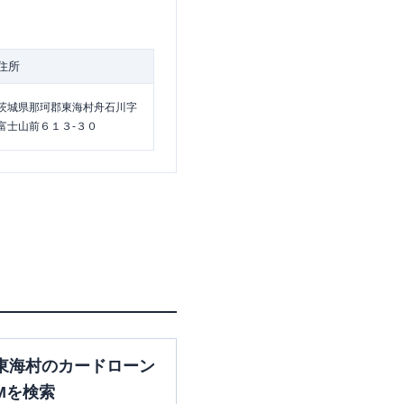
住所
茨城県那珂郡東海村舟石川字
富士山前６１３-３０
東海村のカードローン
Mを検索