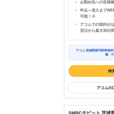
お勤め先への在籍確
申込～借入までWE
可能！※
アコムでの契約が
翌日から最大30日
アコム 茨城県那珂郡東海
舗・A
検
アコム
の
SMBCモビット 茨