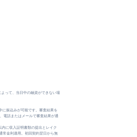
によって、当日中の融資ができない場
日中に振込みが可能です。審査結果を
ては、電話またはメールで審査結果が通
日以内に収入証明書類の提出とレイク
は通常金利適用。初回契約翌日から無