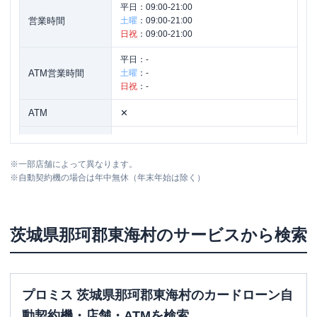
平日：
09:00-21:00
営業時間
土曜
：
09:00-21:00
日祝
：
09:00-21:00
平日：
-
ATM営業時間
土曜
：
-
日祝
：
-
ATM
✕
駐車場
〇
※
一部店舗によって異なります。
住所
茨城県那珂郡東海村舟石川６１３－３０
※
自動契約機の場合は年中無休（年末年始は除く）
茨城県
那珂郡東海村
のサービスから検索
プロミス 茨城県那珂郡東海村のカードローン自
動契約機・店舗・ATMを検索