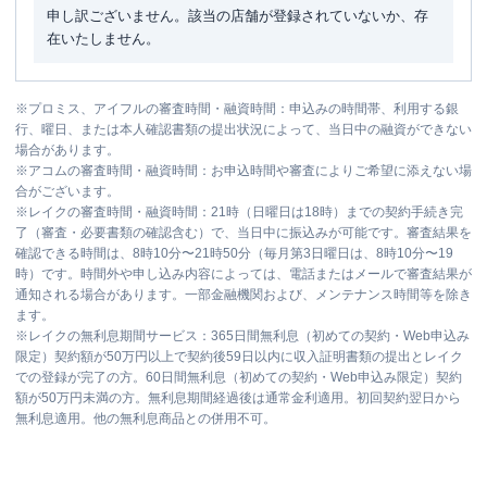
申し訳ございません。該当の店舗が登録されていないか、存
在いたしません。
※
プロミス、アイフルの審査時間・融資時間：申込みの時間帯、利用する銀
行、曜日、または本人確認書類の提出状況によって、当日中の融資ができない
場合があります。
※
アコムの審査時間・融資時間：お申込時間や審査によりご希望に添えない場
合がございます。
※
レイクの審査時間・融資時間：21時（日曜日は18時）までの契約手続き完
了（審査・必要書類の確認含む）で、当日中に振込みが可能です。審査結果を
確認できる時間は、8時10分〜21時50分（毎月第3日曜日は、8時10分〜19
時）です。時間外や申し込み内容によっては、電話またはメールで審査結果が
通知される場合があります。一部金融機関および、メンテナンス時間等を除き
ます。
※
レイクの無利息期間サービス：365日間無利息（初めての契約・Web申込み
限定）契約額が50万円以上で契約後59日以内に収入証明書類の提出とレイク
での登録が完了の方。60日間無利息（初めての契約・Web申込み限定）契約
額が50万円未満の方。無利息期間経過後は通常金利適用。初回契約翌日から
無利息適用。他の無利息商品との併用不可。