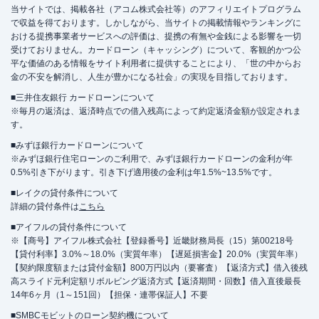
当サイトでは、掲載各社（アコム株式会社等）のアフィリエイトプログラム
で収益を得ております。しかしながら、当サイトの掲載情報やランキングに
おける提携事業者サービスへの評価は、提携の有無や金銭による影響を一切
受けておりません。カードローン（キャッシング）について、客観的かつ公
平な価値のある情報をサイト利用者に提供することにより、「世の中からお
金の不安を解消し、人生が豊かになる社会」の実現を目指しております。
■三井住友銀行 カードローンについて
※毎月の返済は、返済時点での借入残高によって約定返済金額が設定されま
す。
■みずほ銀行カードローンについて
※みずほ銀行住宅ローンのご利用で、みずほ銀行カードローンの金利が年
0.5%引き下がります。引き下げ適用後の金利は年1.5%~13.5%です。
■レイクの貸付条件について
詳細の貸付条件は
こちら
■アイフルの貸付条件について
※【商号】アイフル株式会社【登録番号】近畿財務局長（15）第00218号
【貸付利率】3.0%～18.0%（実質年率）【遅延損害金】20.0%（実質年率）
【契約限度額または貸付金額】800万円以内（要審査）【返済方式】借入後残
高スライド元利定額リボルビング返済方式【返済期間・回数】借入直後最長
14年6ヶ月（1～151回）【担保・連帯保証人】不要
■SMBCモビットのローン契約機について