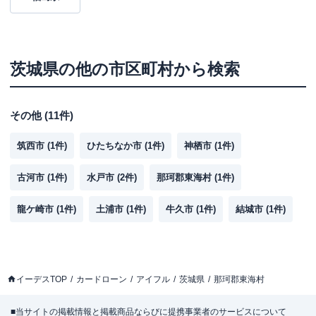
茨城県
の他の市区町村から検索
その他
(
11
件)
筑西市
(
1
件)
ひたちなか市
(
1
件)
神栖市
(
1
件)
古河市
(
1
件)
水戸市
(
2
件)
那珂郡東海村
(
1
件)
龍ケ崎市
(
1
件)
土浦市
(
1
件)
牛久市
(
1
件)
結城市
(
1
件)
イーデスTOP
カードローン
アイフル
茨城県
那珂郡東海村
■当サイトの掲載情報と掲載商品ならびに提携事業者のサービスについて