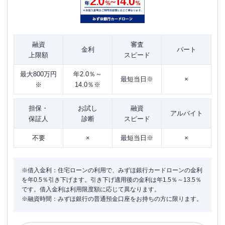
融資
審査
金利
パート
上限額
スピード
最大800万円
年2.0％～
最短当日※
×
※
14.0％※
担保・
お試し
融資
アルバイト
保証人
診断
スピード
不要
×
最短当日※
×
※借入金利：住宅ローンの利用で、みずほ銀行カードローンの金利
を年0.5％引き下げます。引き下げ適用後の金利は年1.5％～13.5％
です。借入金利は利用限度額に応じて異なります。
※融資時間：みずほ銀行の普通預金口座をお持ちの方に限ります。