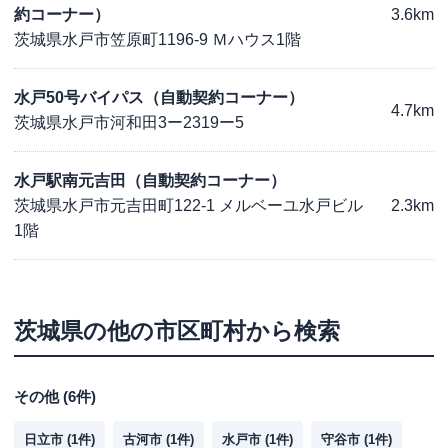
約コーナー）
3.6km
茨城県水戸市笠原町1196-9 Ｍハウス1階
水戸50号バイパス（自動契約コーナー）
4.7km
茨城県水戸市河和田3ー2319ー5
水戸駅南元吉田（自動契約コーナー）
茨城県水戸市元吉田町122-1 メルベーユ水戸ビル
2.3km
1階
茨城県
の他の市区町村から検索
その他
(
6
件)
日立市
(
1
件)
古河市
(
1
件)
水戸市
(
1
件)
守谷市
(
1
件)