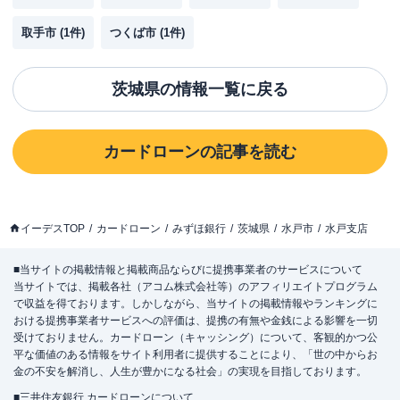
取手市
(
1
件)
つくば市
(
1
件)
茨城県
の情報一覧に戻る
カードローン
の記事を読む
イーデスTOP
カードローン
みずほ銀行
茨城県
水戸市
水戸支店
■当サイトの掲載情報と掲載商品ならびに提携事業者のサービスについて
当サイトでは、掲載各社（アコム株式会社等）のアフィリエイトプログラム
で収益を得ております。しかしながら、当サイトの掲載情報やランキングに
おける提携事業者サービスへの評価は、提携の有無や金銭による影響を一切
受けておりません。カードローン（キャッシング）について、客観的かつ公
平な価値のある情報をサイト利用者に提供することにより、「世の中からお
金の不安を解消し、人生が豊かになる社会」の実現を目指しております。
■三井住友銀行 カードローンについて