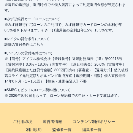
※毎月の返済は、返済時点での借入残高によって約定返済金額が設定されま
す。
■みずほ銀行カードローンについて
※みずほ銀行住宅ローンのご利用で、みずほ銀行カードローンの金利が年
0.5%引き下がります。引き下げ適用後の金利は年1.5%~13.5%です。
■レイクの貸付条件について
詳細の貸付条件は
こちら
■アイフルの貸付条件について
※【商号】アイフル株式会社【登録番号】近畿財務局長（15）第00218号
【貸付利率】3.0%～18.0%（実質年率）【遅延損害金】20.0%（実質年率）
【契約限度額または貸付金額】800万円以内（要審査）【返済方式】借入後残
高スライド元利定額リボルビング返済方式【返済期間・回数】借入直後最長
14年6ヶ月（1～151回）【担保・連帯保証人】不要
■SMBCモビットのローン契約機について
※ 2026年9月6日をもって、ローン契約機での申込・カード受取は終了。
ご利用環境
運営者情報
コンテンツ制作ポリシー
利用規約
監修者一覧
編集者一覧