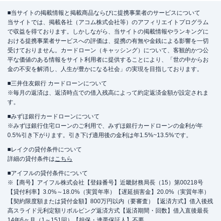
■当サイトの掲載情報と掲載商品ならびに提携事業者のサービスについて
当サイトでは、掲載各社（アコム株式会社等）のアフィリエイトプログラム
で収益を得ております。しかしながら、当サイトの掲載情報やランキングに
おける提携事業者サービスへの評価は、提携の有無や金銭による影響を一切
受けておりません。カードローン（キャッシング）について、客観的かつ公
平な価値のある情報をサイト利用者に提供することにより、「世の中からお
金の不安を解消し、人生が豊かになる社会」の実現を目指しております。
■三井住友銀行 カードローンについて
※毎月の返済は、返済時点での借入残高によって約定返済金額が設定されま
す。
■みずほ銀行カードローンについて
※みずほ銀行住宅ローンのご利用で、みずほ銀行カードローンの金利が年
0.5%引き下がります。引き下げ適用後の金利は年1.5%~13.5%です。
■レイクの貸付条件について
詳細の貸付条件は
こちら
■アイフルの貸付条件について
※【商号】アイフル株式会社【登録番号】近畿財務局長（15）第00218号
【貸付利率】3.0%～18.0%（実質年率）【遅延損害金】20.0%（実質年率）
【契約限度額または貸付金額】800万円以内（要審査）【返済方式】借入後残
高スライド元利定額リボルビング返済方式【返済期間・回数】借入直後最長
14年6ヶ月（1～151回）【担保・連帯保証人】不要