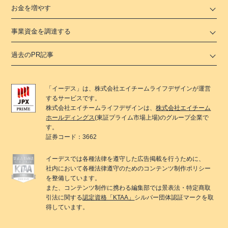
お金を増やす
事業資金を調達する
過去のPR記事
「
イーデス
」は、
株式会社エイチームライフデザイン
が運営
するサービスです。
株式会社エイチームライフデザイン
は、
株式会社エイチーム
ホールディングス
(東証プライム市場上場)のグループ企業で
す。
証券コード：3662
イーデス
では各種法律を遵守した広告掲載を行うために、
社内において各種法律遵守のためのコンテンツ制作ポリシー
を整備しています。
また、コンテンツ制作に携わる編集部では景表法・特定商取
引法に関する
認定資格「KTAA」
シルバー団体認証マークを取
得しています。