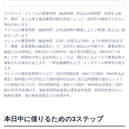
※
プロミス、アイフルの審査時間・融資時間：申込みの時間帯、利用する銀
行、曜日、または本人確認書類の提出状況によって、当日中の融資ができない
場合があります。
※
アコムの審査時間・融資時間：お申込時間や審査によりご希望に添えない場
合がございます。
※
レイクの審査時間・融資時間：21時（日曜日は18時）までの契約手続き完
了（審査・必要書類の確認含む）で、当日中に振込みが可能です。審査結果を
確認できる時間は、8時10分〜21時50分（毎月第3日曜日は、8時10分〜19
時）です。時間外や申し込み内容によっては、電話またはメールで審査結果が
通知される場合があります。一部金融機関および、メンテナンス時間等を除き
ます。
※
レイクの無利息期間サービス：365日間無利息（初めての契約・Web申込み
限定）契約額が50万円以上で契約後59日以内に収入証明書類の提出とレイク
での登録が完了の方。60日間無利息（初めての契約・Web申込み限定）契約
額が50万円未満の方。無利息期間経過後は通常金利適用。初回契約翌日から
無利息適用。他の無利息商品との併用不可。
本日中に借りるための3ステップ