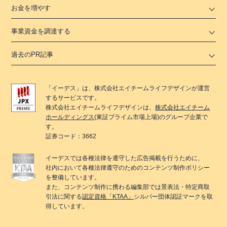
お金を増やす
事業資金を調達する
過去のPR記事
「
イーデス
」は、
株式会社エイチームライフデザイン
が運営
するサービスです。
株式会社エイチームライフデザイン
は、
株式会社エイチーム
ホールディングス
(東証プライム市場上場)のグループ企業で
す。
証券コード：3662
イーデス
では各種法律を遵守した広告掲載を行うために、
社内において各種法律遵守のためのコンテンツ制作ポリシー
を整備しています。
また、コンテンツ制作に携わる編集部では景表法・特定商取
引法に関する
認定資格「KTAA」
シルバー団体認証マークを取
得しています。