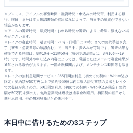
※
プロミス、アイフルの審査時間・融資時間：申込みの時間帯、利用する銀
行、曜日、または本人確認書類の提出状況によって、当日中の融資ができない
場合があります。
※
アコムの審査時間・融資時間：お申込時間や審査によりご希望に添えない場
合がございます。
※
レイクの審査時間・融資時間：21時（日曜日は18時）までの契約手続き完
了（審査・必要書類の確認含む）で、当日中に振込みが可能です。審査結果を
確認できる時間は、8時10分〜21時50分（毎月第3日曜日は、8時10分〜19
時）です。時間外や申し込み内容によっては、電話またはメールで審査結果が
通知される場合があります。一部金融機関および、メンテナンス時間等を除き
ます。
※
レイクの無利息期間サービス：365日間無利息（初めての契約・Web申込み
限定）契約額が50万円以上で契約後59日以内に収入証明書類の提出とレイク
での登録が完了の方。60日間無利息（初めての契約・Web申込み限定）契約
額が50万円未満の方。無利息期間経過後は通常金利適用。初回契約翌日から
無利息適用。他の無利息商品との併用不可。
本日中に借りるための3ステップ