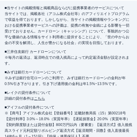
■当サイトの掲載情報と掲載商品ならびに提携事業者のサービスについて
当サイトでは、掲載各社（アコム株式会社等）のアフィリエイトプログラム
で収益を得ております。しかしながら、当サイトの掲載情報やランキングに
おける提携事業者サービスへの評価は、提携の有無や金銭による影響を一切
受けておりません。カードローン（キャッシング）について、客観的かつ公
平な価値のある情報をサイト利用者に提供することにより、「世の中からお
金の不安を解消し、人生が豊かになる社会」の実現を目指しております。
■三井住友銀行 カードローンについて
※毎月の返済は、返済時点での借入残高によって約定返済金額が設定されま
す。
■みずほ銀行カードローンについて
※みずほ銀行住宅ローンのご利用で、みずほ銀行カードローンの金利が年
0.5%引き下がります。引き下げ適用後の金利は年1.5%~13.5%です。
■レイクの貸付条件について
詳細の貸付条件は
こちら
■アイフルの貸付条件について
※【商号】アイフル株式会社【登録番号】近畿財務局長（15）第00218号
【貸付利率】3.0%～18.0%（実質年率）【遅延損害金】20.0%（実質年率）
【契約限度額または貸付金額】800万円以内（要審査）【返済方式】借入後残
高スライド元利定額リボルビング返済方式【返済期間・回数】借入直後最長
14年6ヶ月（1～151回）【担保・連帯保証人】不要