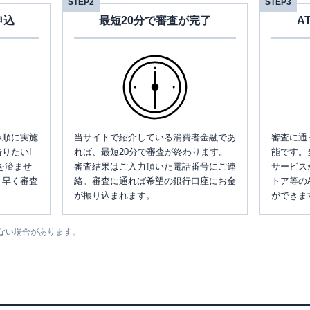
STEP2
STEP3
申込
最短20分で審査が完了
A
み順に実施
当サイトで紹介している消費者金融であ
審査に通
りたい!
れば、最短20分で審査が終わります。
能です。
を済ませ
審査結果はご入力頂いた電話番号にご連
サービス
、早く審査
絡。審査に通れば希望の銀行口座にお金
トア等の
が振り込まれます。
ができま
ない場合があります。