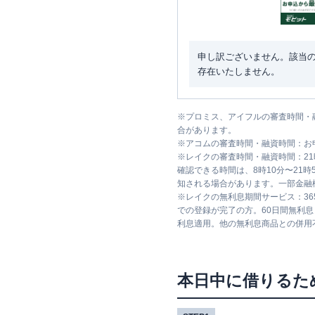
申し訳ございません。該当
存在いたしません。
※
プロミス、アイフルの審査時間・
合があります。
※
アコムの審査時間・融資時間：お
※
レイクの審査時間・融資時間：2
確認できる時間は、8時10分〜21
知される場合があります。一部金融
※
レイクの無利息期間サービス：36
での登録が完了の方。60日間無利
利息適用。他の無利息商品との併用
本日中に借りるた