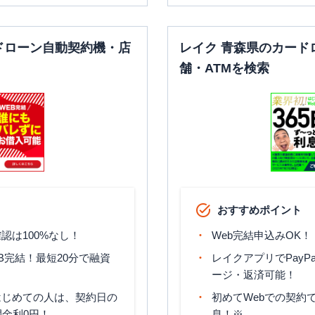
ドローン自動契約機・店
レイク 青森県のカード
舗・ATMを検索
おすすめポイント
認は100%なし！
Web完結申込みOK！
B完結！最短20分で融資
レイクアプリでPayP
ージ・返済可能！
はじめての人は、契約日の
初めてWebでの契約で
間金利0円！
息！※