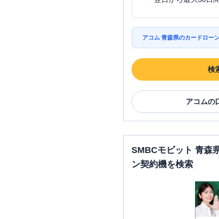
アコム 青森県のカードロー
検
アコム
の
SMBCモビット 青
ン契約機を検索