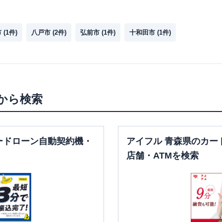
市
(
1
件)
八戸市
(
2
件)
弘前市
(
1
件)
十和田市
(
1
件)
から検索
ードローン自動契約機・
アイフル 青森県のカー
店舗・ATMを検索