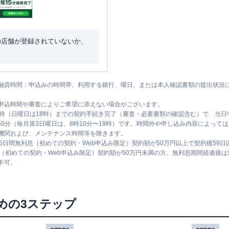
の店舗が登録されていないか、
融資時間：申込みの時間帯、利用する銀行、曜日、または本人確認書類の提出状況
申込時間や審査によりご希望に添えない場合がございます。
1時（日曜日は18時）までの契約手続き完了（審査・必要書類の確認含む）で、当
時50分（毎月第3日曜日は、8時10分〜19時）です。時間外や申し込み内容によっ
機関および、メンテナンス時間等を除きます。
5日間無利息（初めての契約・Web申込み限定）契約額が50万円以上で契約後59
息（初めての契約・Web申込み限定）契約額が50万円未満の方。無利息期間経過後
不可。
めの3ステップ