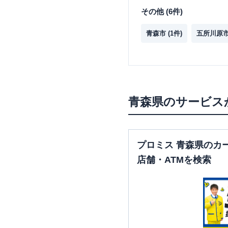
その他
(
6
件)
青森市
(
1
件)
五所川原
青森県
のサービス
プロミス 青森県のカ
店舗・ATMを検索