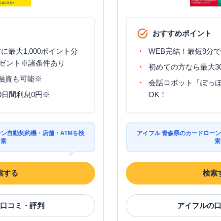
おすすめポイント
最大1,000ポイント分
WEB完結！最短9分
ゼント※諸条件あり
初めての方なら最大3
分融資も可能※
会話ロボット「ぽっぽ
0日間利息0円※
OK！
ーン自動契約機・店舗・ATMを検
アイフル 青森県のカードローン
索
索
索する
検索
口コミ・評判
アイフル
の