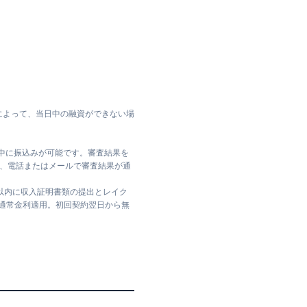
によって、当日中の融資ができない場
日中に振込みが可能です。審査結果を
ては、電話またはメールで審査結果が通
日以内に収入証明書類の提出とレイク
は通常金利適用。初回契約翌日から無