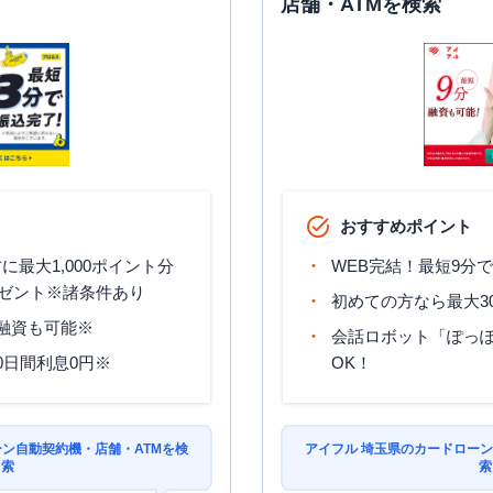
店舗・ATMを検索
おすすめポイント
最大1,000ポイント分
WEB完結！最短9分
ゼント※諸条件あり
初めての方なら最大3
分融資も可能※
会話ロボット「ぽっぽ
0日間利息0円※
OK！
ーン自動契約機・店舗・ATMを検
アイフル 埼玉県のカードローン
索
索