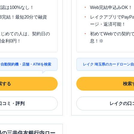
認は100%なし！
Web完結申込みOK！
B完結！最短20分で融資
レイクアプリでPayP
ージ・返済可能！
はじめての人は、契約日の
初めてWebでの契約で
間金利0円！
息！※
ン自動契約機・店舗・ATMを検索
レイク 埼玉県のカードローン自
索する
検索
口コミ・評判
レイク
の口
玉県の三井住友銀行内ロー