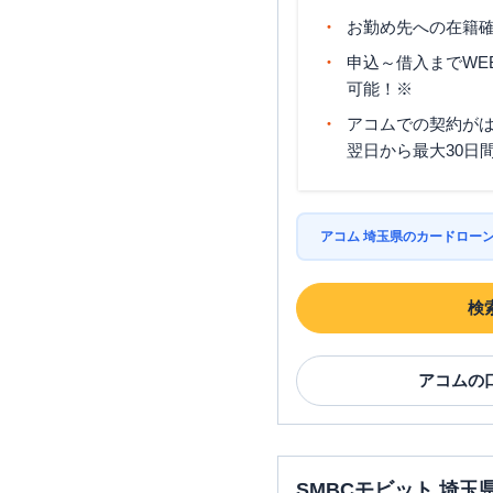
お勤め先への在籍確
申込～借入までWE
可能！※
アコムでの契約が
翌日から最大30日
アコム 埼玉県のカードロー
検
アコム
の
SMBCモビット 埼