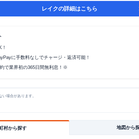
レイク
の詳細はこちら
ト
K！
ayPayに手数料なしでチャージ・返済可能！
契約で業界初の365日間無利息！※
ない場合があります。
地図から
町村から探す