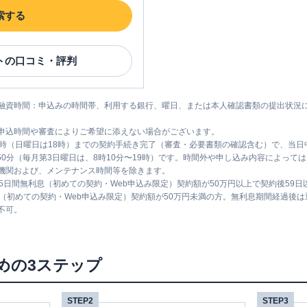
索する
ト
の口コミ・評判
融資時間：申込みの時間帯、利用する銀行、曜日、または本人確認書類の提出状況
申込時間や審査によりご希望に添えない場合がございます。
1時（日曜日は18時）までの契約手続き完了（審査・必要書類の確認含む）で、当
時50分（毎月第3日曜日は、8時10分〜19時）です。時間外や申し込み内容によっ
機関および、メンテナンス時間等を除きます。
5日間無利息（初めての契約・Web申込み限定）契約額が50万円以上で契約後59
息（初めての契約・Web申込み限定）契約額が50万円未満の方。無利息期間経過後
不可。
めの3ステップ
STEP2
STEP3