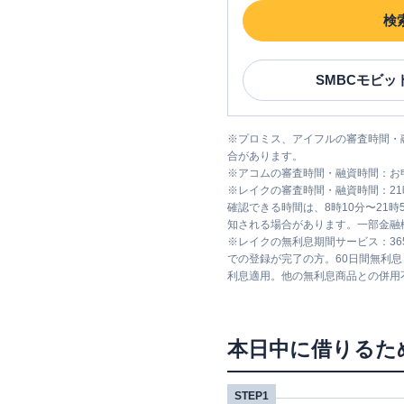
検
SMBCモビッ
※
プロミス、アイフルの審査時間・
合があります。
※
アコムの審査時間・融資時間：お
※
レイクの審査時間・融資時間：2
確認できる時間は、8時10分〜21
知される場合があります。一部金融
※
レイクの無利息期間サービス：36
での登録が完了の方。60日間無利
利息適用。他の無利息商品との併用
本日中に借りるた
STEP1