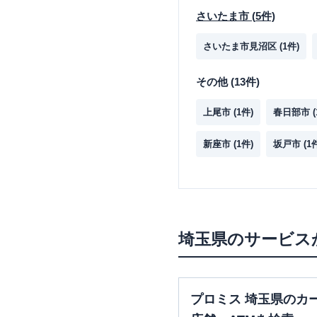
さいたま市
(
5
件)
さいたま市見沼区
(
1
件)
その他
(
13
件)
上尾市
(
1
件)
春日部市
(
新座市
(
1
件)
坂戸市
(
1
埼玉県
のサービス
プロミス 埼玉県のカ