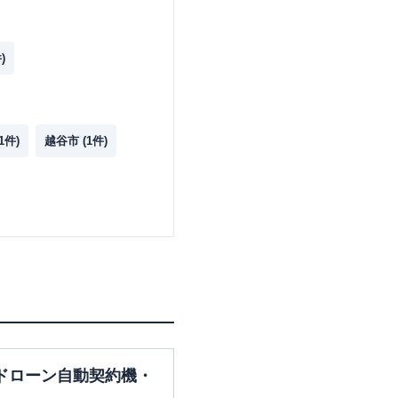
)
1
件)
越谷市
(
1
件)
ドローン自動契約機・