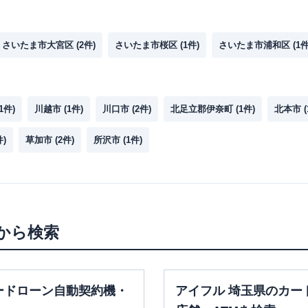
さいたま市大宮区
(
2
件)
さいたま市桜区
(
1
件)
さいたま市浦和区
(
1
件
1
件)
川越市
(
1
件)
川口市
(
2
件)
北足立郡伊奈町
(
1
件)
北本市
(
件)
草加市
(
2
件)
所沢市
(
1
件)
から検索
ードローン自動契約機・
アイフル 埼玉県のカー