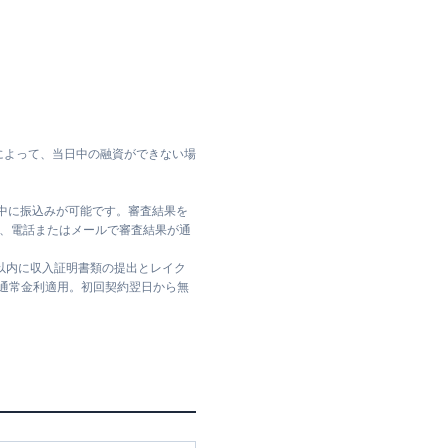
によって、当日中の融資ができない場
日中に振込みが可能です。審査結果を
ては、電話またはメールで審査結果が通
日以内に収入証明書類の提出とレイク
は通常金利適用。初回契約翌日から無