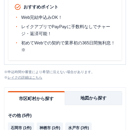
おすすめポイント
Web完結申込みOK！
レイクアプリでPayPayに手数料なしでチャー
ジ・返済可能！
初めてWebでの契約で業界初の365日間無利息！
※
※
申込時間や審査により希望に沿えない場合があります。
※
レイク
の詳細はこちら
地図から探す
市区町村から探す
その他
(
5
件)
石岡市
(
1
件)
神栖市
(
1
件)
水戸市
(
3
件)