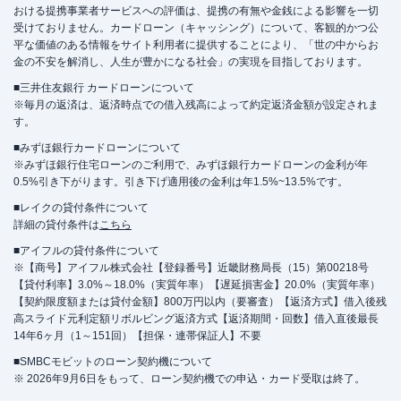
おける提携事業者サービスへの評価は、提携の有無や金銭による影響を一切
受けておりません。カードローン（キャッシング）について、客観的かつ公
平な価値のある情報をサイト利用者に提供することにより、「世の中からお
金の不安を解消し、人生が豊かになる社会」の実現を目指しております。
■三井住友銀行 カードローンについて
※毎月の返済は、返済時点での借入残高によって約定返済金額が設定されま
す。
■みずほ銀行カードローンについて
※みずほ銀行住宅ローンのご利用で、みずほ銀行カードローンの金利が年
0.5%引き下がります。引き下げ適用後の金利は年1.5%~13.5%です。
■レイクの貸付条件について
詳細の貸付条件は
こちら
■アイフルの貸付条件について
※【商号】アイフル株式会社【登録番号】近畿財務局長（15）第00218号
【貸付利率】3.0%～18.0%（実質年率）【遅延損害金】20.0%（実質年率）
【契約限度額または貸付金額】800万円以内（要審査）【返済方式】借入後残
高スライド元利定額リボルビング返済方式【返済期間・回数】借入直後最長
14年6ヶ月（1～151回）【担保・連帯保証人】不要
■SMBCモビットのローン契約機について
※ 2026年9月6日をもって、ローン契約機での申込・カード受取は終了。