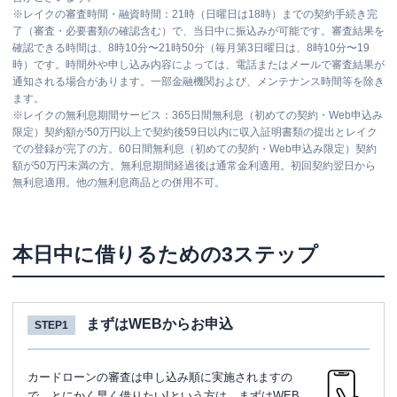
※
レイクの審査時間・融資時間：21時（日曜日は18時）までの契約手続き完
了（審査・必要書類の確認含む）で、当日中に振込みが可能です。審査結果を
確認できる時間は、8時10分〜21時50分（毎月第3日曜日は、8時10分〜19
時）です。時間外や申し込み内容によっては、電話またはメールで審査結果が
通知される場合があります。一部金融機関および、メンテナンス時間等を除き
ます。
※
レイクの無利息期間サービス：365日間無利息（初めての契約・Web申込み
限定）契約額が50万円以上で契約後59日以内に収入証明書類の提出とレイク
での登録が完了の方。60日間無利息（初めての契約・Web申込み限定）契約
額が50万円未満の方。無利息期間経過後は通常金利適用。初回契約翌日から
無利息適用。他の無利息商品との併用不可。
本日中に借りるための3ステップ
まずはWEBからお申込
STEP1
カードローンの審査は申し込み順に実施されますの
で、とにかく早く借りたい!という方は、まずはWEB