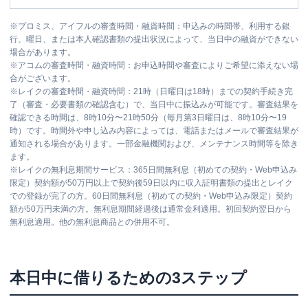
※
プロミス、アイフルの審査時間・融資時間：申込みの時間帯、利用する銀
行、曜日、または本人確認書類の提出状況によって、当日中の融資ができない
場合があります。
※
アコムの審査時間・融資時間：お申込時間や審査によりご希望に添えない場
合がございます。
※
レイクの審査時間・融資時間：21時（日曜日は18時）までの契約手続き完
了（審査・必要書類の確認含む）で、当日中に振込みが可能です。審査結果を
確認できる時間は、8時10分〜21時50分（毎月第3日曜日は、8時10分〜19
時）です。時間外や申し込み内容によっては、電話またはメールで審査結果が
通知される場合があります。一部金融機関および、メンテナンス時間等を除き
ます。
※
レイクの無利息期間サービス：365日間無利息（初めての契約・Web申込み
限定）契約額が50万円以上で契約後59日以内に収入証明書類の提出とレイク
での登録が完了の方。60日間無利息（初めての契約・Web申込み限定）契約
額が50万円未満の方。無利息期間経過後は通常金利適用。初回契約翌日から
無利息適用。他の無利息商品との併用不可。
本日中に借りるための3ステップ