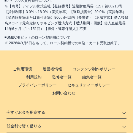
■アイフルの貸付条件について
※【商号】アイフル株式会社【登録番号】近畿財務局長（15）第00218号
【貸付利率】3.0%～18.0%（実質年率）【遅延損害金】20.0%（実質年率）
【契約限度額または貸付金額】800万円以内（要審査）【返済方式】借入後残
高スライド元利定額リボルビング返済方式【返済期間・回数】借入直後最長
14年6ヶ月（1～151回）【担保・連帯保証人】不要
■SMBCモビットのローン契約機について
※ 2026年9月6日をもって、ローン契約機での申込・カード受取は終了。
ご利用環境
運営者情報
コンテンツ制作ポリシー
利用規約
監修者一覧
編集者一覧
プライバシーポリシー
セキュリティーポリシー
お問い合わせ
今すぐお金を用意する
低金利で賢く借りる