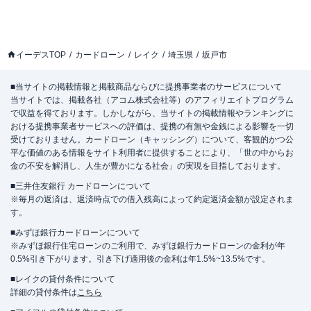
イーデスTOP
カードローン
レイク
埼玉県
坂戸市
■当サイトの掲載情報と掲載商品ならびに提携事業者のサービスについて
当サイトでは、掲載各社（アコム株式会社等）のアフィリエイトプログラム
で収益を得ております。しかしながら、当サイトの掲載情報やランキングに
おける提携事業者サービスへの評価は、提携の有無や金銭による影響を一切
受けておりません。カードローン（キャッシング）について、客観的かつ公
平な価値のある情報をサイト利用者に提供することにより、「世の中からお
金の不安を解消し、人生が豊かになる社会」の実現を目指しております。
■三井住友銀行 カードローンについて
※毎月の返済は、返済時点での借入残高によって約定返済金額が設定されま
す。
■みずほ銀行カードローンについて
※みずほ銀行住宅ローンのご利用で、みずほ銀行カードローンの金利が年
0.5%引き下がります。引き下げ適用後の金利は年1.5%~13.5%です。
■レイクの貸付条件について
詳細の貸付条件は
こちら