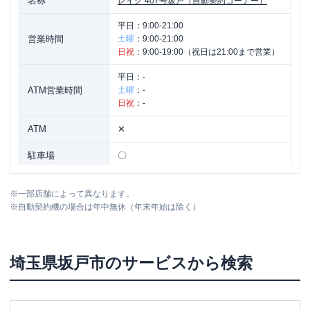
名称
レイク
407号坂戸（自動契約コーナー）
平日：
9:00-21:00
営業時間
土曜
：
9:00-21:00
日祝
：
9:00-19:00（祝日は21:00まで営業）
平日：
-
ATM営業時間
土曜
：
-
日祝
：
-
ATM
✕
駐車場
〇
住所
埼玉県坂戸市片柳1796
※
一部店舗によって異なります。
※
自動契約機の場合は年中無休（年末年始は除く）
埼玉県
坂戸市
のサービスから検索