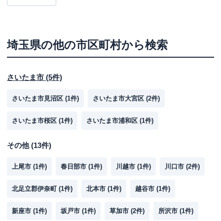
埼玉県
の他の市区町村から検索
さいたま市
(
5
件)
さいたま市見沼区
(
1
件)
さいたま市大宮区
(
2
件)
さいたま市桜区
(
1
件)
さいたま市浦和区
(
1
件)
その他
(
13
件)
上尾市
(
1
件)
春日部市
(
1
件)
川越市
(
1
件)
川口市
(
2
件)
北足立郡伊奈町
(
1
件)
北本市
(
1
件)
越谷市
(
1
件)
新座市
(
1
件)
坂戸市
(
1
件)
草加市
(
2
件)
所沢市
(
1
件)